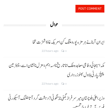
حوال
ایران آبنائے ہرمز ءِ پورو ملنگ کن امریکہ غا 6 شڑت تخا
22 hours ago
0
مکہ اسیجائی دفاعی معاہدہ ملک انا تاریخ نا اسہ اہم ءُ مزل نا نشان اسے، چیئرمین
پیپلز پارٹی بلاول بھٹو زرداری
22 hours ago
0
وزیراعلیٰ بلوچستان میر سرفراز بگٹی نا ہنگو ٹی 7 دہشت گرد آتا خلنگ آ سیکورٹی
فورس آتے خراجِ تحسین