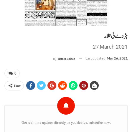
ہڑدے ئی تلار
27 March 2021
Last updated
Mar 26, 2021
By
Hafeez Baloch
0
Share
Get real time updates directly on you device, subscribe now.