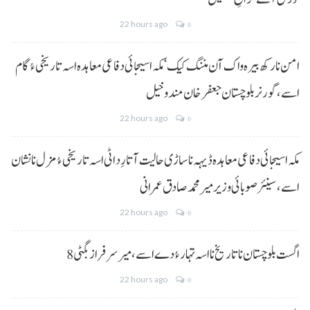
22 hours ago
0
امن نا رکھ بیرہ واک آن مننگ کیک‘ مکہ اسیجائی دفاعی معاہدہ اسہ تاریخی ءُ گام
اسے،گورنر بلوچستان جعفر خان مندوخیل
22 hours ago
0
مکہ اسیجائی دفاعی معاہدہ ڈیہہ نا ساڑی حالیت آتا رِد اٹی اسہ تاریخی ءُ مزل نا نشان
اسے،سینئر صوبائی وزیر میر محمد صادق عمرانی
22 hours ago
0
8 اگست بلوچستان نا تاریخ نا اسہ تہار ءُ دے اسے، میرسرفراز بگٹی
22 hours ago
0