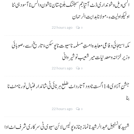
السی ویل و شونداری ڈٹ آتیا جم سجفنگ بلوچستان نا شون و الس نا آسودہی ننا
اولیکو اولیت ءِ،مولانا ہدایت الرحمان
22 hours ago
0
مکہ اسیجائی دفاعی معاہدہ امتِ مسلمہ نا سیوت نا پوسکن ءُ تاریخ اسے، صوبائی
وزیر خزانہ و معدنیات میر شعیب نوشیروانی
22 hours ago
0
جشنِ آزادی 14 اگست نا دود آتا رد اٹ ضلع ہرنائی ٹی شاندار فٹبال ٹورنامنٹ نا
بنا
22 hours ago
0
شہید کانسٹیبل عبدالرشید نا نماز جنازہ پولیس لائن سیوی ٹی سرکاری شرف اٹ ادا