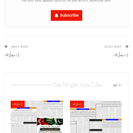
Get real time updates directly on you device, subscribe now.
Subscribe
PREV POST
NEXT POST
ہڑدے ئی تلار
ہڑدے ئی تلار
You Might Also Like
All
ہڑدیئی تلار
ہڑدیئی تلار