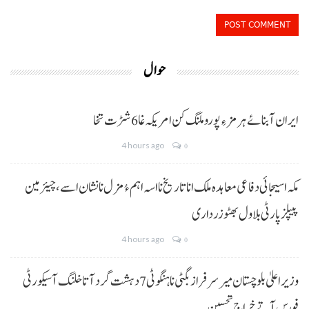
حوال
ایران آبنائے ہرمز ءِ پورو ملنگ کن امریکہ غا 6 شڑت تخا
4 hours ago
0
مکہ اسیجائی دفاعی معاہدہ ملک انا تاریخ نا اسہ اہم ءُ مزل نا نشان اسے، چیئرمین
پیپلز پارٹی بلاول بھٹو زرداری
4 hours ago
0
وزیراعلیٰ بلوچستان میر سرفراز بگٹی نا ہنگو ٹی 7 دہشت گرد آتا خلنگ آ سیکورٹی
فورس آتے خراجِ تحسین