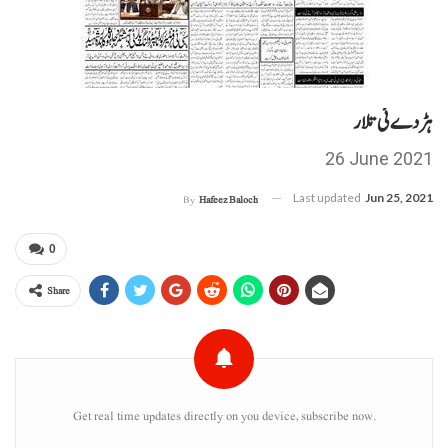
ہڑدے ئی تلار
26 June 2021
Last updated
Jun 25, 2021
By
Hafeez Baloch
0
Share
Get real time updates directly on you device, subscribe now.