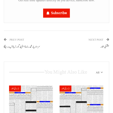
Get real time updates directly on you device, subscribe now.
Subscribe
PREV POST
NEXT POST
ہفتئی تلار
سردار یار محمد رند نا استیفہ گورنر ہائوس ءِ رسینگا
You Might Also Like
All
ہڑدیئی تلار
ہڑدیئی تلار