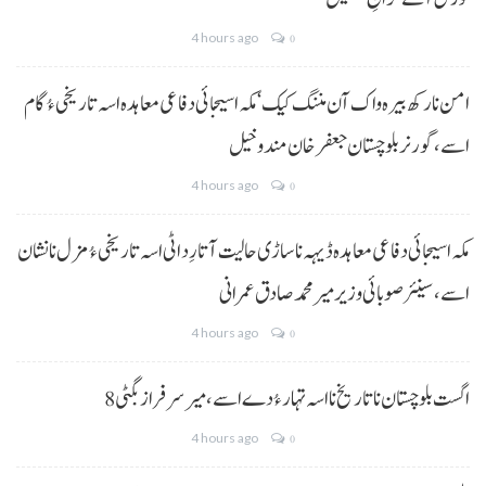
4 hours ago
0
امن نا رکھ بیرہ واک آن مننگ کیک‘ مکہ اسیجائی دفاعی معاہدہ اسہ تاریخی ءُ گام
اسے،گورنر بلوچستان جعفر خان مندوخیل
4 hours ago
0
مکہ اسیجائی دفاعی معاہدہ ڈیہہ نا ساڑی حالیت آتا رِد اٹی اسہ تاریخی ءُ مزل نا نشان
اسے،سینئر صوبائی وزیر میر محمد صادق عمرانی
4 hours ago
0
8 اگست بلوچستان نا تاریخ نا اسہ تہار ءُ دے اسے، میرسرفراز بگٹی
4 hours ago
0