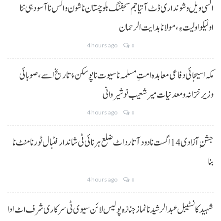
السی ویل و شونداری ڈٹ آتیا جم سجفنگ بلوچستان نا شون و الس نا آسودہی ننا
اولیکو اولیت ءِ،مولانا ہدایت الرحمان
4 hours ago
0
مکہ اسیجائی دفاعی معاہدہ امتِ مسلمہ نا سیوت نا پوسکن ءُ تاریخ اسے، صوبائی
وزیر خزانہ و معدنیات میر شعیب نوشیروانی
4 hours ago
0
جشنِ آزادی 14 اگست نا دود آتا رد اٹ ضلع ہرنائی ٹی شاندار فٹبال ٹورنامنٹ نا
بنا
4 hours ago
0
شہید کانسٹیبل عبدالرشید نا نماز جنازہ پولیس لائن سیوی ٹی سرکاری شرف اٹ ادا