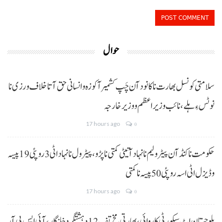
حوال
سلامتی کونسل بھارت نا کانود آن چَپ کشمیر آ کوزہ و انسانی حق آتا خلاف ورزی نا
نوٹس ءِ ہلے،نائب وزیراعظم و وزیر خارجہ
17 hours ago
0
حکومت نا کنڈ آن پیٹرولیم نا نہاد آتیٹی کمتی نا پڑو،پیٹرول نا نہاد اٹی 3 روپئی 19 پیسہ
و ڈیزل اٹی اسہ روپئی 50 پیسہ نا کمتی
17 hours ago
0
بلوچستان اٹ سیکورٹی کاروائی، بھارتی مخ تف 12 دہشتگرد خلنگار،آئی ایس پی آر