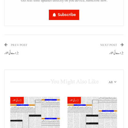
Get real time updates directly on you device, subscribe now.
Subscribe
PREV POST
NEXT POST
ہڑدے ئی تلار
ہڑدے ئی تلار
You Might Also Like
All
ہڑدیئی تلار
ہڑدیئی تلار