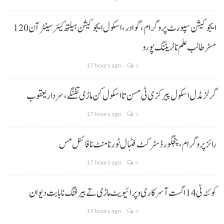
ایجوکیشن سپورٹ پروگرام،گوادر، اسکول ایجوکیشن ہیلتھ کیئر سینٹر آن 120
مسڑ طالب علم نا ٹریننگ پورو
17 hours ago
0
گرلز مڈل اسکول پیرکزی ٹی مسن تا اسکول کن ماڑی تفنگے، سردار یعقوب
17 hours ago
0
رائز پروگرام، پنجگور ڈسٹرکٹ فٹبال ٹورنامنٹ نا فائنل مس
17 hours ago
0
کوئٹہ ٹی 14 اگست آ سرکاری و پرائیویٹ ماڑی تے بیرفنگ نا بابت دیوان
17 hours ago
0