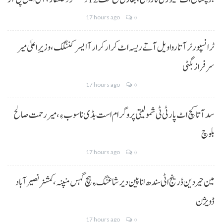
17 hours ago
0
ٹرانسپورٹر آتا روا ویل آتے ریسہ اٹ کرار کرار آ ایسر کننگک ،وزیرِ اعلیٰ میر
سرفراز بگٹی
17 hours ago
0
سد آتا کچ اٹ پارٹی ٹی شمولیتی پروگرام است بڈی نا سوب ءِ،میر رحمت صالح
بلوچ
17 hours ago
0
مین حیردین ڈرینج اٹی سندھ انا پین دیر شاغنگ ءِ ہچ گہس منپنہ،کمشنر نصیرآباد
ڈویژن
17 hours ago
0