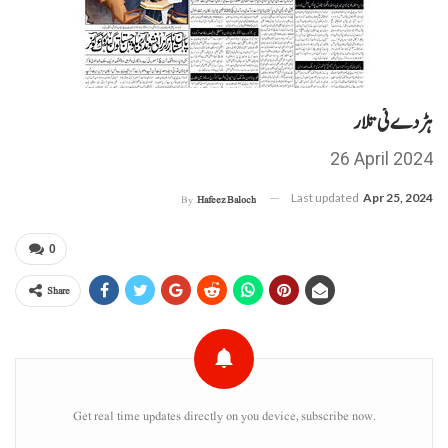
ہڑدے ئی تلار
26 April 2024
Last updated
Apr 25, 2024
By
Hafeez Baloch
0
Share
Get real time updates directly on you device, subscribe now.