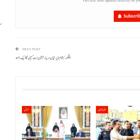
Get real time updates directly on yo
Subscri
ک
د
PREV POST
پنجگور‘ بشام نا پر تیان دریا رخشان اٹ کیہی گاڈیک اختہ
بلوچستان
حوال