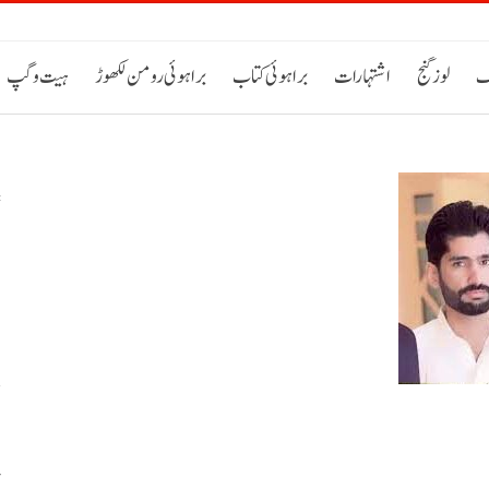
ک
لوز گنج
اشتہارات
براہوئی کتاب
براہوئی رومن لکھوڑ
ہیت و گپ
س
م
ص
پ