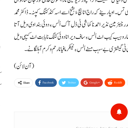
پ
س۔ او پارینے کہ راج انا ہچ ءُ بشخ اسے اسہ کنڈ کننگ کپنہ۔ ڈاکٹر محمد
خ
در چیئرمین نذیر احمد نا کماشی ٹی ڈل آک اُلس ءِ دوئی بنداوی ویل آتا
ہیب کیب اٹ اُلس ءِ ساف دیر انا دوئی کننگ نا بابت اٹ کیہی ویل
ی گیشتری بے سہب مسنے اُلس ءِ ٹینکر مافیا نا رحم و کرم آ ہلنگانے۔
ل
(آن لائن)
ک
Facebook
Twitter
Google+
ReddIt
Share
ک
م
ب