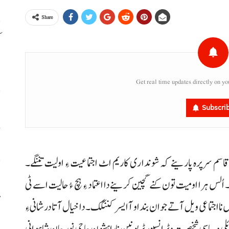
Share
م
ا
Get real time updates directly on yo
Subscri
خ
م سرپرہ پارینے کہ شونداری کاریم اٹ اجتماعیت ءِ اولیت تننگے۔
ا
۔ اُلس ہرا اومیت تون کنے گچین کرینے دا اعتماد ءِ ہچ ءُ حالیت اسے ٹی
م
نا اجتماعی ویل آتے جوان بنداو آ ایسر کننگک۔ دا خیال آتا درشانی ءِ
لی و سیاسی شخصیت و ٹرانسپورٹر یونین نا راہشون حاجی نورجان شاہوانی