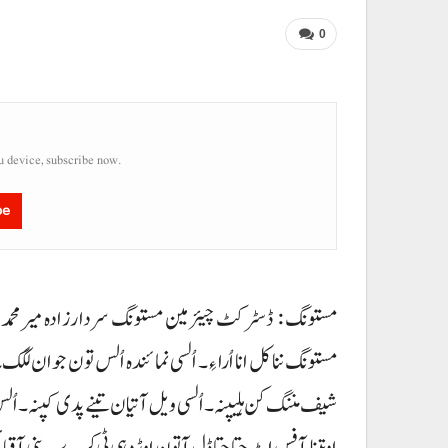
0
u device, subscribe now.
be
مستونگ : ڈسٹرکٹ چیئرمین مستونگ سردارزادہ میرمحمدقاس
مستونگ ننا کل انا اُرا ءِ۔ اُلسی نمائندہ اُلس تون جوان لگک
شیف مننگ کن ہلیپنہ۔ اُلسی ویل آتیان تینے پدی کپنہ۔ اُلس 
او تینا آفس اٹ جتا جتا ڈل آتون اوڑدہی ٹی کرے۔ پنی آ قبائ