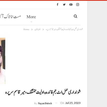
More
مست انا تاک آ
شونداری عمل اٹ جم فائدہ ءِ اولیت تننگک، میر قاسم سرپرہ
بلوچستان
Home
شونداری عمل اٹ جم فائدہ ءِ اولیت تننگک، میر قاسم سرپرہ
On
Jul 25, 2023
By
Fayyaz Baloch