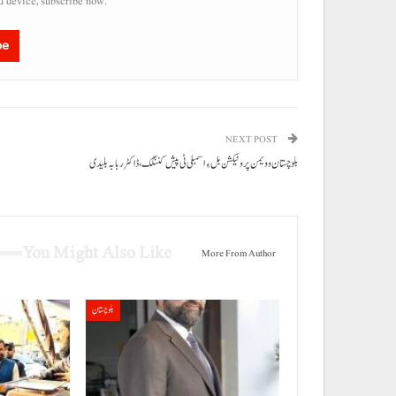
u device, subscribe now.
be
NEXT POST
بلوچستان وویمن پروٹیکشن بل ءِ اسمبلی ٹی پیش کننگک، ڈاکٹر ربابہ بلیدی
You Might Also Like
More From Author
بلوچستان