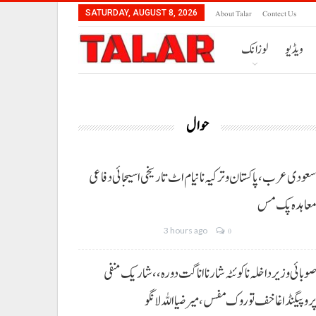
About Talar
Contect Us
SATURDAY, AUGUST 8, 2026
ویڈیو
لوزانک
حوال
عودی عرب، پاکستان و ترکیہ نا نیام اٹ تاریخی اسیجائی دفاعی
عاہدہ پک مس
3 hours ago
0
وبائی وزیر داخلہ نا کوئٹہ شار نا اناگت دورہ،، شاریک منفی
روپیگنڈا غا خف توروک مفس، میر ضیا اللہ لانگو