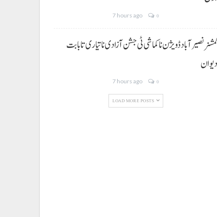
7 hours ago
0
مشنر نصیر آباد ڈویژن نا کماشی ٹی جشن آزادی نا تیاری تا بابت
یوان
7 hours ago
0
LOAD MORE POSTS