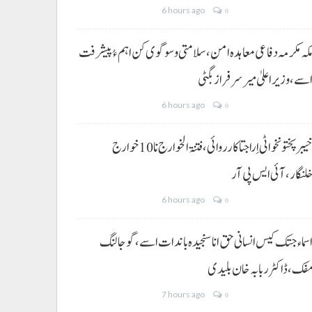
6 hours ago
0
کہ مکرمہ دفاعی معاہدہ امن، سلامتی و سوگوی کن اہم ءُ پیشرفت
سے،وزیراعلیٰ میر سرفراز بگٹی
6 hours ago
0
خیبر پختونخوا ٹی اِرا جتا کارروائی، فتنۃ الخوارج نا 10خوارج
لنگار،آئی ایس پی آر
6 hours ago
0
سماء جتک کیس انسانی حق انا سنجیدہ باندات اسے، گوجالنگ
فک،ڈاکٹر ربابہ خان بلیدی
7 hours ago
0