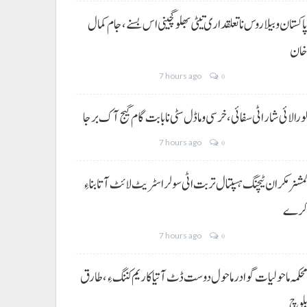
اکستان و بیلاروس نا تعلقداری تیٹی بھلو گچینی اس بسنے، جام کمال
ان
7 hours ago
0
ورالائی شار اٹی سفائی، خرسی و ماڈل سٹی نا بابت گام گیج آک برجا
7 hours ago
0
مشنر مکران ٹیچنگ ہسپتال تربت اٹی سولر اسٹریٹ لائٹ آتا بناءِ
رے
7 hours ago
0
حکمہ ماحولیات گوادر ماحول دوست ڈٹ آتیا کاریم کننگ ءِ، طارق
لوچ