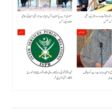
ٹہ شار نا اناگت دورہ،، شاریک منفی
سعودی عرب، پاکستان و ترکیہ نا نیام اٹ تاریخی اسیجائی دفاعی
معاہدہ پک مس
بلوچستان
حوال
ق انا سنجیدہ باندات اسے، گوجالنگ
خیبر پختونخوا ٹی اِرا جتا کارروائی، فتنۃ الخوارج نا 10خوارج
لیدی
خلنگار،آئی ایس پی آر