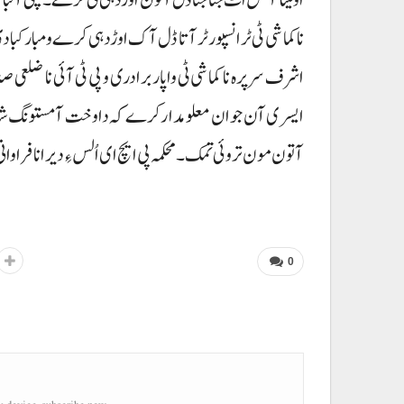
نا کماشی ٹی ٹرانسپورٹر آتا ڈل آک اوڑدہی کرے و مبارکبادی ت
اشرف سرپرہ نا کماشی ٹی واپار برادری و پی ٹی آئی نا ضلعی ص
ایسری آن جوان معلومدار کرے کہ دا وخت آ مستونگ شار و 
آتون مون تروئی تمک۔ محکمہ پی ایچ ای اُلس ءِ دیر انا فراوانی ٹ
0