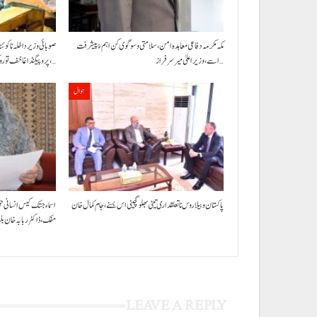
مکہ مکرمہ دفاعی معاہدہ امن، سلامتی و سوگوی کن اہم ءُ پیشرفت
صوبائی وزیر داخلہ نا کوئ
اسے،وزیراعلیٰ میر سرفراز…
پروپیگنڈا غا خف توروک مفس،…
حوال
پاکستان و بیلاروس نا تعلقداری تیٹی بھلو گچینی اس بسنے، جام کمال خان
اسماء جتک کیس انسانی ح
مفک،ڈاکٹر ربابہ خان ب
LEAVE A REPLY