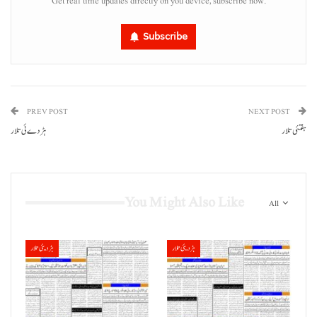
Get real time updates directly on you device, subscribe now.
Subscribe
PREV POST
NEXT POST
ہفتئی تلار
ہڑدے ئی تلار
You Might Also Like
All
ہڑدیئی تلار
ہڑدیئی تلار