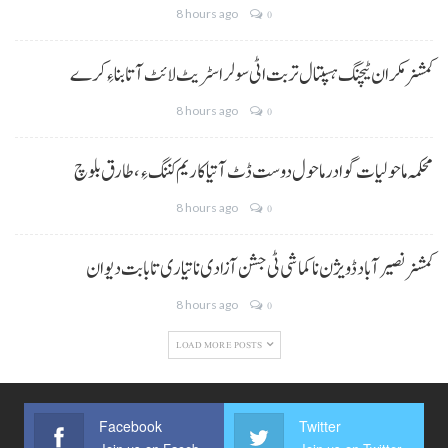
8 hours ago
0
کمشنر مکران ٹیچنگ ہسپتال تربت اٹی سولر اسٹریٹ لائٹ آتا بناءِ کرے
8 hours ago
0
محکمہ ماحولیات گوادر ماحول دوست ڈٹ آتیا کاریم کننگ ءِ، طارق بلوچ
8 hours ago
0
کمشنر نصیر آباد ڈویژن نا کماشی ٹی جشن آزادی نا تیاری تا بابت دیوان
8 hours ago
0
LOAD MORE POSTS
Facebook
Twitter