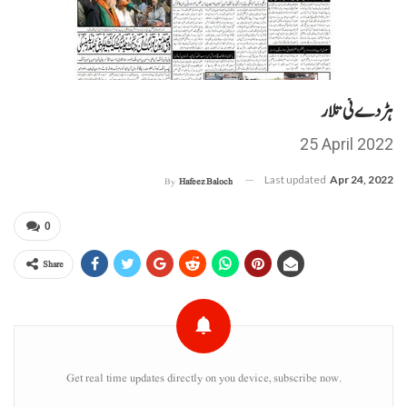
ہڑدے ئی تلار
25 April 2022
Last updated
Apr 24, 2022
By
Hafeez Baloch
0
Share
Get real time updates directly on you device, subscribe now.