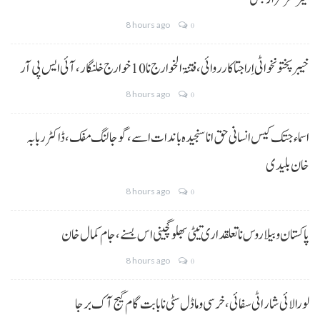
8 hours ago
0
خیبر پختونخوا ٹی اِرا جتا کارروائی، فتنۃ الخوارج نا 10خوارج خلنگار،آئی ایس پی آر
8 hours ago
0
اسماء جتک کیس انسانی حق انا سنجیدہ باندات اسے، گوجالنگ مفک،ڈاکٹر ربابہ
خان بلیدی
8 hours ago
0
پاکستان و بیلاروس نا تعلقداری تیٹی بھلو گچینی اس بسنے، جام کمال خان
8 hours ago
0
لورالائی شار اٹی سفائی، خرسی و ماڈل سٹی نا بابت گام گیج آک برجا