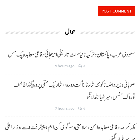
حوال
سعودی عرب، پاکستان و ترکیہ نا نیام اٹ تاریخی اسیجائی دفاعی معاہدہ پک مس
5 hours ago
0
صوبائی وزیر داخلہ نا کوئٹہ شار نا اناگت دورہ،، شاریک منفی پروپیگنڈا غا خف
توروک مفس، میر ضیا اللہ لانگو
7 hours ago
0
مکہ مکرمہ دفاعی معاہدہ امن، سلامتی و سوگوی کن اہم ءُ پیشرفت اسے،وزیراعلیٰ
میر سرفراز بگٹی