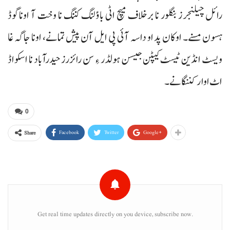
رائل چیلنجرز بنگلور نا برخلاف میچ اٹی باؤلنگ کننگ نا وخت آ اوناگوڈ
ہسون مسنے۔ اوکان پد او داسہ آئی پی ایل آن پیش تمانے، اونا جاگہ غا
ویسٹ انڈین ٹیسٹ کیپٹن جیسن ہولڈر ءِ سن رائزرز حیدرآباد نا اسکواڈ
اٹ اوار کننگانے۔
0
Facebook
Twitter
Google+
Share
Get real time updates directly on you device, subscribe now.