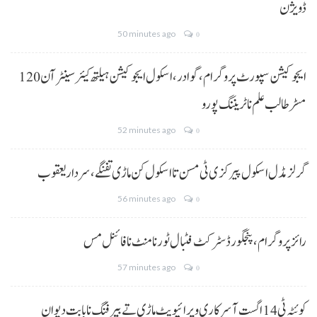
ڈویژن
50 minutes ago
0
ایجوکیشن سپورٹ پروگرام،گوادر، اسکول ایجوکیشن ہیلتھ کیئر سینٹر آن 120
مسڑ طالب علم نا ٹریننگ پورو
52 minutes ago
0
گرلز مڈل اسکول پیرکزی ٹی مسن تا اسکول کن ماڑی تفنگے، سردار یعقوب
56 minutes ago
0
رائز پروگرام، پنجگور ڈسٹرکٹ فٹبال ٹورنامنٹ نا فائنل مس
57 minutes ago
0
کوئٹہ ٹی 14 اگست آ سرکاری و پرائیویٹ ماڑی تے بیرفنگ نا بابت دیوان