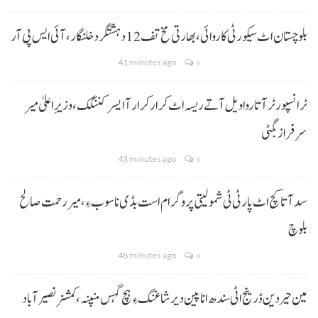
بلوچستان اٹ سیکورٹی کاروائی، بھارتی مخ تف 12 دہشتگرد خلنگار،آئی ایس پی آر
41 minutes ago
0
ٹرانسپورٹر آتا روا ویل آتے ریسہ اٹ کرار کرار آ ایسر کننگک ،وزیرِ اعلیٰ میر
سرفراز بگٹی
43 minutes ago
0
سد آتا کچ اٹ پارٹی ٹی شمولیتی پروگرام است بڈی نا سوب ءِ،میر رحمت صالح
بلوچ
48 minutes ago
0
مین حیردین ڈرینج اٹی سندھ انا پین دیر شاغنگ ءِ ہچ گہس منپنہ،کمشنر نصیرآباد