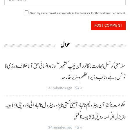
Save my name, email, and website in this browser for the next time I comment.
حوال
سلامتی کونسل بھارت نا کانود آن چَپ کشمیر آ کوزہ و انسانی حق آتا خلاف ورزی نا
نوٹس ءِ ہلے،نائب وزیراعظم و وزیر خارجہ
32 minutes ago
0
حکومت نا کنڈ آن پیٹرولیم نا نہاد آتیٹی کمتی نا پڑو،پیٹرول نا نہاد اٹی 3 روپئی 19 پیسہ
و ڈیزل اٹی اسہ روپئی 50 پیسہ نا کمتی
34 minutes ago
0