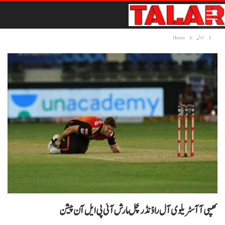
حوال
Home
ٹھپی آ آسٹریلوی آل راؤنڈر مچل مارش آئی پی ایل آن پیشن