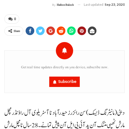
Last updated
Sep 23, 2020
By
Hafeez Baloch
0
Share
Get real time updates directly on you device, subscribe now.
Subscribe
دبئی (مانیٹرنگ ڈیسک) سن رائزرز حیدرآباد نا آسٹریلوی آل راؤنڈر مچل
مارش ٹھپی مننگ آن پد آئی پی ایل آن پیش تمانے۔ 28 سال نا مچل مارش