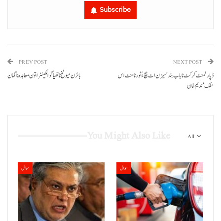
Subscribe
PREV POST
NEXT POST
ڈپارٹمنٹ کرکٹ نا باب بند‘ سیزن اٹ ہچ ءُُ ٹورنامنٹ اس
مفک‘ندیم خان
You Might Also Like
All
حوال
حوال