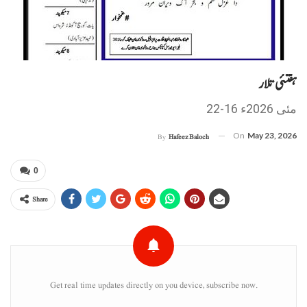
ہفتئی تلار
22-16 مئی 2026ء
On
May 23, 2026
By
Hafeez Baloch
0
Share
Get real time updates directly on you device, subscribe now.