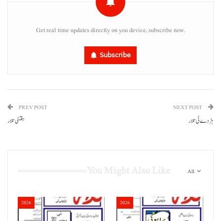
Get real time updates directly on you device, subscribe now.
Subscribe
PREV POST
NEXT POST
ہڑدے ئی تلار
ہفتئی تلار
You Might Also Like
All
2026
2026