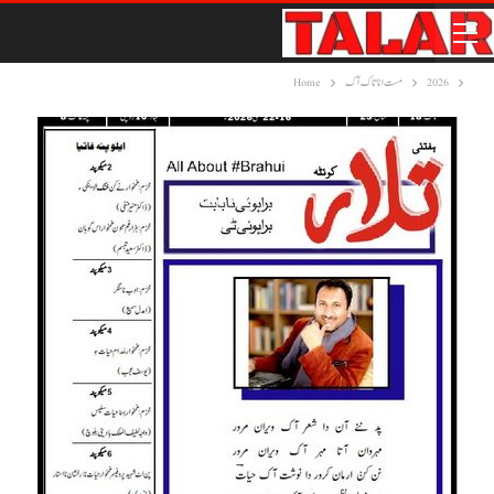
2026
مست انا تاک آک
Home