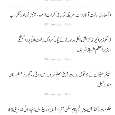
اقتصادی اولیت آتا رد اٹ امریکہ تون مذاکرات اہم ءِ،سینیٹر محمد اورنگزیب
12 hours ago
0
ڈسکوز پرائیویٹائزیشن نا کل ریسہ غاتے پک کروک وخت اٹی پورو کننگے
،وزیراعظم شہباز شریف
13 hours ago
0
سینئر سٹیزن تے ننا قومی روایت آتیٹی بھلو شرف اس دوئی ءِ،گورنر جعفرخان
مندوخیل
13 hours ago
0
حکومت نا کنڈ آن پیٹرولیم نا پوسکن آ نہاد آتا پڑو،پیٹرول نا نہاد اٹی 4 روپئی 45