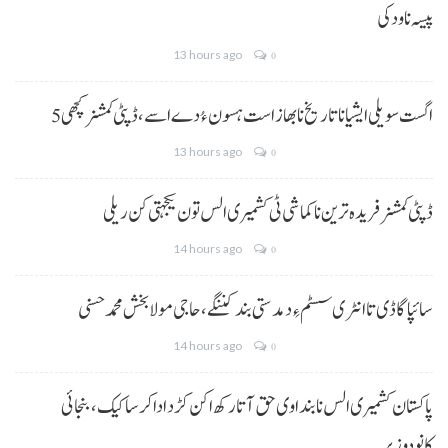
پیسہ نا ودکی
13 hours ago
0
5 اگست سویلی ایشیا نا تاریخ نا بھاز است ہسون ءُ دے اسے،ڈپٹی کمشنر کچھی
13 hours ago
0
ڈپٹی کمشنر فریدہ ترین نا کماشی ٹی کشمیری الس تون یکجہتی کن ریلی
14 hours ago
0
سائپا گاڈی تا انٹری سسٹم ءِ دمدستی بند کننگے، حاجی مولا بخش محمد حسنی
14 hours ago
0
پاکستان کشمیری الس نا بنداوی حق آتا رکھ اکن کڑد ادا کرسا کیک ،بنجائی
کانودوزیر