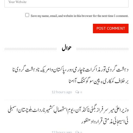
Save my name, email, and website in this browser for the next time I comment.
حوال
دہشت گردی تور مذاکرات نا چارمی دور،پاکستان و امریکہ نا دہشت گردی نا
برخلاف کمکاری ءِ پین سوگو کننگ آ امنا
12 hours ago
0
وزیراعلیٰ میر سرفراز بگٹی نا کنڈ آن،یومِ استحصالِ کشمیر نا رد اٹ بلوچستان اسمبلی
ٹی اسیجائی مذمتی قرارداد منظور
12 hours ago
0