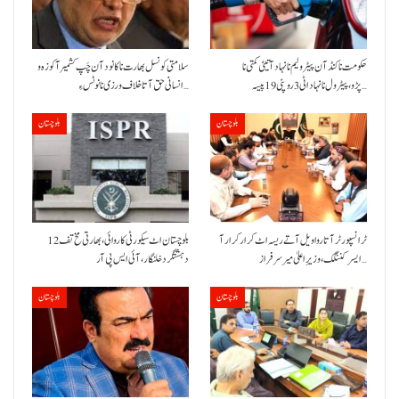
حکومت نا کنڈ آن پیٹرولیم نا نہاد آتیٹی کمتی نا
سلامتی کونسل بھارت نا کانود آن چَپ کشمیر آ کوزہ و
پڑو،پیٹرول نا نہاد اٹی 3 روپئی 19 پیسہ…
انسانی حق آتا خلاف ورزی نا نوٹس ءِ…
بلوچستان
بلوچستان
ٹرانسپورٹر آتا روا ویل آتے ریسہ اٹ کرار کرار آ
بلوچستان اٹ سیکورٹی کاروائی، بھارتی مخ تف 12
ایسر کننگک ،وزیرِ اعلیٰ میر سرفراز…
دہشتگرد خلنگار،آئی ایس پی آر
بلوچستان
بلوچستان