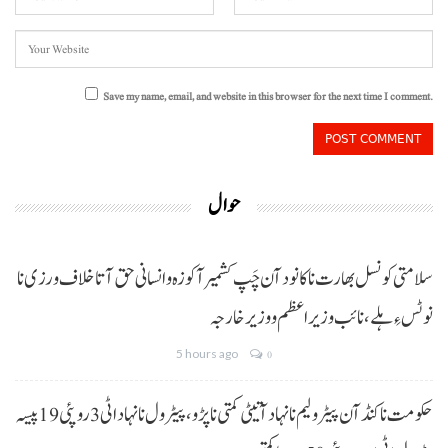
Save my name, email, and website in this browser for the next time I comment.
حوال
سلامتی کونسل بھارت نا کانود آن چَپ کشمیر آ کوزہ و انسانی حق آتا خلاف ورزی نا
نوٹس ءِ ہلے،نائب وزیراعظم و وزیر خارجہ
5 hours ago
0
حکومت نا کنڈ آن پیٹرولیم نا نہاد آتیٹی کمتی نا پڑو،پیٹرول نا نہاد اٹی 3 روپئی 19 پیسہ