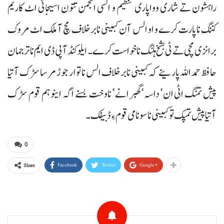
راہشون تے شاری وواپاری تنظیم و السی انجمن تتون اسیجائی اٹ کاریم
کننگ نا پارت کرے و او الس آن کبینی نابرخلاف مچ آ ملک اٹ مروک
برانزی مچی تے ٹی بشخ ہلنگ ناخواست کرے۔ ایلو کنڈآ پی ڈی ایم نا ترجمان
حافظ حمداللہ پارینے کہ کبینی نابرخلاف الس نا توار جوڑ مرسا سڑک آتیا
پیش تمنگ اٹی ان‘ داسہ‘گھبرانے‘ ناوخت بسنے اگہ اینو ہم قوم سڑک
آتیا پیش تمپک تو کبینی نا سونامی قوم ءِ ڈبیفک۔
0
Facebook
Twitter
Google+
Share