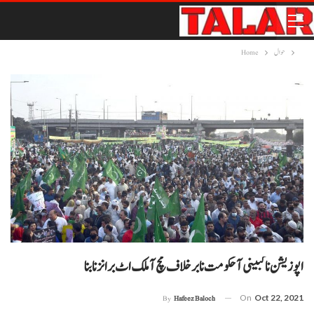
حوال
Home
اپوزیشن نا کبینی آ حکومت نا برخلاف مچ آ ملک اٹ برانز نا بنا
On
Oct 22, 2021
By
Hafeez Baloch