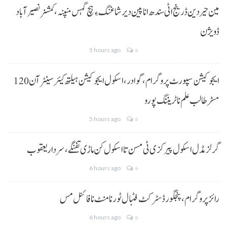
مین حیردین ڈرینج اٹی سندھ انا پین دیر شاغنگ ءِ ہچ گہس منپنہ،کمشنر نصیرآباد
ڈویژن
5 hours ago
0
ایجوکیشن سپورٹ پروگرام،گوادر، اسکول ایجوکیشن ہیلتھ کیئر سینٹر آن 120
مسڑ طالب علم نا ٹریننگ پورو
5 hours ago
0
گرلز مڈل اسکول پیرکزی ٹی مسن تا اسکول کن ماڑی تفنگے، سردار یعقوب
6 hours ago
0
رائز پروگرام، پنجگور ڈسٹرکٹ فٹبال ٹورنامنٹ نا فائنل مس
6 hours ago
0