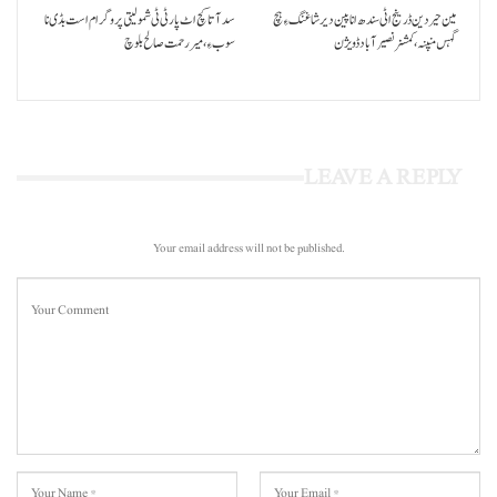
مین حیردین ڈرینج اٹی سندھ انا پین دیر شاغنگ ءِ ہچ
سد آتا کچ اٹ پارٹی ٹی شمولیتی پروگرام است بڈی نا
گہس منپنہ،کمشنر نصیرآباد ڈویژن
سوب ءِ،میر رحمت صالح بلوچ
LEAVE A REPLY
Your email address will not be published.