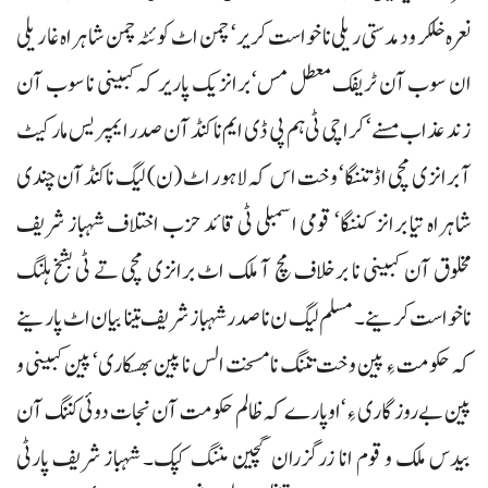
نعرہ خلکر ودمدستی ریلی نا خواست کریر‘ چمن اٹ کوئٹہ چمن شاہراہ غا ریلی
ان سوب آن ٹریفک معطل مس‘ برانزیک پاریر کہ کبینی نا سوب آن
زند عذاب مسنے‘ کراچی ٹی ہم پی ڈی ایم نا کنڈآن صدر ایمپریس مارکیٹ
آ برانزی مچی اڈ تننگا‘ وخت اس کہ لاہور اٹ (ن) لیگ ناکنڈآن چندی
شاہراہ تیا برانز کننگا‘ قومی اسمبلی ٹی قائد حزب اختلاف شہباز شریف
مخلوق آن کبینی نا برخلاف مچ آ ملک اٹ برانزی مچی تے ٹی بشخ ہلنگ
ناخواست کرینے۔ مسلم لیگ ن نا صدر شہباز شریف تینا بیان اٹ پارینے
کہ حکومت ءِ پین وخت تننگ نا مسخت الس نا پین بھسکاری‘ پین کبینی و
پین بے روزگاری ءِ‘ اوپارے کہ ظالم حکومت آن نجات دوئی کننگ آن
بیدس ملک و قوم انا زرگزران گچین مننگ کپک۔ شہباز شریف پارٹی