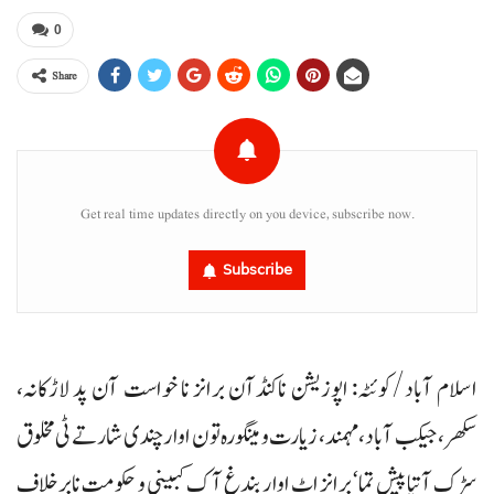
0
Share
Get real time updates directly on you device, subscribe now.
Subscribe
اسلام آباد/کوئٹہ: اپوزیشن ناکنڈآن برانز نا خواست آن پد لاڑکانہ،
سکھر، جیکب آباد، مہمند، زیارت و مینگورہ تون اوار چندی شار تے ٹی مخلوق
سڑک آتیا پیش تما‘ برانز اٹ اوار بندغ آک کبینی و حکومت نابرخلاف