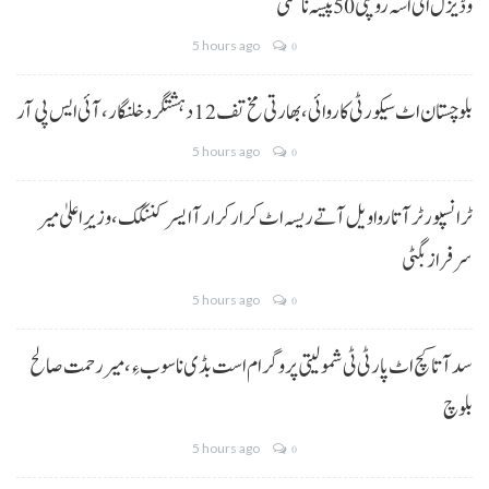
و ڈیزل اٹی اسہ روپئی 50 پیسہ نا کمتی
5 hours ago
0
بلوچستان اٹ سیکورٹی کاروائی، بھارتی مخ تف 12 دہشتگرد خلنگار،آئی ایس پی آر
5 hours ago
0
ٹرانسپورٹر آتا روا ویل آتے ریسہ اٹ کرار کرار آ ایسر کننگک ،وزیرِ اعلیٰ میر
سرفراز بگٹی
5 hours ago
0
سد آتا کچ اٹ پارٹی ٹی شمولیتی پروگرام است بڈی نا سوب ءِ،میر رحمت صالح
بلوچ
5 hours ago
0