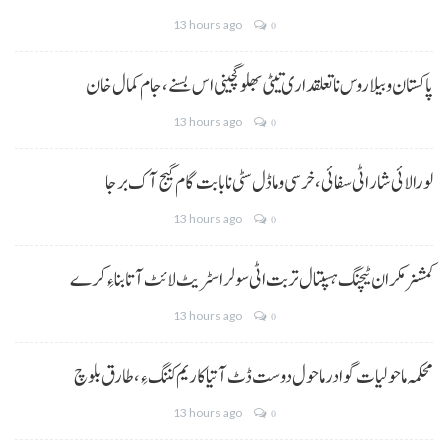
13 hours ago
0
پاکستان و بیلاروس نا تعلقداری تیٹی بھلو گچینی اس بسنے، جام کمال خان
13 hours ago
0
لورالائی شار اٹی سفائی، خرسی و ماڈل سٹی نا بابت گام گیج آک برجا
13 hours ago
0
کمشنر مکران ٹیچنگ ہسپتال تربت اٹی سولر اسٹریٹ لائٹ آتا بناءِ کرے
13 hours ago
0
محکمہ ماحولیات گوادر ماحول دوست ڈٹ آتیا کاریم کننگ ءِ، طارق بلوچ
13 hours ago
0