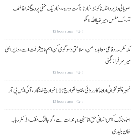
صوبائی وزیر داخلہ نا کوئٹہ شار نا اناگت دورہ،، شاریک منفی پروپیگنڈا غا خف
توروک مفس، میر ضیا اللہ لانگو
12 hours ago
0
مکہ مکرمہ دفاعی معاہدہ امن، سلامتی و سوگوی کن اہم ءُ پیشرفت اسے،وزیراعلیٰ
میر سرفراز بگٹی
12 hours ago
0
خیبر پختونخوا ٹی اِرا جتا کارروائی، فتنۃ الخوارج نا 10خوارج خلنگار،آئی ایس پی آر
12 hours ago
0
اسماء جتک کیس انسانی حق انا سنجیدہ باندات اسے، گوجالنگ مفک،ڈاکٹر ربابہ
خان بلیدی