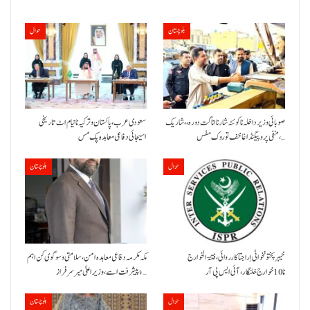
بلوچستان
حوال
صوبائی وزیر داخلہ نا کوئٹہ شار نا اناگت دورہ،، شاریک
سعودی عرب، پاکستان و ترکیہ نا نیام اٹ تاریخی
منفی پروپیگنڈا غا خف توروک مفس،…
اسیجائی دفاعی معاہدہ پک مس
حوال
بلوچستان
خیبر پختونخوا ٹی اِرا جتا کارروائی، فتنۃ الخوارج
مکہ مکرمہ دفاعی معاہدہ امن، سلامتی و سوگوی کن اہم
نا 10خوارج خلنگار،آئی ایس پی آر
ءُ پیشرفت اسے،وزیراعلیٰ میر سرفراز…
حوال
بلوچستان