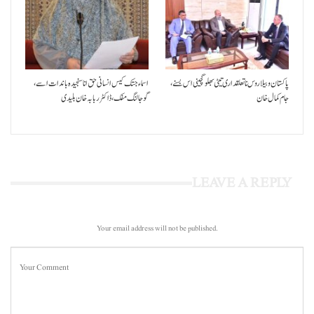
پاکستان و بیلاروس نا تعلقداری تیٹی بھلو گچینی اس بسنے،
اسماء جتک کیس انسانی حق انا سنجیدہ باندات اسے،
جام کمال خان
گوجالنگ مفک،ڈاکٹر ربابہ خان بلیدی
LEAVE A REPLY
Your email address will not be published.