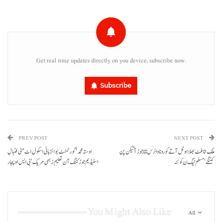
Get real time updates directly on you device, subscribe now.
Subscribe
PREV POST
NEXT POST
ملک انا غٹ بھلا ہوٹل آتے کورونا وائرس نا ناجوڑ آتیکن پن
اوستہ محمد‘گورنمنٹ بوائز ہائی اسکول اٹ منی فٹبال
کننگے‘مسلم لیگ ن کوئٹہ
اسٹیڈیم جوڑ کننگ آن تعلیم زہمی مریک‘بی ایس اوپجار
You Might Also Like
All