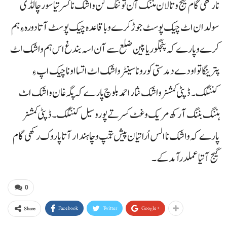
نا رکھی گام گیج و تالان مننگ آن توننگ کن واشک نا کسر تیا سورچا لڈی
سولدان اٹ چیک پوسٹ جوڑ کرے و باقاعدہ چیک پوسٹ آتا دورہ ءِ ہم
کرے وپارے کہ پنجگور یا پین ضلع سے آن اسہ بندغ اس ہم واشک اٹ
پترینگا تو اودے دمدستی کورونا سینٹر واشک اٹ اتسا اونا چیک اپ ءِ
کننگک۔ ڈپٹی کمشنر واشک نثار احمد بلوچ پارے کہ پگہ غان واشک اٹ
ہننگ بننگ آ رکھ مریک و غٹ کسر تے پورو سیل کننگک۔ ڈپٹی کمشنر
پارے کہ واشک نا الس اُراتیان پیش تمّپ و چاہندار آتا پاروک رکھی گام
گیج آتیا عملدرآمد کے۔
0
Facebook
Twitter
Google+
Share