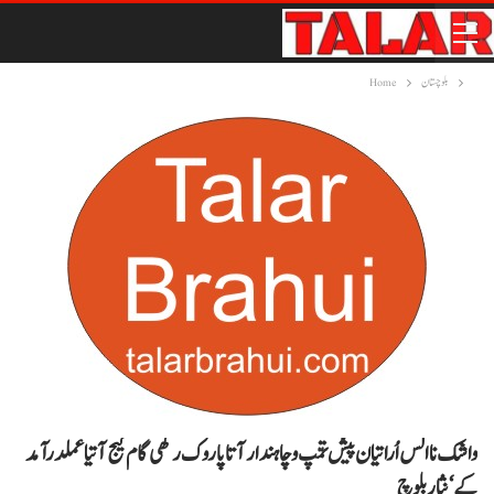
بلوچستان
Home
واشک نا الس اُراتیان پیش تمّپ و چاہندار آتا پاروک رکھی گام گیج آتیا عملدرآمد
کے‘نثاربلوچ