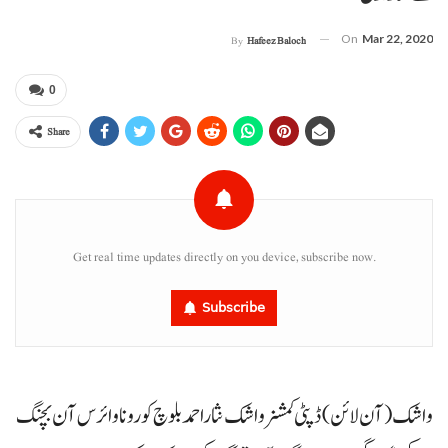
On
Mar 22, 2020
By
Hafeez Baloch
0
Share
Get real time updates directly on you device, subscribe now.
Subscribe
واشک (آن لائن) ڈپٹی کمشنر واشک نثاراحمد بلوچ کورونا وائرس آن بچنگ