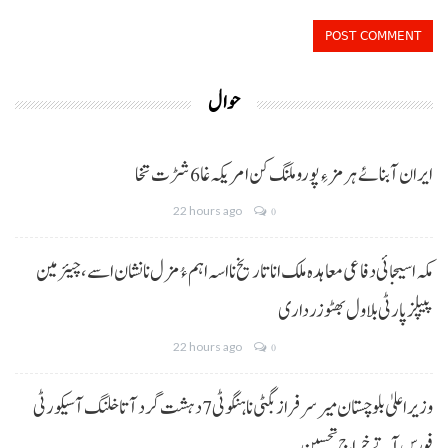
حوال
ایران آبنائے ہرمز ءِ پورو ملنگ کن امریکہ غا 6 شڑت تخا
22 hours ago
0
مکہ اسیجائی دفاعی معاہدہ ملک انا تاریخ نا اسہ اہم ءُ مزل نا نشان اسے، چیئرمین
پیپلز پارٹی بلاول بھٹو زرداری
22 hours ago
0
وزیراعلیٰ بلوچستان میر سرفراز بگٹی نا ہنگو ٹی 7 دہشت گرد آتا خلنگ آ سیکورٹی
فورس آتے خراجِ تحسین