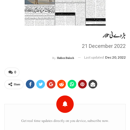
ہڑدے ئی تلار
21 December 2022
Last updated
Dec 20, 2022
By
Hafeez Baloch
0
Share
Get real time updates directly on you device, subscribe now.