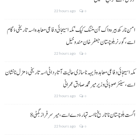
22 hours ago
0
امن نا رکھ بیرہ واک آن مننگ کیک‘ مکہ اسیجائی دفاعی معاہدہ اسہ تاریخی ءُ گام
اسے،گورنر بلوچستان جعفر خان مندوخیل
22 hours ago
0
مکہ اسیجائی دفاعی معاہدہ ڈیہہ نا ساڑی حالیت آتا رِد اٹی اسہ تاریخی ءُ مزل نا نشان
اسے،سینئر صوبائی وزیر میر محمد صادق عمرانی
22 hours ago
0
8 اگست بلوچستان نا تاریخ نا اسہ تہار ءُ دے اسے، میرسرفراز بگٹی
22 hours ago
0