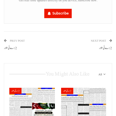
Get real time updates directly on you device, subscribe now.
Subscribe
PREV POST
NEXT POST
ہڑدے ئی تلار
ہڑدے ئی تلار
You Might Also Like
All
ہڑدیئی تلار
ہڑدیئی تلار