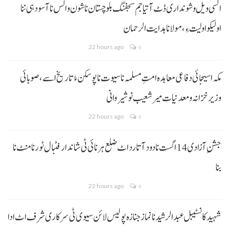
السی ویل و شونداری ڈٹ آتیا جم سجفنگ بلوچستان نا شون و الس نا آسودہی ننا
اولیکو اولیت ءِ،مولانا ہدایت الرحمان
22 hours ago
0
مکہ اسیجائی دفاعی معاہدہ امتِ مسلمہ نا سیوت نا پوسکن ءُ تاریخ اسے، صوبائی
وزیر خزانہ و معدنیات میر شعیب نوشیروانی
22 hours ago
0
جشنِ آزادی 14 اگست نا دود آتا رد اٹ ضلع ہرنائی ٹی شاندار فٹبال ٹورنامنٹ نا
بنا
22 hours ago
0
شہید کانسٹیبل عبدالرشید نا نماز جنازہ پولیس لائن سیوی ٹی سرکاری شرف اٹ ادا