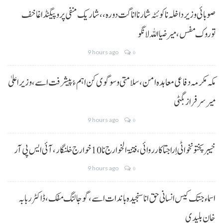
صوبائی وزیر داخلہ نا کوئٹہ شار نا اناگت دورہ،، شاریک منفی پروپیگنڈا غا خف
توروک مفس، میر ضیا اللہ لانگو
9 hours ago
0
مکہ مکرمہ دفاعی معاہدہ امن، سلامتی و سوگوی کن اہم ءُ پیشرفت اسے،وزیراعلیٰ
میر سرفراز بگٹی
9 hours ago
0
خیبر پختونخوا ٹی اِرا جتا کارروائی، فتنۃ الخوارج نا 10خوارج خلنگار،آئی ایس پی آر
9 hours ago
0
اسماء جتک کیس انسانی حق انا سنجیدہ باندات اسے، گوجالنگ مفک،ڈاکٹر ربابہ
خان بلیدی