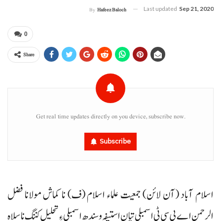
Last updated
Sep 21, 2020
By
Hafeez Baloch
0
Share
Get real time updates directly on you device, subscribe now.
Subscribe
اسلام آباد (آن لائن) جمعیت علماء اسلام (ف) نا کماش مولانا فضل
الرحمن اے پی سی ٹی اسمبلی تیان استیفہ و سندھ اسمبلی ءِ تحلیل کننگ نا سلاہ