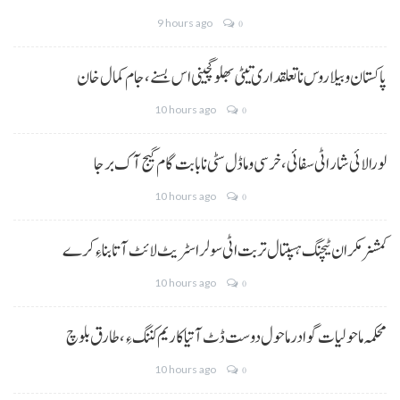
9 hours ago
0
پاکستان و بیلاروس نا تعلقداری تیٹی بھلو گچینی اس بسنے، جام کمال خان
10 hours ago
0
لورالائی شار اٹی سفائی، خرسی و ماڈل سٹی نا بابت گام گیج آک برجا
10 hours ago
0
کمشنر مکران ٹیچنگ ہسپتال تربت اٹی سولر اسٹریٹ لائٹ آتا بناءِ کرے
10 hours ago
0
محکمہ ماحولیات گوادر ماحول دوست ڈٹ آتیا کاریم کننگ ءِ، طارق بلوچ
10 hours ago
0