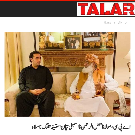
حوال
Home
اے پی سی، مولانا فضل الرحمن نا اسمبلی تیان استیفہ تننگ نا سلاہ