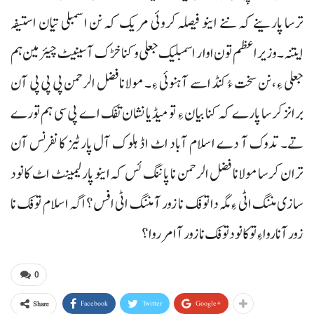
ترسا پارینے کہ ننے اینو فیصلہ کروئی مریک کہ نن اسمبلی تیان استیفہ
ایتنہ۔ وزیراعظم تون اوار اسمبلیک جعلی و کنا خڑک آ سینیٹ چیئرمین ہم
جعلی ءِ، نن سخت ءُ کنڈ اسے آ ہنوئی ءِ۔ مولانا فضل الرحمن پی پی پی آن
برانز کرسا پارے کہ کنا بیان ءِ تو میڈیا نشان تفک اے پی سی ہم تورے
تے۔ تدوک آ دے اسلام آباد اٹ اڈ ہلوک آل پارٹیز کانفرنس آن
تران کرسا مولانا فضل الرحمن نا پاننگ ئس کہ اینو پارلیمینٹ اٹ کانود
سازی مننگ اٹی ءِ مگہ دا توفک نا زور آ مننگ اٹی افس؟ اگہ اسلام توفک نا
زور آ ناروا ءِ تو کانود توفک نا زور آ امر روا؟
0
Facebook
Twitter
Google+
Share