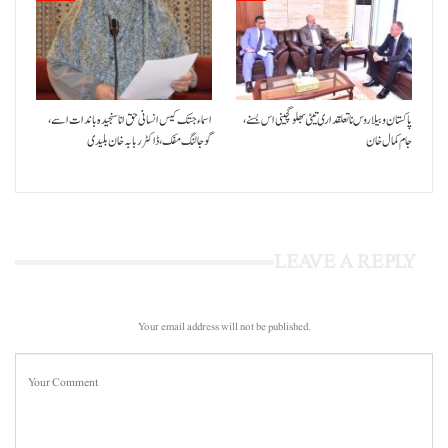
پاکستان و بیلاروس نا تعلقداری تیٹی بھلو گچینی اس بسنے،
اسماء جتک کیس انسانی حق انا سنجیدہ باندات اسے،
جام کمال خان
گوجالنگ مفک،ڈاکٹر ربابہ خان بلیدی
LEAVE A REPLY
Your email address will not be published.