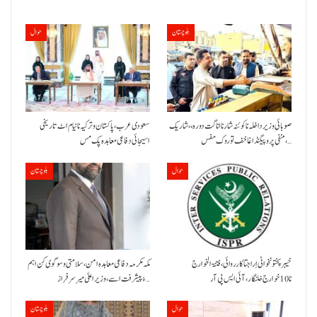
بلوچستان
حوال
صوبائی وزیر داخلہ نا کوئٹہ شار نا اناگت دورہ،، شاریک
سعودی عرب، پاکستان و ترکیہ نا نیام اٹ تاریخی
منفی پروپیگنڈا غا خف توروک مفس،…
اسیجائی دفاعی معاہدہ پک مس
حوال
بلوچستان
خیبر پختونخوا ٹی اِرا جتا کارروائی، فتنۃ الخوارج
مکہ مکرمہ دفاعی معاہدہ امن، سلامتی و سوگوی کن اہم
نا 10خوارج خلنگار،آئی ایس پی آر
ءُ پیشرفت اسے،وزیراعلیٰ میر سرفراز…
حوال
بلوچستان