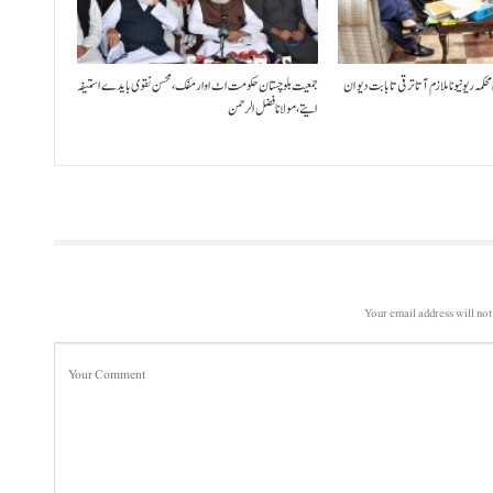
 محکمہ ریونیو نا ملازم آتا ترقی تا بابت دیوان
جمعیت بلوچستان حکومت اٹ اوار مفک، محسن نقوی بایدے استیفہ
ایتے،مولانا فضل الرحمن
Your email address will not