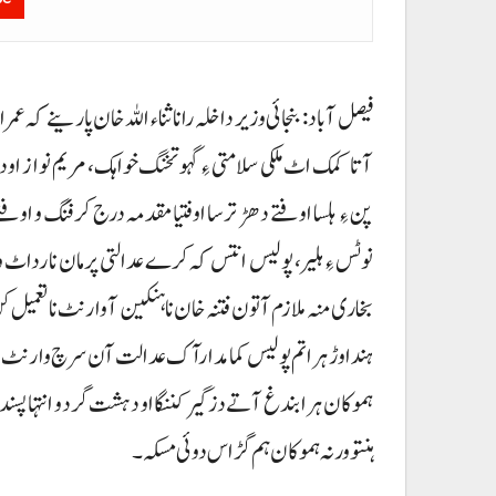
فیصل آباد : بنجائی وزیر داخلہ رانا ثناء اللہ خان پارینے کہ 
آتا کمک اٹ ملکی سلامتی ءِ گہو تخنگ خواہک، مریم نواز اود
پن ءِ ہلسا اوفتے دھڑ ترسا اوفتیا مقدمہ درج کرفنگ و اوفت
نوٹس ءِ ہلیر، پولیس انتس کہ کرے عدالتی پرمان نا رداٹ
بخاری منہ ملازم آتون فتنہ خان نا ہنکین آ وارنٹ نا تعمیل کن ہ
ہنداوڑ ہراتم پولیس کمامدارآک عدالت آن سرچ وارنٹ ہلسا پٹ
ہموکان ہرابندغ آتے دزگیر کننگا او دہشت گرد و انتہاپسند 
ہنتو ورنہ ہموکان ہم گڑاس دوئی مسکہ۔