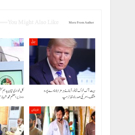
You Might Also Like
More From Author
جہانی
ہیت آک خڑک تمانو، آبنائے ہرمز اینو نا دے پورو
کل خواری تیان پد ہم ک
ملنگک،امریکی صدر ڈونلڈ ٹرمپ
ءُ،وزیراعظم محمد شہبا
بلوچستان