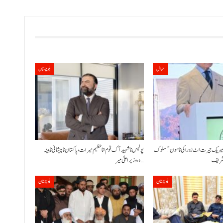
حوال
بلوچستان
شمیریک جیرت اٹ زوراکی نا مون آ سلوک
پولیس نا شہید آک قوم انا عظیم میرات، پاکستان نا پیشانی نا بینہ
ز شریف
ءُ،وزیراعلیٰ میر…
بلوچستان
بلوچستان