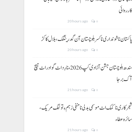
ارروائی
20 hours ago
0
اکستان نا شونداری نا کسر بلوچستان آن گدرینگک، بلال کاکڑ
20 hours ago
0
سندھ بلوچستان جشن آزادی کپ 2026ء نا رِد اٹ گوادر اٹ میچ
ک برجا
21 hours ago
0
جرکاری نا کمک اٹ موسمی بدلی نا منفی زہم ءِ توننگ مریک،
ائرہ عطاء
21 hours ago
0