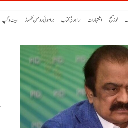
ک
لوز گنج
اشتہارات
براہوئی کتاب
براہوئی رومن لکھوڑ
ہیت و گپ
پ
ء
ک
س