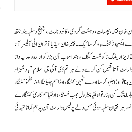
ک
عمران خان فتنہ، پھسات، دہشت گردی، کانود نا رٹ ءِ چیلنج و سلہہ بند جتھ
پ
ے ایکسپوز کننگ ءِ و کرسا کیک۔ فتنہ خان میڈیا آ تران اٹی آفیسر آتا
ے زیزاریفنگ نا کوشست کننگ ءِ ہنداسوب آن بڑزکو ادارہ و عدلیہ دانا
 وارنٹ آتا تعمیل کن کرے ولے ہراتم ڈی آئی جی اسلام آباد شہزاد
آ
ناتو اوڑا جلہو کرسا اودے ٹھپی کننگا، اوڑاسم چلیفنگا، اوڑا خلخو کننگا،
نگ کن ہنار تو اوفتیا پیٹرول بمب خسنگا، و اوفتیا سم کاری کننگا ولے
ئسر ہرافتیان سلہہ دوئی مس ولے پولیس وارنٹ آن پد ہم اُرا نا تہہ ٹی
ش
س