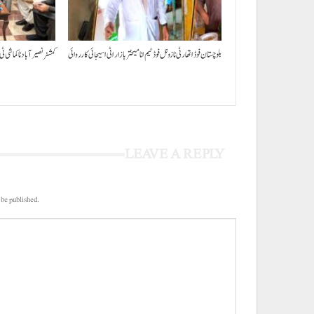
بلوچستان فوڈ اتھارٹی نا زونل فوڈ ٹیم انا میختر بازار اٹی اسیجائی کارروائی
کمشنر نصیر آباد نا کماشی ٹی
LEAVE A REPLY
 be published.