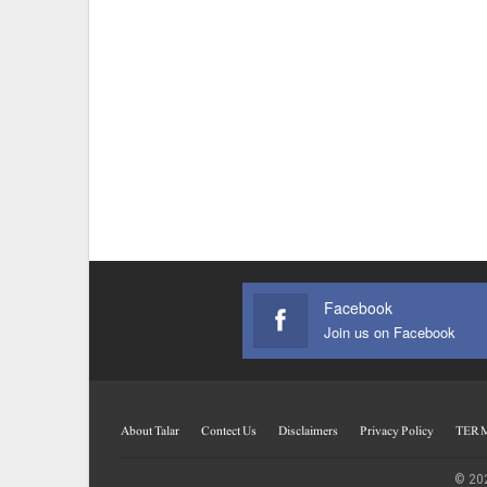
Facebook
Join us on Facebook
About Talar
Contect Us
Disclaimers
Privacy Policy
TERM
© 202