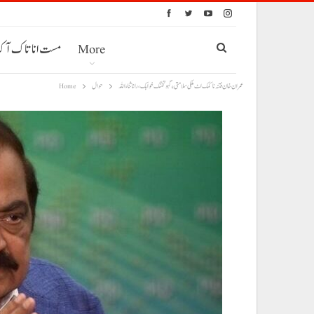
More
مست انا تاک آ
عمران خان فتنہ نا کمک اٹ ملکی سلامتی ءِ گہو تخنگ خواہک، رانا ثناء اللہ
حوال
Home