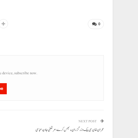
0
u device, subscribe now.
be
NEXT POST
عمران خان سی پیک و زرگزران ءِ بھس کرے، مرتضیٰ جاوید عباسی