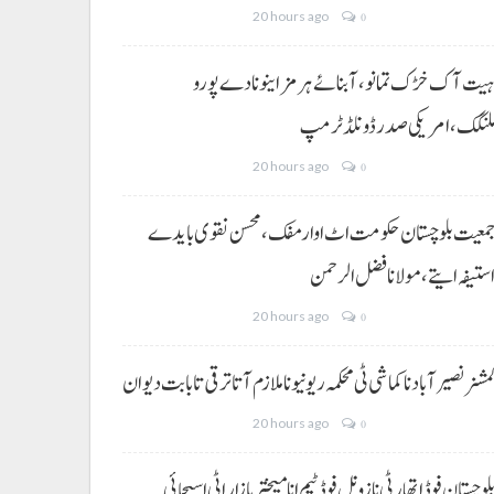
20 hours ago
0
یت آک خڑک تمانو، آبنائے ہرمز اینو نا دے پورو
لنگک،امریکی صدر ڈونلڈ ٹرمپ
20 hours ago
0
معیت بلوچستان حکومت اٹ اوار مفک، محسن نقوی بایدے
ستیفہ ایتے،مولانا فضل الرحمن
20 hours ago
0
مشنر نصیر آباد نا کماشی ٹی محکمہ ریونیو نا ملازم آتا ترقی تا بابت دیوان
20 hours ago
0
لوچستان فوڈ اتھارٹی نا زونل فوڈ ٹیم انا میختر بازار اٹی اسیجائی