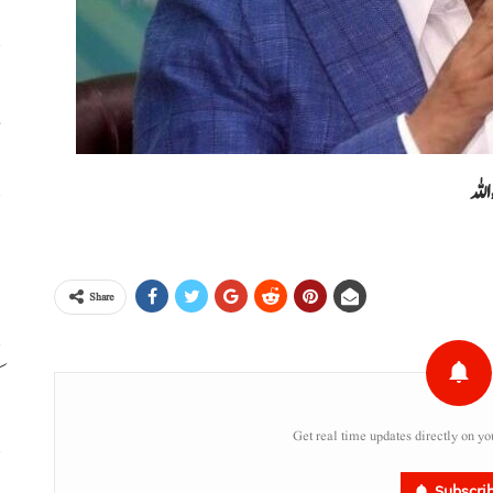
ہ
م
اللہ
ج
ا
Share
ک
Get real time updates directly on yo
ب
Subscri