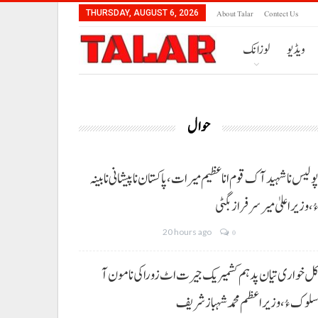
About Talar
Contect Us
THURSDAY, AUGUST 6, 2026
ویڈیو
لوزانک
حوال
ولیس نا شہید آک قوم انا عظیم میرات، پاکستان نا پیشانی نا بینہ
ُ،وزیراعلیٰ میر سرفراز بگٹی
20 hours ago
0
ل خواری تیان پد ہم کشمیریک جیرت اٹ زوراکی نا مون آ
لوک ءُ،وزیراعظم محمد شہباز شریف