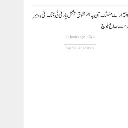
قتدار اٹ مفننگ آن پد ہم مخلوق نیشنل پارٹی ٹی بننگ اٹی ءِ،میر
حمت صالح بلوچ
21 hours ago
0
LOAD MORE POSTS