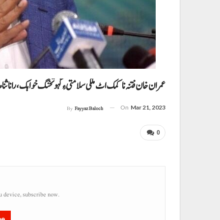
عمران خان فتنہ نا کمک اٹ ملکی سلامتی ءِ گہو تخنگ خواہک، رانا ثناء 
On
Mar 21, 2023
By
Fayyaz Baloch
0
u device, subscribe now.
be