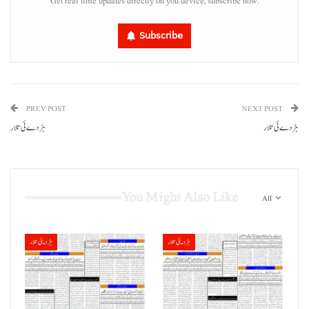
Get real time updates directly on you device, subscribe now.
Subscribe
PREV POST
NEXT POST
ہڑدے ئی تلار
ہڑدے ئی تلار
You Might Also Like
All
ہڑدیئی تلار
ہڑدیئی تلار