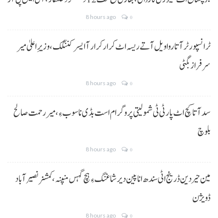
8 hours ago
0
ٹرانسپورٹر آتا روا ویل آتے ریسہ اٹ کرار کرار آ ایسر کننگک ،وزیرِ اعلیٰ میر
سرفراز بگٹی
8 hours ago
0
سد آتا کچ اٹ پارٹی ٹی شمولیتی پروگرام است بڈی نا سوب ءِ،میر رحمت صالح
بلوچ
8 hours ago
0
مین حیردین ڈرینج اٹی سندھ انا پین دیر شاغنگ ءِ ہچ گہس منپنہ،کمشنر نصیرآباد
ڈویژن
8 hours ago
0