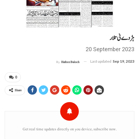
ہڑدے ئی تلار
20 September 2023
Last updated
Sep 19, 2023
By
Hafeez Baloch
0
Share
Get real time updates directly on you device, subscribe now.