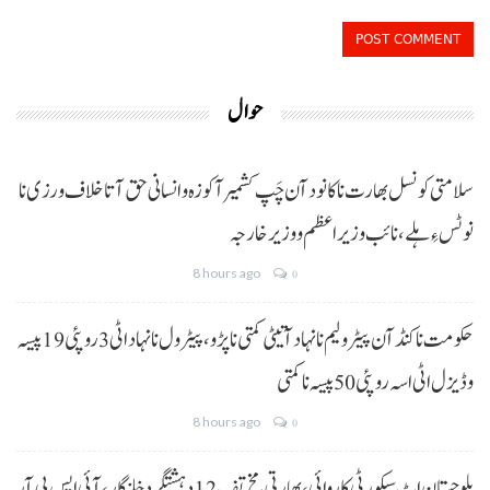
حوال
سلامتی کونسل بھارت نا کانود آن چَپ کشمیر آ کوزہ و انسانی حق آتا خلاف ورزی نا
نوٹس ءِ ہلے،نائب وزیراعظم و وزیر خارجہ
8 hours ago
0
حکومت نا کنڈ آن پیٹرولیم نا نہاد آتیٹی کمتی نا پڑو،پیٹرول نا نہاد اٹی 3 روپئی 19 پیسہ
و ڈیزل اٹی اسہ روپئی 50 پیسہ نا کمتی
8 hours ago
0
بلوچستان اٹ سیکورٹی کاروائی، بھارتی مخ تف 12 دہشتگرد خلنگار،آئی ایس پی آر