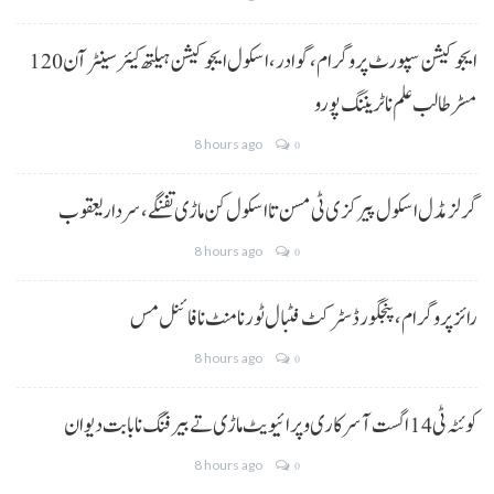
ایجوکیشن سپورٹ پروگرام،گوادر، اسکول ایجوکیشن ہیلتھ کیئر سینٹر آن 120
مسڑ طالب علم نا ٹریننگ پورو
8 hours ago
0
گرلز مڈل اسکول پیرکزی ٹی مسن تا اسکول کن ماڑی تفنگے، سردار یعقوب
8 hours ago
0
رائز پروگرام، پنجگور ڈسٹرکٹ فٹبال ٹورنامنٹ نا فائنل مس
8 hours ago
0
کوئٹہ ٹی 14 اگست آ سرکاری و پرائیویٹ ماڑی تے بیرفنگ نا بابت دیوان
8 hours ago
0