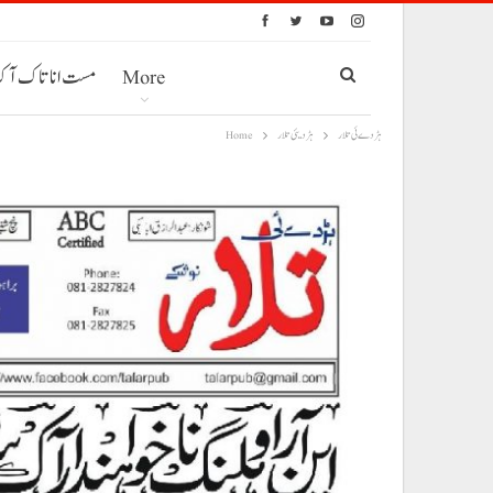
More
مست انا تاک آ
ہڑدے ئی تلار
ہڑدیئی تلار
Home