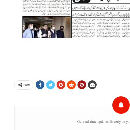
خ
ٹ
،
Share
س
ر
Get real time updates directly on yo