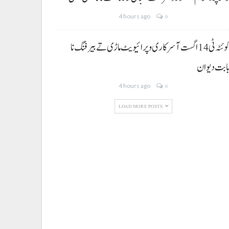
4 hours ago
0
کوئٹہ ٹی 14 اگست آ سرکاری و پرائیویٹ ماڑی تے بیرفنگ نا
ابت دیوان
4 hours ago
0
LOAD MORE POSTS