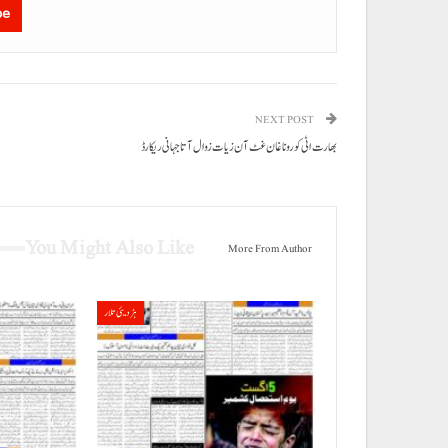
be
NEXT POST
بھارت اٹی کورونا غان غٹ آن زیات زوال آتا جہانی ریکارڈ
You Might Also Like
More From Author
ہڑدیئی تلار