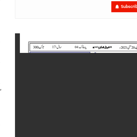
Subscri
م
م
ا
س
گ
س
ر