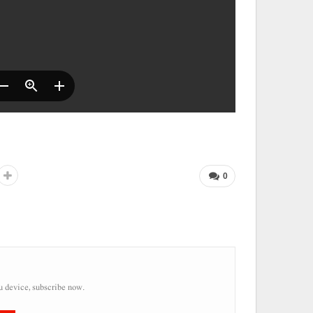
0
u device, subscribe now.