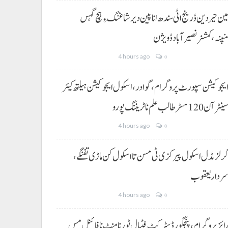
ین حیردین ڈرینج اٹی سندھ انا پین دیر شاغنگ ءِ ہچ گہس
نپنہ،کمشنر نصیرآباد ڈویژن
4 hours ago
0
یجوکیشن سپورٹ پروگرام،گوادر، اسکول ایجوکیشن ہیلتھ کیئر
ینٹر آن 120 مسڑ طالب علم نا ٹریننگ پورو
4 hours ago
0
رلز مڈل اسکول پیرکزی ٹی مسن تا اسکول کن ماڑی تفنگے،
ردار یعقوب
4 hours ago
0
ائز پروگرام، پنجگور ڈسٹرکٹ فٹبال ٹورنامنٹ نا فائنل مس