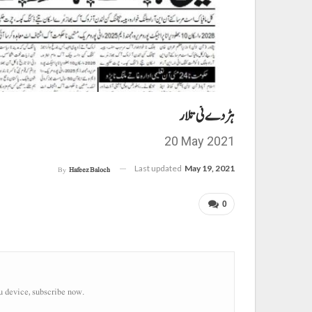
ہڑدے ئی تلار
20 May 2021
Last updated
May 19, 2021
By
Hafeez Baloch
0
u device, subscribe now.