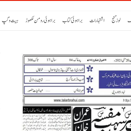
ک
لوز گنج
اشتہارات
براہوئی کتاب
براہوئی رومن لکھوڑ
ہیت و گپ
س
خ
ح
اٹی 