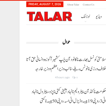
About Talar
Contect Us
FRIDAY, AUGUST 7, 2026
ویڈیو
لوزانک
حوال
لامتی کونسل بھارت نا کانود آن چَپ کشمیر آ کوزہ و انسانی حق آتا
لاف ورزی نا نوٹس ءِ ہلے،نائب وزیراعظم و وزیر خارجہ
4 hours ago
0
کومت نا کنڈ آن پیٹرولیم نا نہاد آتیٹی کمتی نا پڑو،پیٹرول نا نہاد
3 روپئی 19 پیسہ و ڈیزل اٹی اسہ روپئی 50 پیسہ نا کمتی