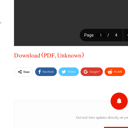
ب
Download (PDF, Unknown)
Facebook
Twitter
Google+
ReddIt
Share
Get real time updates directly on yo