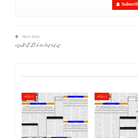
Subscri
PREV POST
این سی او سی نا کورونا رکھ آتیٹی کمتی اتنگ نا پڑو
ہڑدیئی تلار
ہڑدیئی تلار