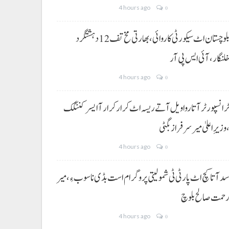
4 hours ago
0
بلوچستان اٹ سیکورٹی کاروائی، بھارتی مخ تف 12 دہشتگرد
لنگار،آئی ایس پی آر
4 hours ago
0
رانسپورٹر آتا روا ویل آتے ریسہ اٹ کرار کرار آ ایسر کننگک
وزیرِ اعلیٰ میر سرفراز بگٹی
4 hours ago
0
د آتا کچ اٹ پارٹی ٹی شمولیتی پروگرام است بڈی نا سوب ءِ،میر
حمت صالح بلوچ
4 hours ago
0