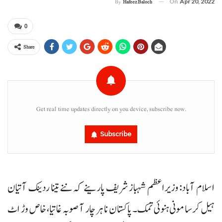
On
Apr 20, 2022
By
Hafeez Baloch
0
Share
Get real time updates directly on you device, subscribe now.
Subscribe
اسلام آباد: وزیراعظم شہباز شریف پارینے کہ ننے تینا ردینک آتیان
ہیل کرسا مونی ہنوئی تمک۔ پاکستان نا ہر چار آ صوبہ غاتیا، خاص وڑ اٹ