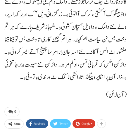
کانود نا رد اٹ اینک کرسا جوڑ مسنے۔ دا ملک وام تیٹی ڈبینگوک ءِ، ولے ننے
دا ڈبینگوک آ کشتی ءِ کرک آ اتوئی ءِ۔ زرگزرانی ویل آک اریر کہ اریر،
ولے ننے دا ملک ءِ دا ویل آتیان کشوئی ءِ۔ شہباز شریف پارے کہ ہراتم
وخت بس نن سیاست ہم کینہ۔ ہراتم گچین کاری تا وخت بس تو تینا تینا
منشور اٹ الس آ کانہ۔ ننے اسہ جان اِرا مرسا چیلنج آتے ایسر کروئی ءِ۔
داڑکن اخس کہ قربانی تسن، او کم مرور۔ داڑکن ننے سیوتءِ برجا تخوئی
ءِ، زار آن پر انگا پروپیگنڈا تا راستکی نا کمک اٹ ورندی ءِ تروئی ءِ۔
(آن لائن)
0
Facebook
Twitter
Google+
Share