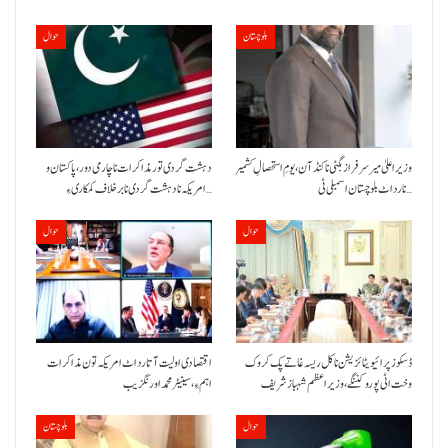
بلوچستان
حوال
وزیراعلیٰ میر سرفراز بگٹی نا کنڈ آن،یومِ استحصالِ کشمیر
دہشت گردی تور مذاکرات نا چارمی دور،پاکستان و
نا رد اٹ بلوچستان اسمبلی ٹی…
امریکہ نا دہشت گردی نا برخلاف کمکاری ءِ…
حوال
حوال
ڈسکوز پرائیویٹائزیشن نا کل ریسہ غاتے پک کروک
اقتصادی اولیت آتا رد اٹ امریکہ تون مذاکرات
وخت اٹی پورو کننگے ،وزیراعظم شہباز شریف
اہم ءِ،سینیٹر محمد اورنگزیب
حوال
بلوچستان