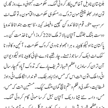
بلوچستان نا ویل آ خاص چکار کروئی تمک۔ حکومت ءِ کبینی و بے روز گاری
تون اوار بھلو چیلنج مون تروک ءُ، مسکوہی حکومت دافتا مون ءِ توننگ اٹ
سرسہب متو۔ قوم انا فائدہ کن گچین ءُ فیصلہ کینہ، ننا سیوت جند انا فائدہ یا
دوست بننگ بفننگ آتیان بالا تر ملک انا 22 کروڑ الس نا خذمت کن ءِ۔
پاکستان نا اولیکو کابینہ ءِ ہرا جھولو نا ودی کروک حکومت ءِ آئین و کانود نا
کمک اٹ اینک کرسا جوڑ مسنے۔ چار شنبے نا دے بنجائی کابینہ نا اولیکو دیوان
آن تران کرسا وزیر اعظم شہباز شریف پارے کہ تدوک آ پاوکم چار سال
اٹی دا ملک اتون انت اس کہ مس اوڑا باور بفک۔ شوندار انگا ملک اٹی دا وڑ
فسطائیت، سنگدلی و ظلم و ستم نا ہچ گمان مننگ کپک۔ مستین انت کہ مس،
مس، داسہ ننے تینا ردینک آتیان ہیل کرسا مونی گام کروئی تمک۔
وزیراعظم شہباز شریف پارے کہ کابینہ نا کل باسک و آجو وڑ اٹ