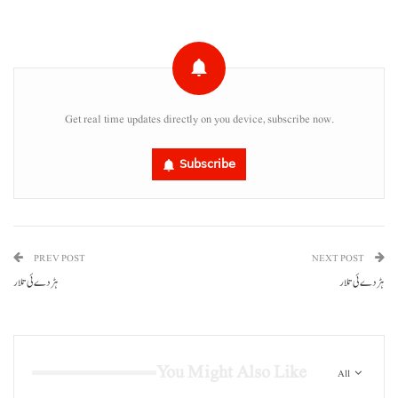
Get real time updates directly on you device, subscribe now.
Subscribe
PREV POST
NEXT POST
ہڑدے ئی تلار
ہڑدے ئی تلار
You Might Also Like
All