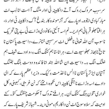
سرسہب مروک بروک آتے دا کابینہ ٹی اوار مننگ آ است انا ہُب اٹ
مبارکبادی ایتوہ۔ او پارے کہ آزموندہ کار بندغ آک دا کابینہ ٹی اوار ءُ،
ہرافتا بھلو قربانی ہم اریر۔ نم اسہ آئینی و کانودی وڑ اسے ٹی بے پتی تحریک
نا سوب آن اللہ تعالیٰ نا فضل اٹ سرسہبی خنانرے، دا سیوت پاکستان نا
تایخ نا بھاز بھلو سیوت اسے، ہرانا ستا ہم کننگ انگ ءِ، و اودے شیف ہم
خلنگ انگ ءِ۔ دا سیوت ان شا اللہ جند انا فائدہ و دوست بننگ بفننگ
آتیان ایڑتر پاکستان نا الس نا خذمت ءِ کیک۔ وزیراعظم پارے کہ ای
دادے اسہ وڑ اسے نا جنگی کابینہ اس تکوہ، انتئے کہ نن غریبی، کبینی و کل
خواری تتون جنگ کننگ اُن۔ ہرافتے تدوک آ حکومت چٹفنگ کتو۔ کنے
اومیت کہ سلاہ سوج اٹ نن دا کاریم ءِ مونی دینہ۔ شہباز شریف پارے کہ