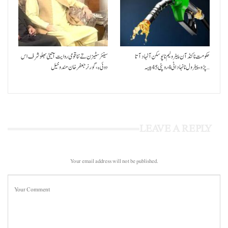
حکومت نا کنڈ آن پیٹرولیم نا پوسکن آ نہاد آتا
سینئر سٹیزن تے ننا قومی روایت آتیٹی بھلو شرف اس
پڑو،پیٹرول نا نہاد اٹی 4 روپئی 45 پیسہ…
دوئی ءِ،گورنر جعفرخان مندوخیل
LEAVE A REPLY
Your email address will not be published.