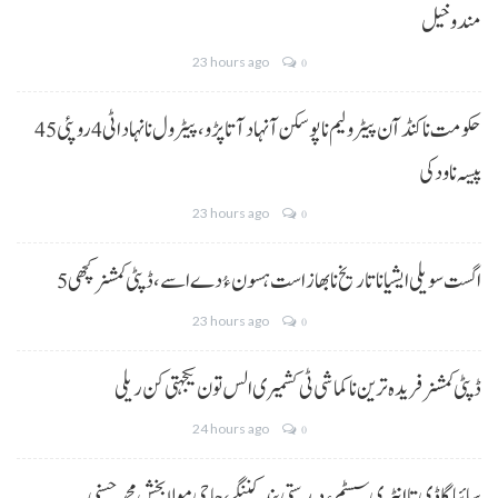
مندوخیل
23 hours ago
0
حکومت نا کنڈ آن پیٹرولیم نا پوسکن آ نہاد آتا پڑو،پیٹرول نا نہاد اٹی 4 روپئی 45
پیسہ نا ودکی
23 hours ago
0
5 اگست سویلی ایشیا نا تاریخ نا بھاز است ہسون ءُ دے اسے،ڈپٹی کمشنر کچھی
23 hours ago
0
ڈپٹی کمشنر فریدہ ترین نا کماشی ٹی کشمیری الس تون یکجہتی کن ریلی
24 hours ago
0
سائپا گاڈی تا انٹری سسٹم ءِ دمدستی بند کننگے، حاجی مولا بخش محمد حسنی