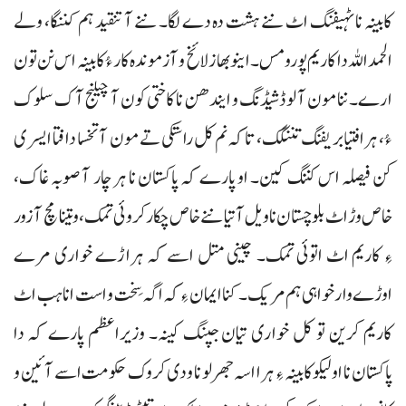
کابینہ نا ٹہیفنگ اٹ ننے ہشت دہ دے لگا۔ ننے آ تنقید ہم کننگا، ولے
الحمد اللہ دا کاریم پورو مس۔ اینو بھاز لائخ و آزموندہ کار ءُ کابینہ اس نن تون
ارے۔ ننا مون آ لوڈشیڈنگ و ایندھن نا کاختی کون آ چیلنج آک سلوک
ءُ، ہرافتیا بریفنگ تننگک، تاکہ نم کل راستکی تے مون آ تخسا دافتا ایسری
کن فیصلہ اس کننگ کین۔ او پارے کہ پاکستان نا ہر چار آ صوبہ غاک،
خاص وڑ اٹ بلوچستان نا ویل آتیا ننے خاص چکار کروئی تمک، و تینا مچ آ زور
ءِ کاریم اٹ اتوئی تمک۔ چینی متل اسے کہ ہراڑے خواری مرے
اوڑے وارخواہی ہم مریک۔ کنا ایمان ءِ کہ اگہ سِخت و است انا ہب اٹ
کاریم کرین تو کل خواری تیان جپنگ کینہ۔ وزیراعظم پارے کہ دا
پاکستان نا اولیکو کابینہ ءِ ہرا اسہ جھرلو نا ودی کروک حکومت اسے آئین و