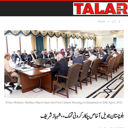
حوال
Home
Prime Minister Shehbaz Sharif chairs his First Cabinet Meeting in Islamabad on 20th April, 2022.
بلوچستان نا ویل آ خاص چکار کروئی تمک،، شہباز شریف