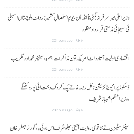
وزیراعلیٰ میر سرفراز بگٹی نا کنڈ آن،یومِ استحصالِ کشمیر نا رد اٹ بلوچستان اسمبلی
ٹی اسیجائی مذمتی قرارداد منظور
22 hours ago
0
اقتصادی اولیت آتا رد اٹ امریکہ تون مذاکرات اہم ءِ،سینیٹر محمد اورنگزیب
22 hours ago
0
ڈسکوز پرائیویٹائزیشن نا کل ریسہ غاتے پک کروک وخت اٹی پورو کننگے
،وزیراعظم شہباز شریف
23 hours ago
0
سینئر سٹیزن تے ننا قومی روایت آتیٹی بھلو شرف اس دوئی ءِ،گورنر جعفرخان