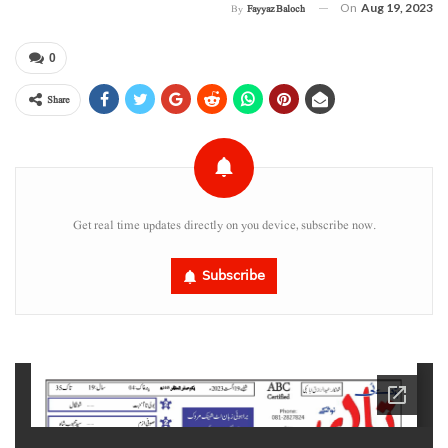
On
Aug 19, 2023
By
Fayyaz Baloch
0
Share
Get real time updates directly on you device, subscribe now.
Subscribe