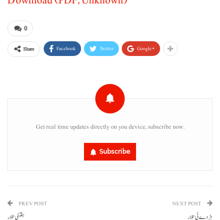
Download (PDF, Unknown)
0
Facebook
Twitter
Google+
Share
Get real time updates directly on you device, subscribe now.
Subscribe
PREV POST
NEXT POST
ہڑدے ئی تلار
ہفتئی تلار