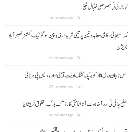
لورالائی ٹی خصوصی فٹبال میچ
16 minutes ago
0
مکہ اسیجائی دفاعی معاہدہ تین پہ تینی شریداری ءِ پین سوگو کیک،کمشنر نصیرآباد
ڈویژن
21 minutes ago
0
الس نا جان و مال انا رکھ ءِ پک کننگ اولیت آتیٹی اوار ءِ،ایس پی ہرنائی
23 minutes ago
0
ضلع چاغی ٹی سد آ خاہوت آتا شناختی کارڈ آک بلاک، مخلوق فریشان
26 minutes ago
0