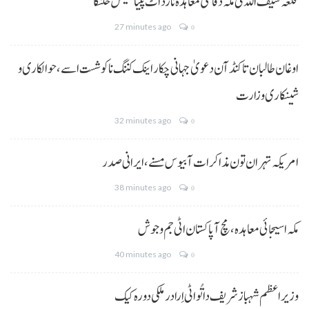
قلعہ سیف اللہ ٹی مکہ دفاعی معاہدہ نا رد اٹ پینا فلیکس خلنگا
27 minutes ago
0
اوغان طالبان تا کنڈ آن دعویٰ جہانی چکار اینک کننگ نا کوشست اسے،حوالکاری و
شینکاری وزارت
32 minutes ago
0
امریکہ تہران تون مذاکرات آ بیوس مسنے، ایرانی صدر
38 minutes ago
0
مکہ اسیجائی معاہدہ، مچ آ پاکستان اٹی جم و جوش
40 minutes ago
0
وزیراعظم شہباز شریف دا تُو اٹی اِرا درملکی دورہ کیک