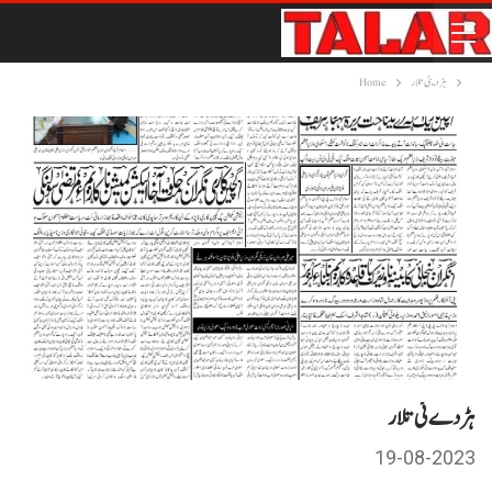
ہڑدیئی تلار
Home
ہڑ دے ئی تلار
19-08-2023