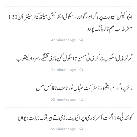
ایجوکیشن سپورٹ پروگرام،گوادر، اسکول ایجوکیشن ہیلتھ کیئر سینٹر آن 120
مسڑ طالب علم نا ٹریننگ پورو
47 minutes ago
0
گرلز مڈل اسکول پیرکزی ٹی مسن تا اسکول کن ماڑی تفنگے، سردار یعقوب
51 minutes ago
0
رائز پروگرام، پنجگور ڈسٹرکٹ فٹبال ٹورنامنٹ نا فائنل مس
52 minutes ago
0
کوئٹہ ٹی 14 اگست آ سرکاری و پرائیویٹ ماڑی تے بیرفنگ نا بابت دیوان
55 minutes ago
0