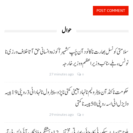
حوال
سلامتی کونسل بھارت نا کانود آن چَپ کشمیر آ کوزہ و انسانی حق آتا خلاف ورزی نا
نوٹس ءِ ہلے،نائب وزیراعظم و وزیر خارجہ
27 minutes ago
0
حکومت نا کنڈ آن پیٹرولیم نا نہاد آتیٹی کمتی نا پڑو،پیٹرول نا نہاد اٹی 3 روپئی 19 پیسہ
و ڈیزل اٹی اسہ روپئی 50 پیسہ نا کمتی
29 minutes ago
0
بلوچستان اٹ سیکورٹی کاروائی، بھارتی مخ تف 12 دہشتگرد خلنگار،آئی ایس پی آر