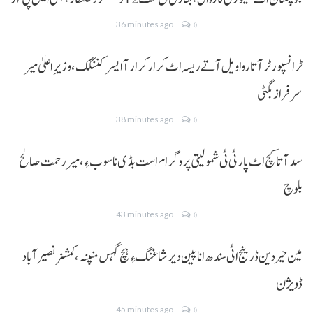
36 minutes ago
0
ٹرانسپورٹر آتا روا ویل آتے ریسہ اٹ کرار کرار آ ایسر کننگک ،وزیرِ اعلیٰ میر
سرفراز بگٹی
38 minutes ago
0
سد آتا کچ اٹ پارٹی ٹی شمولیتی پروگرام است بڈی نا سوب ءِ،میر رحمت صالح
بلوچ
43 minutes ago
0
مین حیردین ڈرینج اٹی سندھ انا پین دیر شاغنگ ءِ ہچ گہس منپنہ،کمشنر نصیرآباد
ڈویژن
45 minutes ago
0