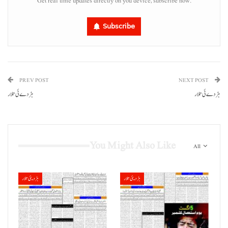
Get real time updates directly on you device, subscribe now.
Subscribe
PREV POST
NEXT POST
ہڑدے ئی تلار
ہڑدے ئی تلار
You Might Also Like
All
ہڑدیئی تلار
ہڑدیئی تلار