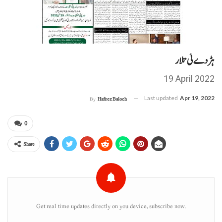
ہڑدے ئی تلار
19 April 2022
Last updated
Apr 19, 2022
By
Hafeez Baloch
0
Share
Get real time updates directly on you device, subscribe now.