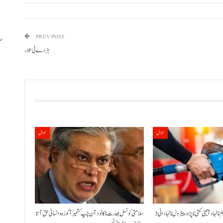
PREV POST
ہڑدے ئی تلار
ب
حوال
حوال
حکومت نا کنڈ آن پیٹرولیم نا نہاد آتیٹی کمتی نا پڑو،پیٹرول نا نہاد اٹی 3
سلامتی کونسل بھارت نا کانود آن چَپ کشمیر آ کوزہ و انسانی حق آتا