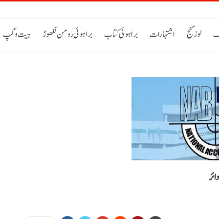
ک
لوز گنج
اشتہارات
براہوئی کتاب
براہوئی رومن لکھوڑ
ہیت و گپ
س
خ
ح
اٹی 