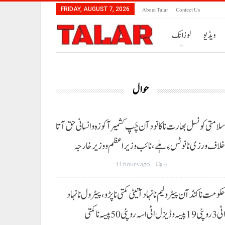
About Talar
Contect Us
FRIDAY, AUGUST 7, 2026
ویڈیو
لوزانک
حوال
لامتی کونسل بھارت نا کانود آن چَپ کشمیر آ کوزہ و انسانی حق آتا
لاف ورزی نا نوٹس ءِ ہلے،نائب وزیراعظم و وزیر خارجہ
11 hours ago
0
کومت نا کنڈ آن پیٹرولیم نا نہاد آتیٹی کمتی نا پڑو،پیٹرول نا نہاد
3 روپئی 19 پیسہ و ڈیزل اٹی اسہ روپئی 50 پیسہ نا کمتی