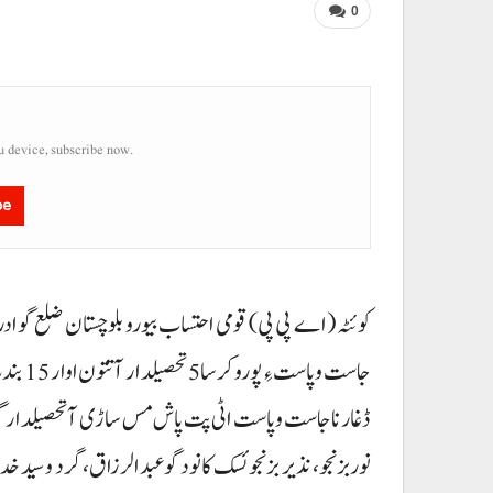
0
u device, subscribe now.
be
کوئٹہ (اے پی پی) قومی احتساب بیورو بلوچستان ضلع گوادر 
جاست و
ڈغار نا جاست وپاست اٹی پت پاش مس ساڑی آ تحصیلدار گوادر 
نوربزنجو، نذیر بزنجو ئسک کانود گوعبدالرزاق، گرد و سید 