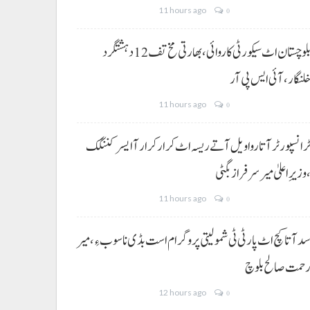
11 hours ago
0
بلوچستان اٹ سیکورٹی کاروائی، بھارتی مخ تف 12 دہشتگرد
لنگار،آئی ایس پی آر
11 hours ago
0
رانسپورٹر آتا روا ویل آتے ریسہ اٹ کرار کرار آ ایسر کننگک
وزیرِ اعلیٰ میر سرفراز بگٹی
11 hours ago
0
د آتا کچ اٹ پارٹی ٹی شمولیتی پروگرام است بڈی نا سوب ءِ،میر
حمت صالح بلوچ
12 hours ago
0