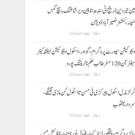
ین حیردین ڈرینج اٹی سندھ انا پین دیر شاغنگ ءِ ہچ گہس
نپنہ،کمشنر نصیرآباد ڈویژن
12 hours ago
0
یجوکیشن سپورٹ پروگرام،گوادر، اسکول ایجوکیشن ہیلتھ کیئر
ینٹر آن 120 مسڑ طالب علم نا ٹریننگ پورو
12 hours ago
0
رلز مڈل اسکول پیرکزی ٹی مسن تا اسکول کن ماڑی تفنگے،
ردار یعقوب
12 hours ago
0
ائز پروگرام، پنجگور ڈسٹرکٹ فٹبال ٹورنامنٹ نا فائنل مس