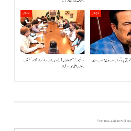
خلاف ورزی نا نوٹس ءِ…
بلوچستان
بلوچستان
شمولیتی پروگرام است بڈی نا سوب ءِ،میر
ٹرانسپورٹر آتا روا ویل آتے ریسہ اٹ کرار کرار آ ایسر کننگک
،وزیرِ اعلیٰ میر سرفراز…
Your email address will not