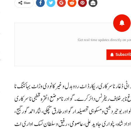
Share
خ
Get real time updates directly on yo
Subscri
ٹ
،
اٹی ڈغار ناسرکاری ریکارڈ اٹ ردوبدل و غیرکانودی وڑاٹ بہاکننگ نا
پاست ءِ پورو کرسا 5 تحصیلدار آتتون اوار 15 بندغ نا برخلاف ریفرنس دائرکرے۔ گوادر نا موضع انقرہ قطبی نا سرکاری
س
بوحیر دشتی و مسکوہی تحصیلدار گوادر طارق گچکی، نثار احمد گورگیج،
ر
خداداد شاہ، پٹواری جاوید علی، عاصومی، رفیق و سلطان ئسک اواری اٹ