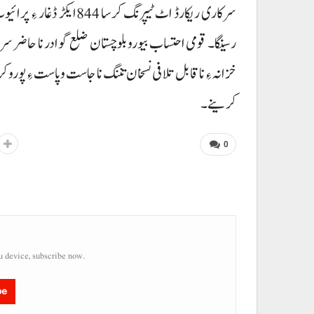
خزانہ ءِ ناقابل تلافی نسخان تننگ نا جاست وپاست ءِ پورو
کرینے۔
0
u device, subscribe now.
be