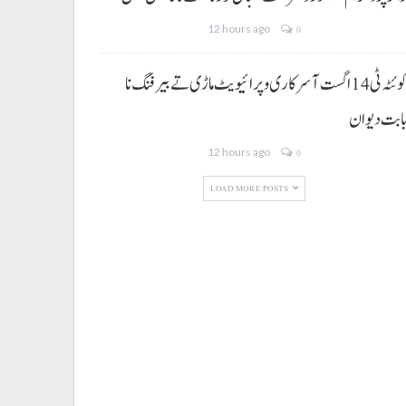
12 hours ago
0
کوئٹہ ٹی 14 اگست آ سرکاری و پرائیویٹ ماڑی تے بیرفنگ نا
ابت دیوان
12 hours ago
0
LOAD MORE POSTS