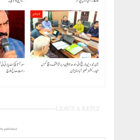
خلنگار،آئی ایس پی آر
روپئی 19 پیسہ…
بلوچستان
مین حیردین ڈرینج اٹی سندھ انا پین دیر شاغنگ ءِ ہچ گہس
سد آتا کچ اٹ پارٹی ٹی 
منپنہ،کمشنر نصیرآباد ڈویژن
رحمت صالح بلوچ
LEAVE A REPLY
 be published.