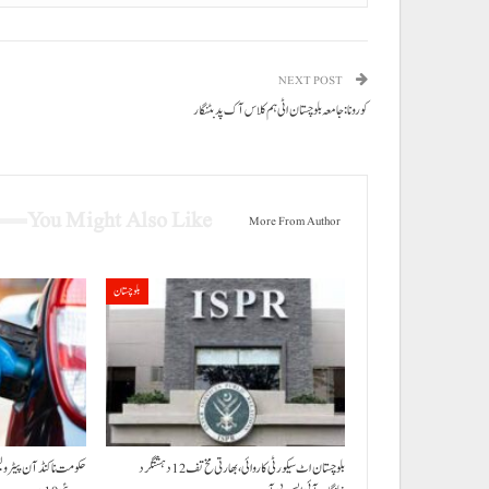
NEXT POST
کورونا: جامعہ بلوچستان اٹی ہم کلاس آک پد بٹنگار
You Might Also Like
More From Author
بلوچستان
بلوچستان اٹ سیکورٹی کاروائی، بھارتی مخ تف 12 دہشتگرد