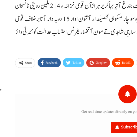
سرکاری ریکارڈ اٹ ٹیپرنگ کرسا 844ایکڑ ڈغار ءِ پرائیوٹ بندغ آتیا بہاکریرہراڑآن قومی خزانہ ءِ 214 ملین روپئی نا نسخان
م
رسینگا۔ قومی احتساب بیورو بلوچستان ضلع گوادر نا حاضر سروسو چار مسکوہی تحصیلدار آتتون اوار 15 دوبہ دار آتا برخلاف قومی
م
 کرسا پبی شاہدی تے مون آ تخسا ریفرنس احتساب عدالت کوئٹہ ٹی دائر
ا
س
Facebook
Twitter
Google+
ReddIt
Share
گ
س
Get real time updates directly on yo
Subscri
ر