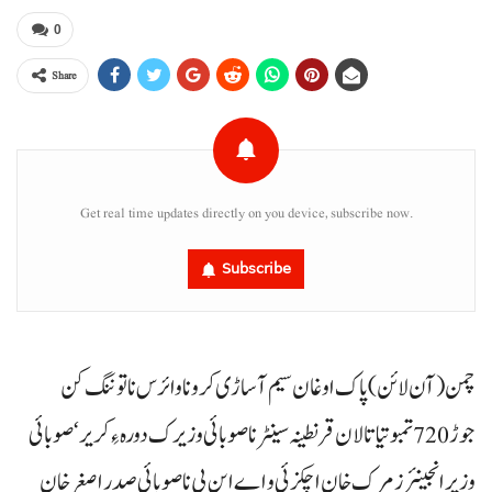
0
Share
Get real time updates directly on you device, subscribe now.
Subscribe
چمن (آن لائن) پاک اوغان سیم آ ساڑی کروناوائرس نا توننگ کن
جوڑ 720 تمبو تیا تالان قرنطینہ سینٹر نا صوبائی وزیرک دورہ ءِ کریر‘ صوبائی
وزیر انجینئر زمرک خان اچکزئی و اے این پی نا صوبائی صدر اصغرخان