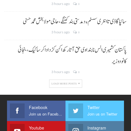
3 hours ago
0
سائپا گاڈی تا انٹری سسٹم ءِ دمدستی بند کننگے، حاجی مولا بخش محمد حسنی
3 hours ago
0
پاکستان کشمیری الس نا بنداوی حق آتا رکھ اکن کڑد ادا کرسا کیک ،بنجائی
کانودوزیر
3 hours ago
0
LOAD MORE POSTS
Facebook
Twitter
Join us on Facebook
Join us on Twitter
Youtube
Instagram