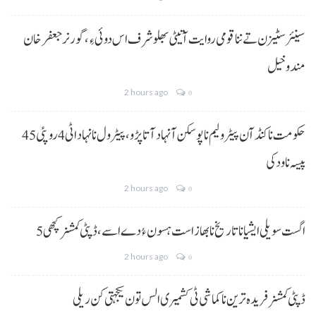
سینئر سٹیزن تے ننا قومی روایت آتیٹی بھلو شرف اس دوئی ءِ،گورنر جعفرخان
مندوخیل
2 hours ago
0
حکومت نا کنڈ آن پیٹرولیم نا پوسکن آ نہاد آتا پڑو،پیٹرول نا نہاد اٹی 4 روپئی 45
پیسہ نا ودکی
2 hours ago
0
5 اگست سویلی ایشیا نا تاریخ نا بھاز است ہسون ءُ دے اسے،ڈپٹی کمشنر کچھی
2 hours ago
0
ڈپٹی کمشنر فریدہ ترین نا کماشی ٹی کشمیری الس تون یکجہتی کن ریلی