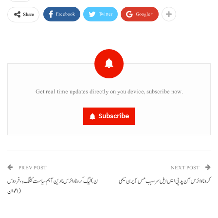
Facebook
Twitter
Google+
Share
Get real time updates directly on you device, subscribe now.
Subscribe
PREV POST
NEXT POST
کرونا وائرس آن پد پی ایس ایل سرسہب مس‘ ڈیرن سیمی
ن) لیگ کرونا وائرس نا دین آ ہم سیاست کننگ ءِ، فردوس
اعوان)