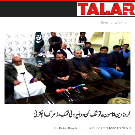
بلوچستان
Home
کرونا دین انا مون ءِ توننگ کن دو ہلپروئی تمک، زمرک اچکزئی
Last updated
Mar 18, 2020
By
Hafeez Baloch