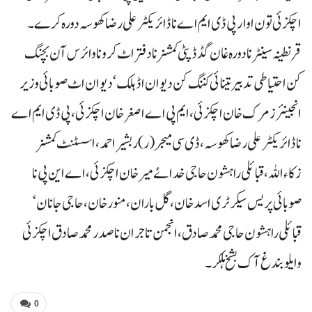
اچکزئی تون اوار پی ڈی ایم اے نا ڈائریکٹر علی رضاکھوسہ دورہ کرے۔
قرنطینہ سینٹر نا دورہ غان گڈ ڈپٹی کمشنر نا دفتر اٹ کروناوائرس آن بچنگ
کن احتیاطی تدبیرتینائی کننگ کن دیوان اڈ ہلک‘ دیوان اٹ صوبائی وزیر
انجینئر زمرک خان اچکزئی، ایم پی اے اصغرخان اچکزئی، پی ڈی ایم اے
نا ڈائریکٹر علی رضاکھوسہ، ڈی سی میجر (ر) ربشیراحمد، اسسٹنٹ کمشنر
زکاءاللہ، قبائلی راہشون حاجی خدائے میر خان اچکزئی، اے این پی نا
صوبائی پریس سیکرٹری اسد خان، گل باران، منورخان، حاجی جانان‘
قبائلی راہشون حاجی محمد صادق، انجمن تاجران نا صدر محمد صادق اچکزئی
وایلو بندغ آک بشخ ہلکر۔
0