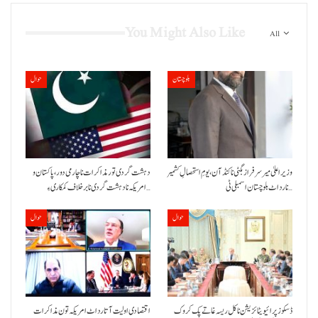
You Might Also Like
All
بلوچستان
حوال
وزیراعلیٰ میر سرفراز بگٹی نا کنڈ آن،یومِ استحصالِ کشمیر
دہشت گردی تور مذاکرات نا چارمی دور،پاکستان و
نا رد اٹ بلوچستان اسمبلی ٹی…
امریکہ نا دہشت گردی نا برخلاف کمکاری ءِ…
حوال
حوال
ڈسکوز پرائیویٹائزیشن نا کل ریسہ غاتے پک کروک
اقتصادی اولیت آتا رد اٹ امریکہ تون مذاکرات