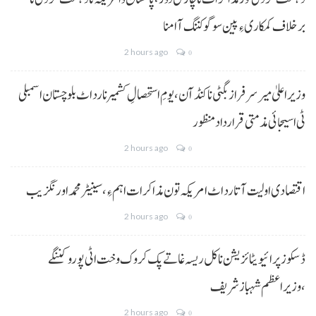
برخلاف کمکاری ءِ پین سوگو کننگ آ امنا
2 hours ago
0
وزیراعلیٰ میر سرفراز بگٹی نا کنڈ آن،یومِ استحصالِ کشمیر نا رد اٹ بلوچستان اسمبلی
ٹی اسیجائی مذمتی قرارداد منظور
2 hours ago
0
اقتصادی اولیت آتا رد اٹ امریکہ تون مذاکرات اہم ءِ،سینیٹر محمد اورنگزیب
2 hours ago
0
ڈسکوز پرائیویٹائزیشن نا کل ریسہ غاتے پک کروک وخت اٹی پورو کننگے
،وزیراعظم شہباز شریف
2 hours ago
0