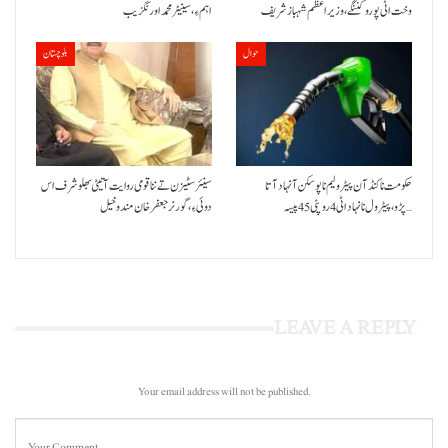
وخت اٹی پورو کننگے ،وزیراعظم شہباز شریف
اہم ءِ،سینیٹر محمد اورنگزیب
حوال
بلوچستان
حکومت نا کنڈ آن پیٹرولیم نا پوسکن آ نہاد آتا
سینئر سٹیزن تے ننا قومی روایت آتیٹی بھلو شرف اس
پڑو،پیٹرول نا نہاد اٹی 4 روپئی 45 پیسہ…
دوئی ءِ،گورنر جعفرخان مندوخیل
LEAVE A REPLY
Your email address will not be published.