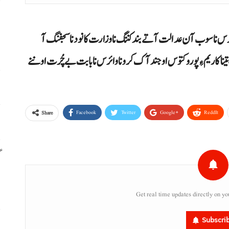
م
م
 نا سوب آن عدالت آتے بند کننگ نا وزارت کانود نا سجفنگ آ
کاریم ءِ پورو کتوس او جند آک کرونا وائرس نا بابت بے چُرت او ننے
ا
س
Facebook
Twitter
Google+
ReddIt
Share
گ
س
Get real time updates directly on yo
Subscri
ر