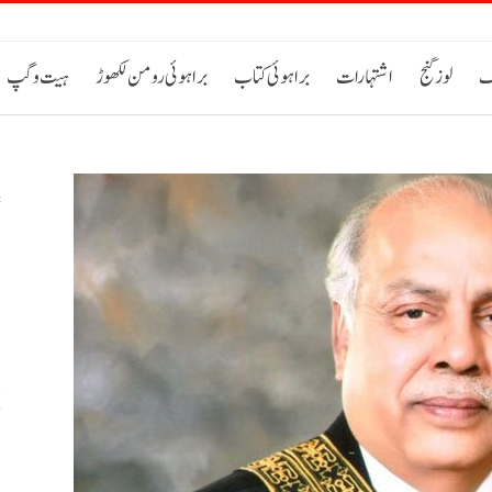
ک
لوز گنج
اشتہارات
براہوئی کتاب
براہوئی رومن لکھوڑ
ہیت و گپ
س
خ
ح
اٹی 