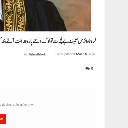
کرونا وائرس‘تینٹ بے چُرت تولوک ءُ ننے پارہ عدالت آتے بن
Last updated
Mar 18, 2020
By
Hafeez Baloch
0
u device, subscribe now.
be