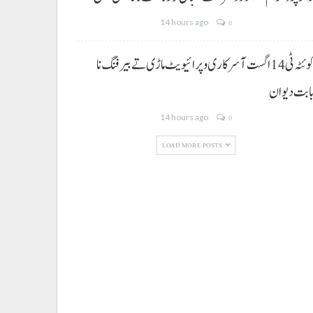
14 hours ago
0
کوئٹہ ٹی 14 اگست آ سرکاری و پرائیویٹ ماڑی تے بیرفنگ نا
ابت دیوان
14 hours ago
0
LOAD MORE POSTS