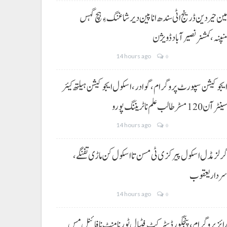
ین حیردین ڈرینج اٹی سندھ انا پین دیر شاغنگ ءِ ہچ گہس
نپنہ،کمشنر نصیرآباد ڈویژن
14 hours ago
0
یجوکیشن سپورٹ پروگرام،گوادر، اسکول ایجوکیشن ہیلتھ کیئر
ینٹر آن 120 مسڑ طالب علم نا ٹریننگ پورو
14 hours ago
0
رلز مڈل اسکول پیرکزی ٹی مسن تا اسکول کن ماڑی تفنگے،
ردار یعقوب
14 hours ago
0
ائز پروگرام، پنجگور ڈسٹرکٹ فٹبال ٹورنامنٹ نا فائنل مس