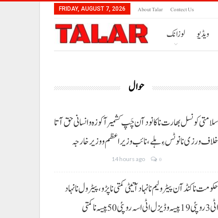
About Talar
Contect Us
FRIDAY, AUGUST 7, 2026
ویڈیو
لوزانک
حوال
لامتی کونسل بھارت نا کانود آن چَپ کشمیر آ کوزہ و انسانی حق آتا
لاف ورزی نا نوٹس ءِ ہلے،نائب وزیراعظم و وزیر خارجہ
14 hours ago
0
کومت نا کنڈ آن پیٹرولیم نا نہاد آتیٹی کمتی نا پڑو،پیٹرول نا نہاد
3 روپئی 19 پیسہ و ڈیزل اٹی اسہ روپئی 50 پیسہ نا کمتی