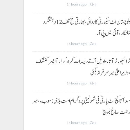
14 hours ago
0
بلوچستان اٹ سیکورٹی کاروائی، بھارتی مخ تف 12 دہشتگرد
لنگار،آئی ایس پی آر
14 hours ago
0
رانسپورٹر آتا روا ویل آتے ریسہ اٹ کرار کرار آ ایسر کننگک
وزیرِ اعلیٰ میر سرفراز بگٹی
14 hours ago
0
د آتا کچ اٹ پارٹی ٹی شمولیتی پروگرام است بڈی نا سوب ءِ،میر
حمت صالح بلوچ
14 hours ago
0