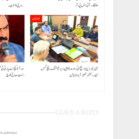
خلنگار،آئی ایس پی آر
روپئی 19 پیسہ…
بلوچستان
مین حیردین ڈرینج اٹی سندھ انا پین دیر شاغنگ ءِ ہچ گہس
سد آتا کچ اٹ پارٹی ٹی 
منپنہ،کمشنر نصیرآباد ڈویژن
رحمت صالح بلوچ
LEAVE A REPLY
 be published.