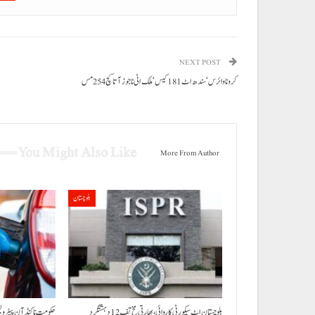
NEXT POST
کرونا وائرس‘سندھ اٹ181 کیس‘ ملک اٹی ناجوڑ آتا کچ 254 مس
You Might Also Like
More From Author
بلوچستان
بلوچستان اٹ سیکورٹی کاروائی، بھارتی مخ تف 12 دہشتگرد