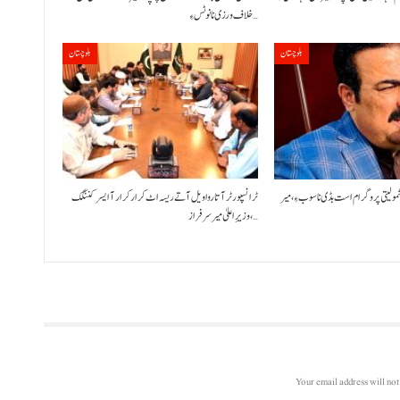
خلاف ورزی نا نوٹس ءِ…
بلوچستان
بلوچستان
شمولیتی پروگرام است بڈی نا سوب ءِ،میر
ٹرانسپورٹر آتا روا ویل آتے ریسہ اٹ کرار کرار آ ایسر کننگک
،وزیرِ اعلیٰ میر سرفراز…
Your email address will not