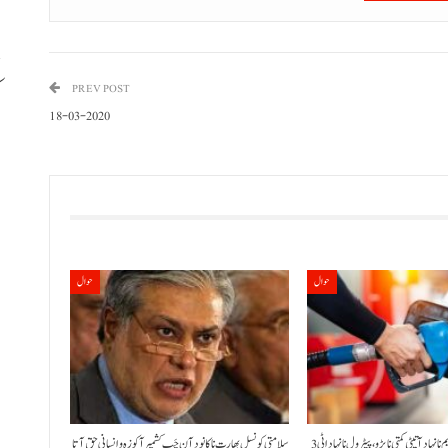
PREV POST
18-03-2020
ب
حوال
حوال
حکومت نا کنڈ آن پیٹرولیم نا نہاد آتیٹی کمتی نا پڑو،پیٹرول نا نہاد اٹی 3
سلامتی کونسل بھارت نا کانود آن چَپ کشمیر آ کوزہ و انسانی حق آتا