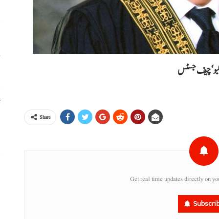
خ
د کبو‘چیف جسٹس
ٹ
Share
،
س
Get real time updates directly on yo
ر
Subscri