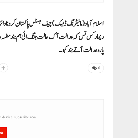
اسلام آباد(مانیٹرنگ ڈیسک) چیف جسٹس پاکستان کرونا وائرس
ریمارکس تس کہ عدالت آک حالت جنگ اٹی ہم بند مفسہ، تینا 
پارہ عدالت آتے بند کبو۔
0
u device, subscribe now.
be