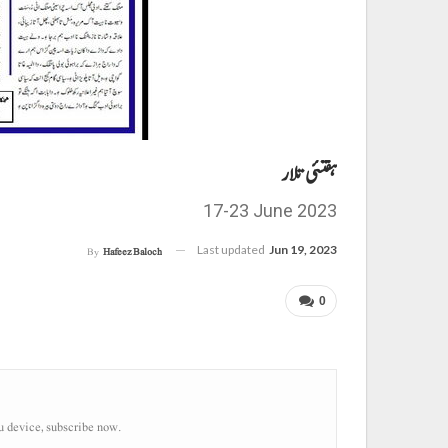
ہفتئی تلار
17-23 June 2023
Last updated
Jun 19, 2023
By
Hafeez Baloch
0
u device, subscribe now.