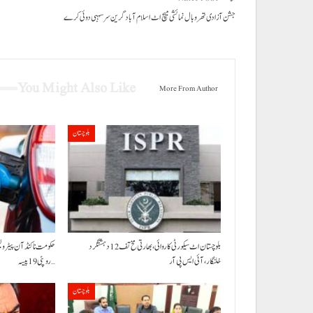
جشن آزادی تھروبال نمائشی میچ اٹ اسلام آباد گرین سرسہبی دوئی کرے
You Might Also Like
More From Author
بلوچستان
بلوچستان اٹ سیکورٹی کاروائی، بھارتی مخ تف 12 دہشتگرد
خلنگار،آئی ایس پی آر
روپئی 19 پیسہ…
بلوچستان