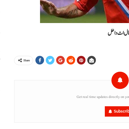
خ
پتال اٹ داخل
ٹ
Share
،
Get real time updates directly on yo
س
ر
Subscri