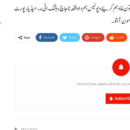
 غاو ہم کرینے و پولیس ہم دا واقعہ نا جاچ ءِ ہلنگ اٹی ءِ۔ میڈیا رپورٹ
مون آ بتو۔
ب
Facebook
Twitter
Google+
ReddIt
Share
Get real time updates directly on yo
Subscri
PREV POST