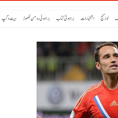
ک
لوز گنج
اشتہارات
براہوئی کتاب
براہوئی رومن لکھوڑ
ہیت و گپ
س
خ
ح
اٹی 