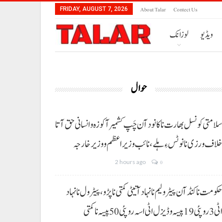
About Talar
Contect Us
FRIDAY, AUGUST 7, 2026
ویڈیو
لوزانک
حوال
لامتی کونسل بھارت نا کانود آن چَپ کشمیر آ کوزہ و انسانی حق آتا
لاف ورزی نا نوٹس ءِ ہلے،نائب وزیراعظم و وزیر خارجہ
2 hours ago
0
کومت نا کنڈ آن پیٹرولیم نا نہاد آتیٹی کمتی نا پڑو،پیٹرول نا نہاد
3 روپئی 19 پیسہ و ڈیزل اٹی اسہ روپئی 50 پیسہ نا کمتی