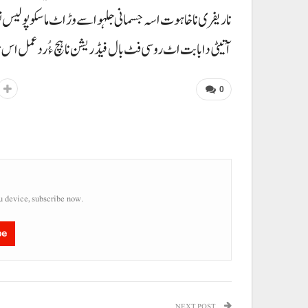
نا ریفری نا خاہوت اسہ جسمانی جلہو اسے وڑ اٹ ماسکو پولیس تون
آتیٹی دا بابت اٹ روسی فٹ بال فیڈریشن نا ہچ ءُُ ردعمل اس 
0
u device, subscribe now.
be
NEXT POST