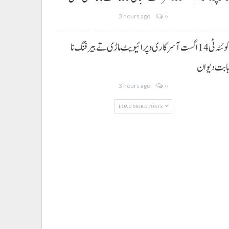
3 hours ago
0
کوئٹہ ٹی 14 اگست آ سرکاری و پرائیویٹ ماڑی تے بیرفنگ نا
ابت دیوان
3 hours ago
0
LOAD MORE POSTS