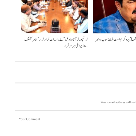
شمولیتی پروگرام است بڈی نا سوب ءِ،میر
ٹرانسپورٹر آتا روا ویل آتے ریسہ اٹ کرار کرار آ ایسر کننگک
،وزیرِ اعلیٰ میر سرفراز…
Your email address will not