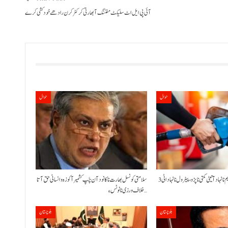
آئی پی ایل اٹ سلیکٹ مفننگ آ بھارتی کرکٹر کرن رادھے خودکشی کرے
حوال
حوال
حکومت نا کنڈ آن پیٹرولیم نا نہاد آتیٹی کمتی نا پڑو،پیٹرول نا نہاد اٹی 3
سلامتی کونسل بھارت نا کانود آن چَپ کشمیر آ کوزہ و انسانی حق آتا
خلاف ورزی نا نوٹس ءِ…
بلوچستان
بلوچستان