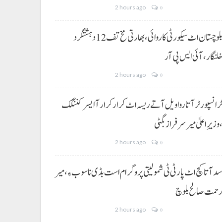
2 hours ago
0
بلوچستان اٹ سیکورٹی کاروائی، بھارتی مخ تف 12 دہشتگرد
لنگار،آئی ایس پی آر
2 hours ago
0
رانسپورٹر آتا روا ویل آتے ریسہ اٹ کرار کرار آ ایسر کننگک
وزیرِ اعلیٰ میر سرفراز بگٹی
2 hours ago
0
د آتا کچ اٹ پارٹی ٹی شمولیتی پروگرام است بڈی نا سوب ءِ،میر
حمت صالح بلوچ
2 hours ago
0