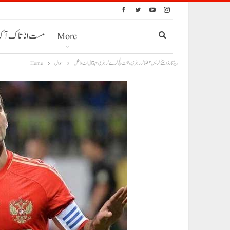
More
مست انا تاک آ
ریڈ کارڈ انتئے کریس؟ فٹبالر ریفری ءِ لغت مُچ کرے‘ ریفری ہسپتال اٹ داخل
حوال
Home