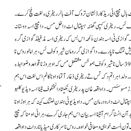
م
ال میچ اٹی ریڈ کارڈ نشان تروک آ فٹ بالر ریفری ءِ لغت مُچ کرے۔
م
وف ئس۔ ریفری کیہی گھنٹہ ہسپتال اٹ داخل مس۔ دا میچ اسہ دوستانہ
۔ گوازی ٹی اسہ ہندن ءُُ لمحہ اس بس کہ ریفری اسہ مڈفیلڈ گوازی گر ءِ
ا
یش تمنگ نا پارے۔ دا گوازی گر رومان شیروکوف ئس، ہرا مالو روس نا
س
قومی فٹ بال ٹیم نا کیپتن ہم مسنے۔ ریڈ کارڈ ملنگ آ او وخت آ 39 سال نا شیروکوف ہموخس مشتعل مس کہ او ہر وڑ نا قواعد و ضوابط ءِ
لک۔ ولدا ہراتم دکہ تس تے ریفری ڈغار آ تما و اونا کاٹم اس لغت اس ہم
مسوسُس۔ دا واقعہ غان پد ریفری نِکیتا دانخنکوف تینا اسہ ویڈیو کلہو
گ
س
ہسپتال اٹ دارو درمان مس۔ دا ویڈیو ٹی ہندن خننگ کینہ کہ ہراوڑ اونا
ن انسٹاگرام آ تینا اسہ بیان اس ہم جاری کرے، ہراٹی او منا کہ میچ
تون اُست خواہی و معافی خواوہ۔ روس نا سرکاری میڈیا نا رداٹ دا واقعہ
ر