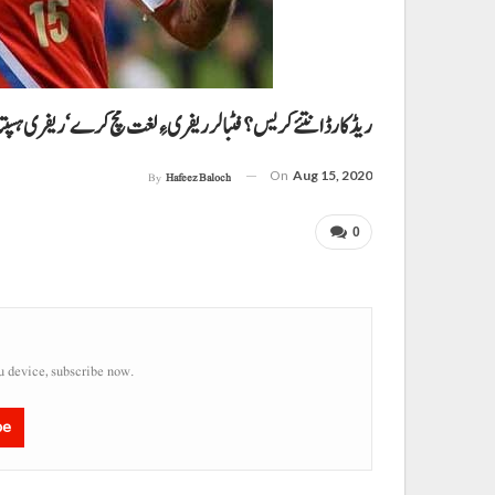
ریڈ کارڈ انتئے کریس؟ فٹبالر ریفری ءِ لغت مُچ کرے‘ ریفری ہس
On
Aug 15, 2020
By
Hafeez Baloch
0
u device, subscribe now.
be