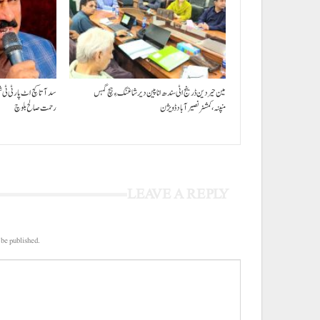
مین حیردین ڈرینج اٹی سندھ انا پین دیر شاغنگ ءِ ہچ گہس
سد آتا کچ اٹ پارٹی ٹی 
منپنہ،کمشنر نصیرآباد ڈویژن
رحمت صالح بلوچ
LEAVE A REPLY
 be published.