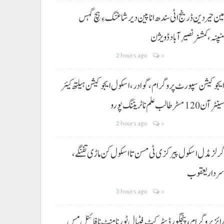
ین حیردین ڈرینج اٹی سندھ انا پین دیر شاغنگ ءِ ہچ گہس
نپنہ،کمشنر نصیرآباد ڈویژن
2 hours ago
0
یجوکیشن سپورٹ پروگرام،گوادر، اسکول ایجوکیشن ہیلتھ کیئر
ینٹر آن 120 مسڑ طالب علم نا ٹریننگ پورو
2 hours ago
0
رلز مڈل اسکول پیرکزی ٹی مسن تا اسکول کن ماڑی تفنگے،
ردار یعقوب
3 hours ago
0
ائز پروگرام، پنجگور ڈسٹرکٹ فٹبال ٹورنامنٹ نا فائنل مس