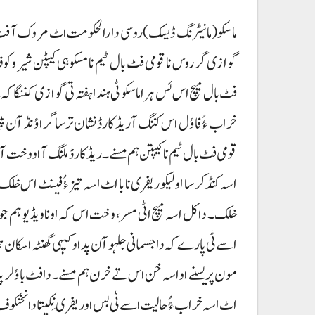
ماسکو (مانیٹرنگ ڈیسک) روسی دارالحکومت اٹ مروک آ فٹ ب
گوازی گر روس نا قومی فٹ بال ٹیم نا مسکوہی کیپٹن شیروک
فٹ بال میچ اس ئس ہرا ماسکو ٹی ہندا ہفتہ تی گوازی کننگاکہ
خراب ءُُ فاؤل اس کننگ آ ریڈ کارڈ نشان ترسا گراؤنڈ آن پ
اسہ کنڈ کرسا اولیکو ریفری نا با اٹ اسہ تیز ءُُ فینٹ اس خ
خلک۔ دا کل اسہ میچ اٹی مسر، وخت اس کہ اونا ویڈیو ہم جوڑ 
اسے ٹی پارے کہ دا جسمانی جلہو آن پد او کیہی گھنٹہ اسکان 
مون پریسنے او اسہ خن اس تے خرن ہم مسنے۔ دافٹ باؤلر پد آ
اٹ اسہ خراب ءُُ حالیت اسے ٹی بس او ریفری نِکیتا دانخنکوف 