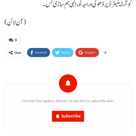
کوآرڈینیٹر نزیر ڈھوکی و راجہ نورالہی ہم ساڑی ئس۔
(آن لائن)
0
Facebook
Twitter
Google+
Share
Get real time updates directly on you device, subscribe now.
Subscribe