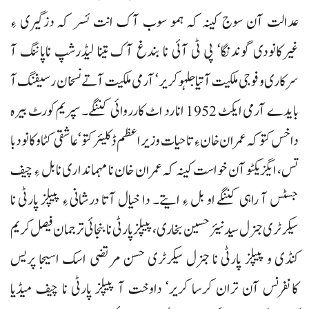
عدالت آن سوج کینہ کہ ہمو سوب آک انت ئسر کہ دزگیری ءِ
غیرکانودی گوندنگا‘ پی ٹی آئی نا بندغ آک تینا لیڈرشپ ناپاننگ آ
سرکاری و فوجی ملکیت آتیا جلہو کریر‘ آرمی ملکیت آتے نسخان رسیفنگ آ
بایدے آرمی ایکٹ 1952 انا رد اٹ کارروائی کننگے۔ سپریم کورٹ بیرہ
داخس کتو کہ عمران خان ءِ تاحیات وزیراعظم ڈکلیئر کتو‘ عاشقی کٹاوکانود با
تس، ایگزیکٹو آن خواست کینہ کہ عمران خان نا مہمانداری نابل ءِ چیف
جسٹس آ راہی کننگے او بل ءِ ایتے۔ دا خیال آتا درشانی ءِ پیپلز پارٹی نا
سیکرٹری جنرل سید نیئر حسین بخاری، پیپلزپارٹی نا بنجائی ترجمان فیصل کریم
کنڈی و پیپلز پارٹی نا جنرل سیکرٹری حسن مرتضی اسک اسیجا پریس
کانفرنس آن تران کرسا کریر‘ داوخت آ پیپلز پارٹی نا چیف میڈیا