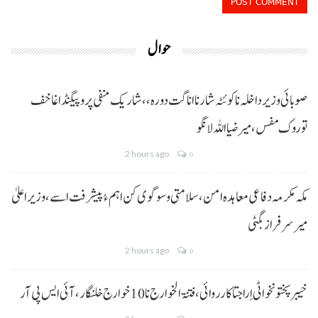
حوال
صوبائی وزیر داخلہ نا کوئٹہ شار نا اناگت دورہ،، شاریک منفی پروپیگنڈا غا خف
توروک مفس، میر ضیا اللہ لانگو
2 hours ago
0
مکہ مکرمہ دفاعی معاہدہ امن، سلامتی و سوگوی کن اہم ءُ پیشرفت اسے،وزیراعلیٰ
میر سرفراز بگٹی
2 hours ago
0
خیبر پختونخوا ٹی اِرا جتا کارروائی، فتنۃ الخوارج نا 10خوارج خلنگار،آئی ایس پی آر