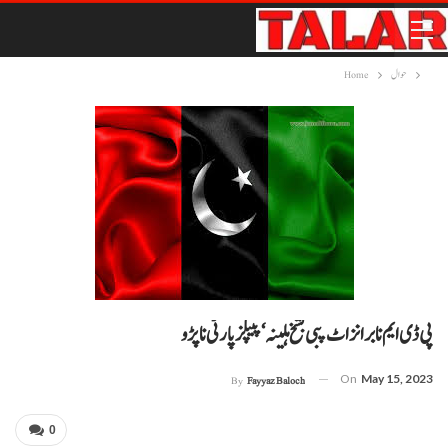
حوال
Home
پی ڈی ایم نا برانز اٹ پبی بشخ ہلینہ‘ پیپلزپارٹی نا پڑو
On
May 15, 2023
By
Fayyaz Baloch
0