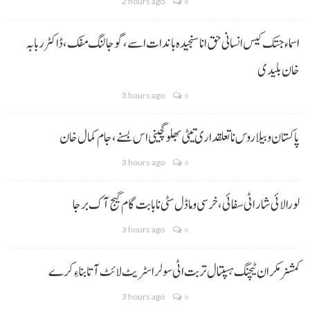
2 hours ago
0
اسماء جتک کیس انسانی حق انا سنجیدہ باندات اسے، گوجالنگ مفک،ڈاکٹر ربابہ
خان بلیدی
3 hours ago
0
پاکستان و بیلاروس نا تعلقداری تیٹی بھلو گچینی اس بسنے، جام کمال خان
3 hours ago
0
لورالائی شار اٹی سفائی، خرسی و ماڈل سٹی نا بابت گام گیج آک برجا
3 hours ago
0
کمشنر مکران ٹیچنگ ہسپتال تربت اٹی سولر اسٹریٹ لائٹ آتا بناءِ کرے
3 hours ago
0