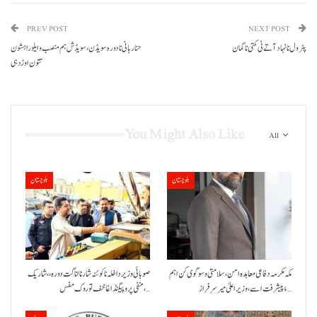
PREV POST
NEXT POST
پٹرول نا نہاد آتے ٹی کمتی نا گمان
حنا ربانی نا دورہ سویڈن، سویڈش ہم منصب و ایلو راہشون
تتون اوڑدہی
You Might Also Like
All
بلوچستان
بلوچستان
مکہ مکرمہ دفاعی معاہدہ امن، سلامتی و سوگوی کن اہم
صوبائی وزیر داخلہ نا کوئٹہ شار نا اناگت دورہ،، شاریک
ءُ پیشرفت اسے،وزیراعلیٰ میر سرفراز…
منفی پروپیگنڈا غا خف توروک مفس،…