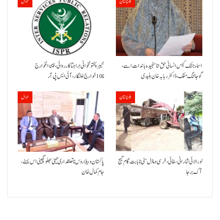
بلوچستان
حوال
اسماء جتک کیس انسانی حق انا سنجیدہ باندات اسے،
خیبر پختونخوا ٹی اِرا جتا کارروائی، فتنۃ الخوارج
گوجالنگ مفک،ڈاکٹر ربابہ خان بلیدی
نا 10خوارج خلنگار،آئی ایس پی آر
بلوچستان
حوال
لورالائی شار اٹی سفائی، خرسی و ماڈل سٹی نا بابت گام گیج
پاکستان و بیلاروس نا تعلقداری تیٹی بھلو گچینی اس بسنے،
آک برجا
جام کمال خان