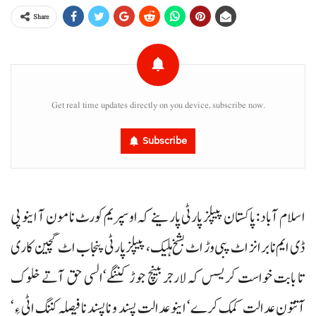
Share
Get real time updates directly on you device, subscribe now.
Subscribe
اسلام آباد : پاکستان پیپلز پارٹی پارینے کہ او سپریم کورٹ نا مون آ اینو پی
ڈی ایم نا برانز اٹ پبی وڑ اٹ بشخ ہلیک، پیپلزپارٹی پنجاب اٹ گچین کاری
تا بابت خواست کریسس کہ لارجر بینچ جوڑ کننگے‘السی حق آتے خلوک
آتتون عدالت کمک کرے‘ اینو عدالت پسند و ناپسند نا فیصلہ کننگ اٹی ءِ‘