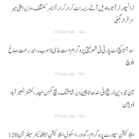
ٹرانسپورٹر آتا روا ویل آتے ریسہ اٹ کرار کرار آ ایسر کننگک ،وزیرِ اعلیٰ میر
سرفراز بگٹی
17 hours ago
0
سد آتا کچ اٹ پارٹی ٹی شمولیتی پروگرام است بڈی نا سوب ءِ،میر رحمت صالح
بلوچ
17 hours ago
0
مین حیردین ڈرینج اٹی سندھ انا پین دیر شاغنگ ءِ ہچ گہس منپنہ،کمشنر نصیرآباد
ڈویژن
17 hours ago
0
ایجوکیشن سپورٹ پروگرام،گوادر، اسکول ایجوکیشن ہیلتھ کیئر سینٹر آن 120