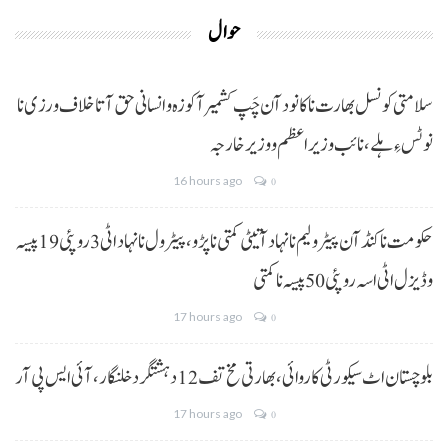
حوال
سلامتی کونسل بھارت نا کانود آن چَپ کشمیر آ کوزہ و انسانی حق آتا خلاف ورزی نا
نوٹس ءِ ہلے،نائب وزیراعظم و وزیر خارجہ
16 hours ago
0
حکومت نا کنڈ آن پیٹرولیم نا نہاد آتیٹی کمتی نا پڑو،پیٹرول نا نہاد اٹی 3 روپئی 19 پیسہ
و ڈیزل اٹی اسہ روپئی 50 پیسہ نا کمتی
17 hours ago
0
بلوچستان اٹ سیکورٹی کاروائی، بھارتی مخ تف 12 دہشتگرد خلنگار،آئی ایس پی آر
17 hours ago
0