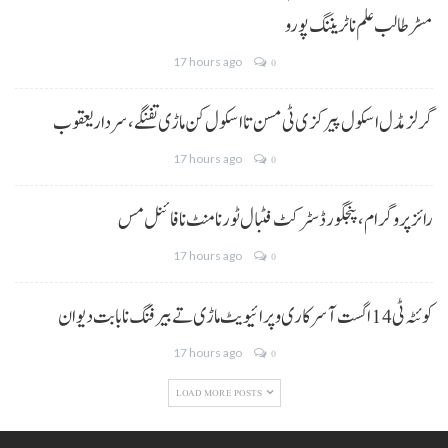
مسڑ طالب علم نا ٹریننگ پورو
17 hours ago
0
گرلز مڈل اسکول پیرکزی ٹی مسن تا اسکول کن ماڑی تفنگے، سردار یعقوب
17 hours ago
0
رائز پروگرام، پنجگور ڈسٹرکٹ فٹبال ٹورنامنٹ نا فائنل مس
17 hours ago
0
کوئٹہ ٹی 14 اگست آ سرکاری و پرائیویٹ ماڑی تے بیرفنگ نا بابت دیوان
17 hours ago
0
LOAD MORE POSTS