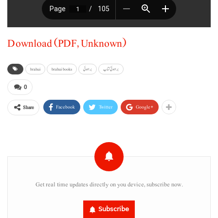
Download (PDF, Unknown)
براہوئی کتاب
براہوئی
brahui books
brahui
0
Facebook
Twitter
Google+
Share
Get real time updates directly on you device, subscribe now.
Subscribe