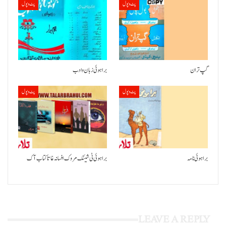
پٹ و پول
پٹ و پول
گپ تران
براہوئی زبان وادب
پٹ و پول
پٹ و پول
براہوئی نامہ
براہوئی ٹی شینک مروک افسانہ غاتا کتاب آک
LEAVE A REPLY