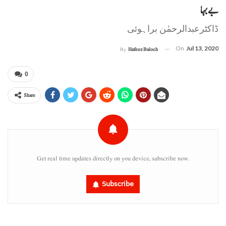
بے بہا
ڈاکٹرعبدالرحمٰن براہوئی
On
Jul 13, 2020
By
Hafeez Baloch
0
Share
Get real time updates directly on you device, subscribe now.
Subscribe