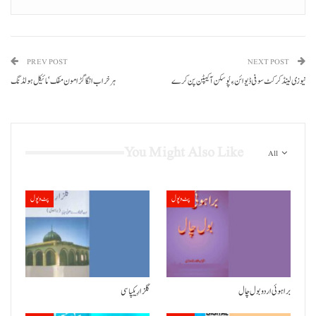
PREV POST
NEXT POST
نیوزی لینڈ کرکٹ سوفی ڈیوائن ءِ پُوسکن آ کیپٹن پن کرے
ہر خراب انگا گڑا مون مفک‘مائیکل ہولڈنگ
You Might Also Like
All
پٹ و پول
پٹ و پول
براہوئی اردو بول چال
گلزارِیکپاسی