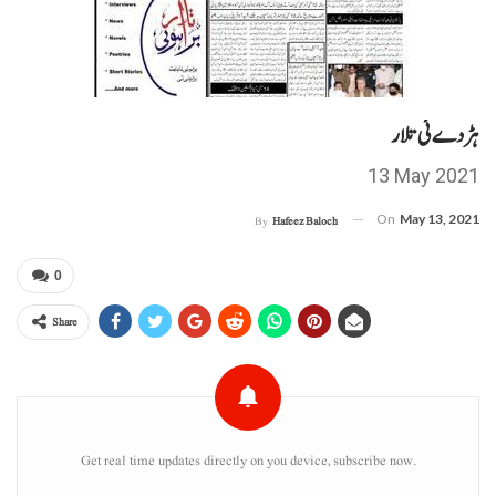
ہڑدے ئی تلار
13 May 2021
On
May 13, 2021
By
Hafeez Baloch
0
Share
Get real time updates directly on you device, subscribe now.