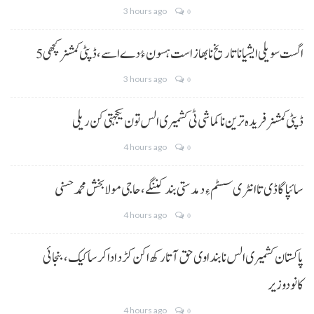
3 hours ago
0
5 اگست سویلی ایشیا نا تاریخ نا بھاز است ہسون ءُ دے اسے،ڈپٹی کمشنر کچھی
3 hours ago
0
ڈپٹی کمشنر فریدہ ترین نا کماشی ٹی کشمیری الس تون یکجہتی کن ریلی
4 hours ago
0
سائپا گاڈی تا انٹری سسٹم ءِ دمدستی بند کننگے، حاجی مولا بخش محمد حسنی
4 hours ago
0
پاکستان کشمیری الس نا بنداوی حق آتا رکھ اکن کڑد ادا کرسا کیک ،بنجائی
کانودوزیر
4 hours ago
0