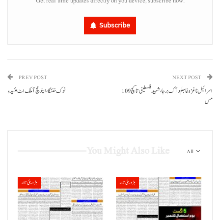
Get real time updates directly on you device, subscribe now.
Subscribe
PREV POST
NEXT POST
اسرائیل نا غزہ غا جلہو آک برجا، شہید فلسطینی تا کچ 109
نوک خننگا، اینو مچ آ ملک اٹ عئید ءِ
مس
You Might Also Like
All
ہڑدیئی تلار
ہڑدیئی تلار