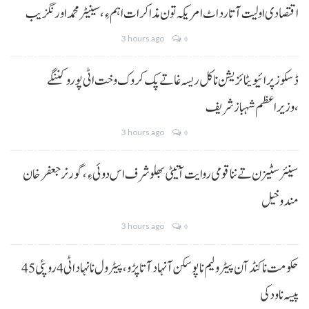
اقتصادی اولیت آتا رد اٹ امریکہ تون مذاکرات اہم ءِ،سینیٹر محمد اورنگزیب
3 hours ago
0
ڈسکوز پرائیویٹائزیشن نا کل ریسہ غاتے پک کروک وخت اٹی پورو کننگے
،وزیراعظم شہباز شریف
3 hours ago
0
سینئر سٹیزن تے ننا قومی روایت آتیٹی بھلو شرف اس دوئی ءِ،گورنر جعفرخان
مندوخیل
3 hours ago
0
حکومت نا کنڈ آن پیٹرولیم نا پوسکن آ نہاد آتا پڑو،پیٹرول نا نہاد اٹی 4 روپئی 45
پیسہ نا ودکی