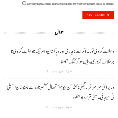
Save my name, email, and website in this browser for the next time I comment.
حوال
دہشت گردی تور مذاکرات نا چارمی دور،پاکستان و امریکہ نا دہشت گردی نا
برخلاف کمکاری ءِ پین سوگو کننگ آ امنا
3 hours ago
0
وزیراعلیٰ میر سرفراز بگٹی نا کنڈ آن،یومِ استحصالِ کشمیر نا رد اٹ بلوچستان اسمبلی
ٹی اسیجائی مذمتی قرارداد منظور
3 hours ago
0