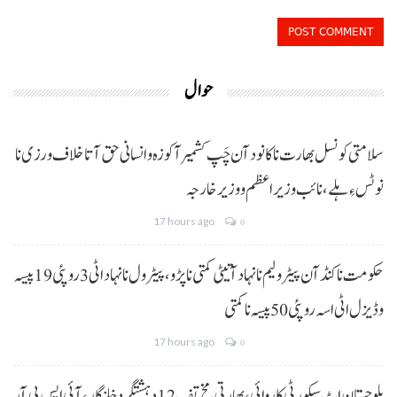
حوال
سلامتی کونسل بھارت نا کانود آن چَپ کشمیر آ کوزہ و انسانی حق آتا خلاف ورزی نا
نوٹس ءِ ہلے،نائب وزیراعظم و وزیر خارجہ
17 hours ago
0
حکومت نا کنڈ آن پیٹرولیم نا نہاد آتیٹی کمتی نا پڑو،پیٹرول نا نہاد اٹی 3 روپئی 19 پیسہ
و ڈیزل اٹی اسہ روپئی 50 پیسہ نا کمتی
17 hours ago
0
بلوچستان اٹ سیکورٹی کاروائی، بھارتی مخ تف 12 دہشتگرد خلنگار،آئی ایس پی آر