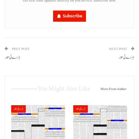
Get real time updates directly on you device, subscribe now.
Subscribe
PREV POST
NEXT POST
ہڑدے ئی تلار
ہڑدے ئی تلار
You Might Also Like
More From Author
ہڑدیئی تلار
ہڑدیئی تلار