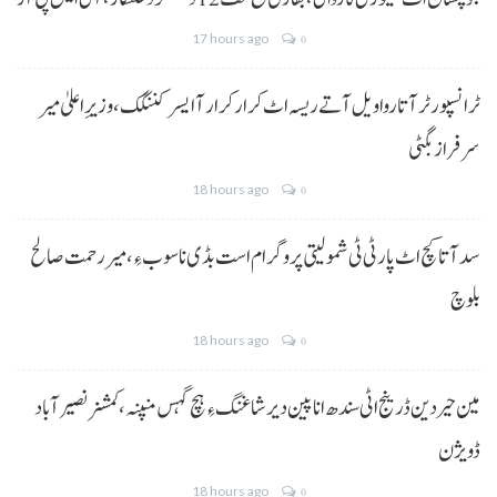
17 hours ago
0
ٹرانسپورٹر آتا روا ویل آتے ریسہ اٹ کرار کرار آ ایسر کننگک ،وزیرِ اعلیٰ میر
سرفراز بگٹی
18 hours ago
0
سد آتا کچ اٹ پارٹی ٹی شمولیتی پروگرام است بڈی نا سوب ءِ،میر رحمت صالح
بلوچ
18 hours ago
0
مین حیردین ڈرینج اٹی سندھ انا پین دیر شاغنگ ءِ ہچ گہس منپنہ،کمشنر نصیرآباد
ڈویژن
18 hours ago
0