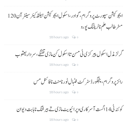
ایجوکیشن سپورٹ پروگرام،گوادر، اسکول ایجوکیشن ہیلتھ کیئر سینٹر آن 120
مسڑ طالب علم نا ٹریننگ پورو
18 hours ago
0
گرلز مڈل اسکول پیرکزی ٹی مسن تا اسکول کن ماڑی تفنگے، سردار یعقوب
18 hours ago
0
رائز پروگرام، پنجگور ڈسٹرکٹ فٹبال ٹورنامنٹ نا فائنل مس
18 hours ago
0
کوئٹہ ٹی 14 اگست آ سرکاری و پرائیویٹ ماڑی تے بیرفنگ نا بابت دیوان
18 hours ago
0