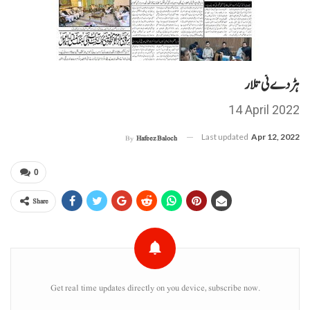
ہڑدے ئی تلار
14 April 2022
Last updated
Apr 12, 2022
By
Hafeez Baloch
0
Share
Get real time updates directly on you device, subscribe now.