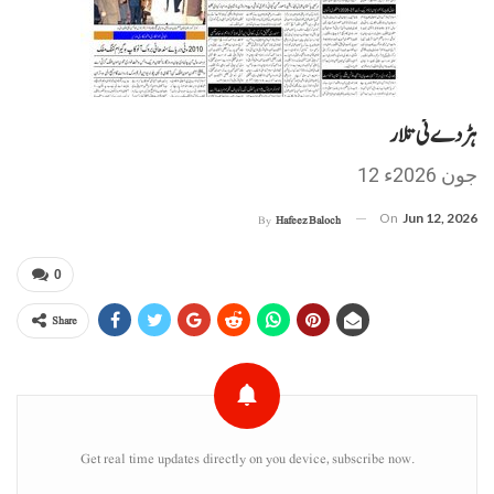
ہڑدے ئی تلار
12 جون 2026ء
On
Jun 12, 2026
By
Hafeez Baloch
0
Share
Get real time updates directly on you device, subscribe now.