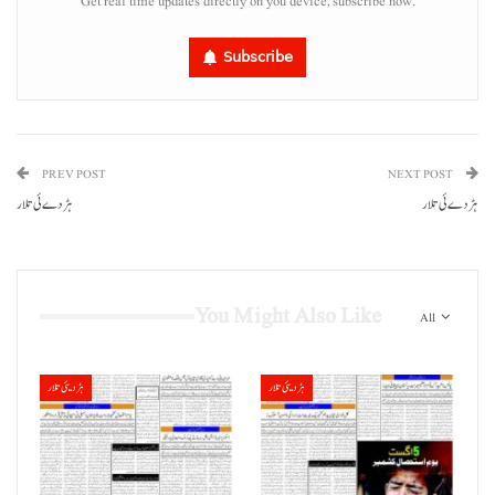
Get real time updates directly on you device, subscribe now.
Subscribe
PREV POST
NEXT POST
ہڑدے ئی تلار
ہڑدے ئی تلار
You Might Also Like
All
ہڑدیئی تلار
ہڑدیئی تلار