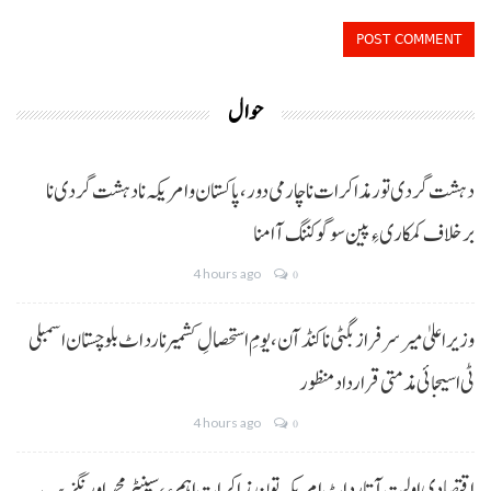
حوال
دہشت گردی تور مذاکرات نا چارمی دور،پاکستان و امریکہ نا دہشت گردی نا
برخلاف کمکاری ءِ پین سوگو کننگ آ امنا
4 hours ago
0
وزیراعلیٰ میر سرفراز بگٹی نا کنڈ آن،یومِ استحصالِ کشمیر نا رد اٹ بلوچستان اسمبلی
ٹی اسیجائی مذمتی قرارداد منظور
4 hours ago
0
اقتصادی اولیت آتا رد اٹ امریکہ تون مذاکرات اہم ءِ،سینیٹر محمد اورنگزیب