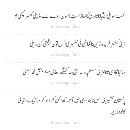
5 اگست سویلی ایشیا نا تاریخ نا بھاز است ہسون ءُ دے اسے،ڈپٹی کمشنر کچھی
5 hours ago
0
ڈپٹی کمشنر فریدہ ترین نا کماشی ٹی کشمیری الس تون یکجہتی کن ریلی
6 hours ago
0
سائپا گاڈی تا انٹری سسٹم ءِ دمدستی بند کننگے، حاجی مولا بخش محمد حسنی
6 hours ago
0
پاکستان کشمیری الس نا بنداوی حق آتا رکھ اکن کڑد ادا کرسا کیک ،بنجائی
کانودوزیر
6 hours ago
0