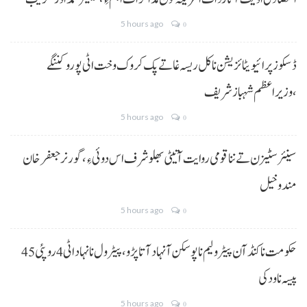
5 hours ago
0
ڈسکوز پرائیویٹائزیشن نا کل ریسہ غاتے پک کروک وخت اٹی پورو کننگے
،وزیراعظم شہباز شریف
5 hours ago
0
سینئر سٹیزن تے ننا قومی روایت آتیٹی بھلو شرف اس دوئی ءِ،گورنر جعفرخان
مندوخیل
5 hours ago
0
حکومت نا کنڈ آن پیٹرولیم نا پوسکن آ نہاد آتا پڑو،پیٹرول نا نہاد اٹی 4 روپئی 45
پیسہ نا ودکی
5 hours ago
0