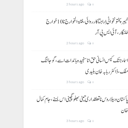
2 hours ago
0
خیبر پختونخوا ٹی اِرا جتا کارروائی، فتنۃ الخوارج نا 10خوارج
لنگار،آئی ایس پی آر
2 hours ago
0
سماء جتک کیس انسانی حق انا سنجیدہ باندات اسے، گوجالنگ
فک،ڈاکٹر ربابہ خان بلیدی
3 hours ago
0
اکستان و بیلاروس نا تعلقداری تیٹی بھلو گچینی اس بسنے، جام کمال
ان
3 hours ago
0