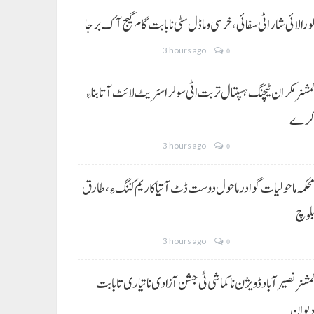
ورالائی شار اٹی سفائی، خرسی و ماڈل سٹی نا بابت گام گیج آک برجا
3 hours ago
0
مشنر مکران ٹیچنگ ہسپتال تربت اٹی سولر اسٹریٹ لائٹ آتا بناءِ
رے
3 hours ago
0
حکمہ ماحولیات گوادر ماحول دوست ڈٹ آتیا کاریم کننگ ءِ، طارق
لوچ
3 hours ago
0
مشنر نصیر آباد ڈویژن نا کماشی ٹی جشن آزادی نا تیاری تا بابت
یوان