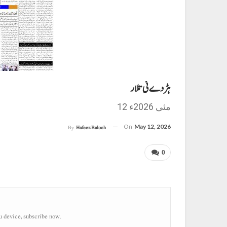
ہڑدے ئی تلار
12 مئی 2026ء
On
May 12, 2026
By
Hafeez Baloch
0
u device, subscribe now.