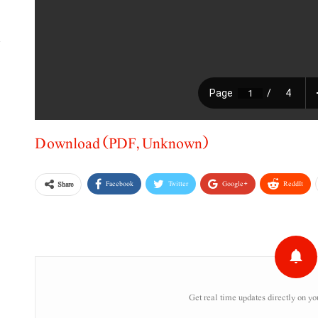
ا
Download (PDF, Unknown)
Facebook
Twitter
Google+
ReddIt
Share
Get real time updates directly on yo