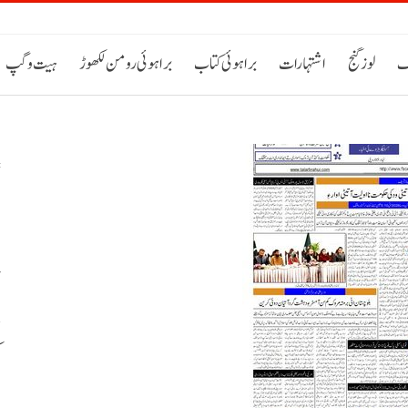
ک
لوز گنج
اشتہارات
براہوئی کتاب
براہوئی رومن لکھوڑ
ہیت و گپ
ص
پ
م
ا