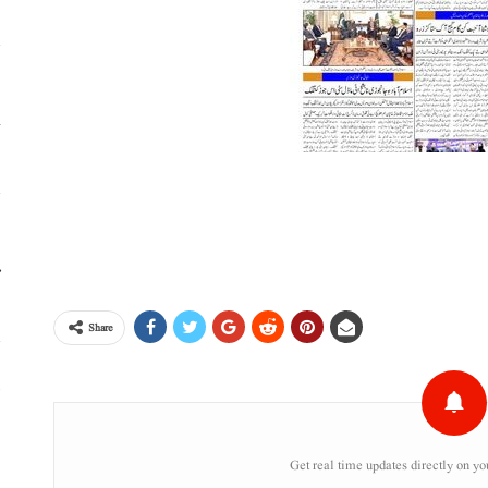
خ
ا
م
Share
پ
خ
Get real time updates directly on yo