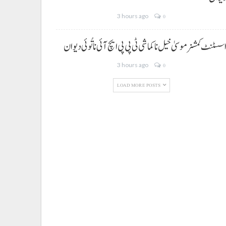
3 hours ago
0
سسٹنٹ کمشنر موسیٰ خیل نا کماشی ٹی پی پی ایچ آئی نا تُوئی دیوان
3 hours ago
0
LOAD MORE POSTS