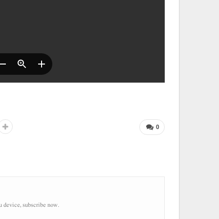
0
u device, subscribe now.