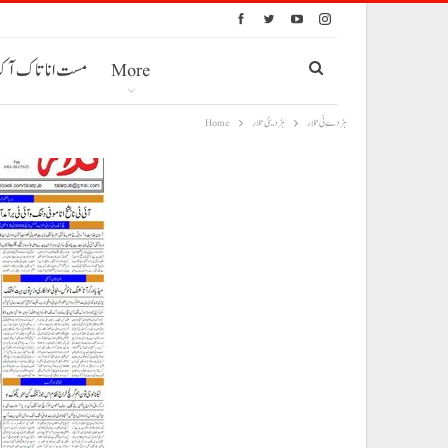
More
مست انا تاک آ
ہڑدے ئی تلار
ہڑدیئی تلار
Home