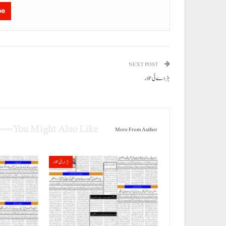
be
NEXT POST
ہڑدے ئی تلار
You Might Also Like
More From Author
ہڑدیئی تلار