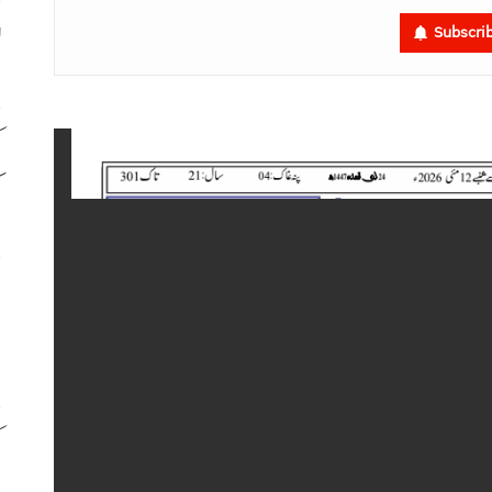
ل
Subscri
ک
ک
م
ب
ک
د