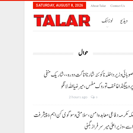
About Talar
Contect Us
SATURDAY, AUGUST 8, 2026
ویڈیو
لوزانک
حوال
وبائی وزیر داخلہ نا کوئٹہ شار نا اناگت دورہ،، شاریک منفی
روپیگنڈا غا خف توروک مفس، میر ضیا اللہ لانگو
2 hours ago
0
کہ مکرمہ دفاعی معاہدہ امن، سلامتی و سوگوی کن اہم ءُ پیشرفت
سے،وزیراعلیٰ میر سرفراز بگٹی