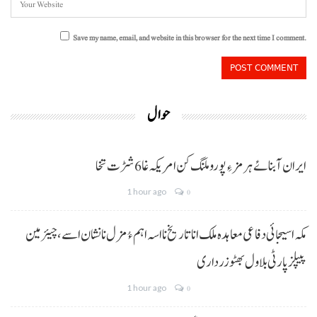
Save my name, email, and website in this browser for the next time I comment.
حوال
ایران آبنائے ہرمز ءِ پورو ملنگ کن امریکہ غا 6 شڑت تخا
1 hour ago
0
مکہ اسیجائی دفاعی معاہدہ ملک انا تاریخ نا اسہ اہم ءُ مزل نا نشان اسے، چیئرمین
پیپلز پارٹی بلاول بھٹو زرداری
1 hour ago
0