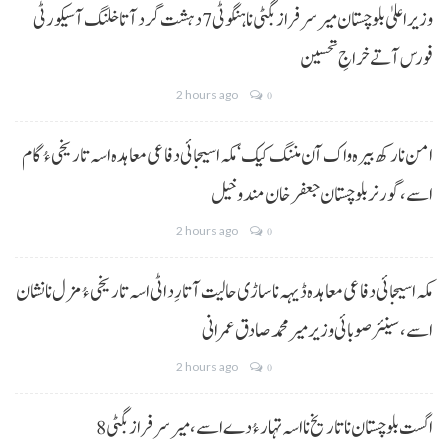
وزیراعلیٰ بلوچستان میر سرفراز بگٹی نا ہنگو ٹی 7 دہشت گرد آتا خلنگ آ سیکورٹی
فورس آتے خراجِ تحسین
2 hours ago
0
امن نا رکھ بیرہ واک آن مننگ کیک‘ مکہ اسیجائی دفاعی معاہدہ اسہ تاریخی ءُ گام
اسے،گورنر بلوچستان جعفر خان مندوخیل
2 hours ago
0
مکہ اسیجائی دفاعی معاہدہ ڈیہہ نا ساڑی حالیت آتا رِد اٹی اسہ تاریخی ءُ مزل نا نشان
اسے،سینئر صوبائی وزیر میر محمد صادق عمرانی
2 hours ago
0
8 اگست بلوچستان نا تاریخ نا اسہ تہار ءُ دے اسے، میرسرفراز بگٹی