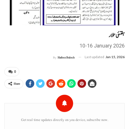
ہفتئی تلار
10-16 January 2026
Last updated
Jan 15, 2026
By
Hafeez Baloch
0
Share
Get real time updates directly on you device, subscribe now.