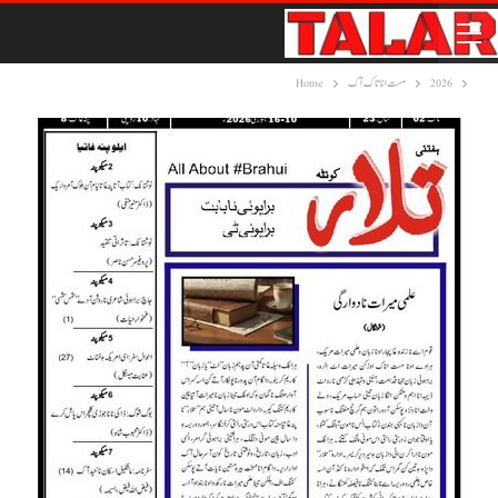
2026
مست انا تاک آک
Home