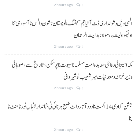
2 hours ago
0
السی ویل و شونداری ڈٹ آتیا جم سجفنگ بلوچستان نا شون و الس نا آسودہی ننا
اولیکو اولیت ءِ،مولانا ہدایت الرحمان
2 hours ago
0
مکہ اسیجائی دفاعی معاہدہ امتِ مسلمہ نا سیوت نا پوسکن ءُ تاریخ اسے، صوبائی
وزیر خزانہ و معدنیات میر شعیب نوشیروانی
2 hours ago
0
جشنِ آزادی 14 اگست نا دود آتا رد اٹ ضلع ہرنائی ٹی شاندار فٹبال ٹورنامنٹ نا
بنا
2 hours ago
0