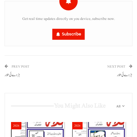
Get real time updates directly on you device, subscribe now.
Subscribe
PREV POST
NEXT POST
ہڑدے ئی تلار
ہڑدے ئی تلار
You Might Also Like
All
2026
2026