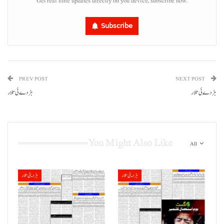
Get real time updates directly on you device, subscribe now.
Subscribe
PREV POST
NEXT POST
ہڑدے ئی تلار
ہڑدے ئی تلار
You Might Also Like
All
ہڑدیئی تلار
ہڑدیئی تلار