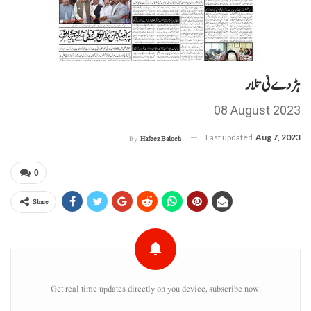
ہڑدے ئی تلار
08 August 2023
Last updated
Aug 7, 2023
By
Hafeez Baloch
0
Share
Get real time updates directly on you device, subscribe now.