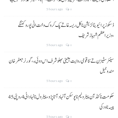
5 hours ago
0
ڈسکوز پرائیویٹائزیشن نا کل ریسہ غاتے پک کروک وخت اٹی پورو کننگے
،وزیراعظم شہباز شریف
5 hours ago
0
سینئر سٹیزن تے ننا قومی روایت آتیٹی بھلو شرف اس دوئی ءِ،گورنر جعفرخان
مندوخیل
5 hours ago
0
حکومت نا کنڈ آن پیٹرولیم نا پوسکن آ نہاد آتا پڑو،پیٹرول نا نہاد اٹی 4 روپئی 45
پیسہ نا ودکی
5 hours ago
0