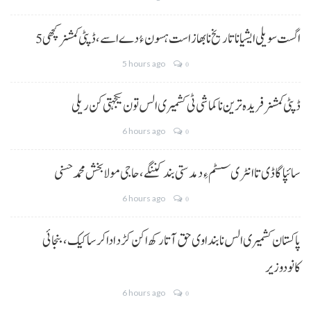
5 اگست سویلی ایشیا نا تاریخ نا بھاز است ہسون ءُ دے اسے،ڈپٹی کمشنر کچھی
5 hours ago
0
ڈپٹی کمشنر فریدہ ترین نا کماشی ٹی کشمیری الس تون یکجہتی کن ریلی
6 hours ago
0
سائپا گاڈی تا انٹری سسٹم ءِ دمدستی بند کننگے، حاجی مولا بخش محمد حسنی
6 hours ago
0
پاکستان کشمیری الس نا بنداوی حق آتا رکھ اکن کڑد ادا کرسا کیک ،بنجائی
کانودوزیر
6 hours ago
0