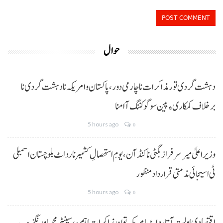
حوال
دہشت گردی تور مذاکرات نا چارمی دور،پاکستان و امریکہ نا دہشت گردی نا
برخلاف کمکاری ءِ پین سوگو کننگ آ امنا
5 hours ago
0
وزیراعلیٰ میر سرفراز بگٹی نا کنڈ آن،یومِ استحصالِ کشمیر نا رد اٹ بلوچستان اسمبلی
ٹی اسیجائی مذمتی قرارداد منظور
5 hours ago
0
اقتصادی اولیت آتا رد اٹ امریکہ تون مذاکرات اہم ءِ،سینیٹر محمد اورنگزیب