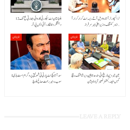
ٹرانسپورٹر آتا روا ویل آتے ریسہ اٹ کرار کرار آ
بلوچستان اٹ سیکورٹی کاروائی، بھارتی مخ تف 12
ایسر کننگک ،وزیرِ اعلیٰ میر سرفراز…
دہشتگرد خلنگار،آئی ایس پی آر
بلوچستان
بلوچستان
مین حیردین ڈرینج اٹی سندھ انا پین دیر شاغنگ ءِ ہچ
سد آتا کچ اٹ پارٹی ٹی شمولیتی پروگرام است بڈی نا
گہس منپنہ،کمشنر نصیرآباد ڈویژن
سوب ءِ،میر رحمت صالح بلوچ
LEAVE A REPLY