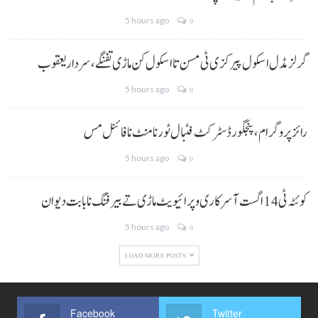
5 hours ago
0
گرلز مڈل اسکول پیرکزی ٹی مسن تا اسکول کن ماڑی تفنگے، سردار یعقوب
5 hours ago
0
رائز پروگرام، پنجگور ڈسٹرکٹ فٹبال ٹورنامنٹ نا فائنل مس
5 hours ago
0
کوئٹہ ٹی 14 اگست آ سرکاری و پرائیویٹ ماڑی تے بیرفنگ نا بابت دیوان
5 hours ago
0
LOAD MORE POSTS
Facebook
Twitter