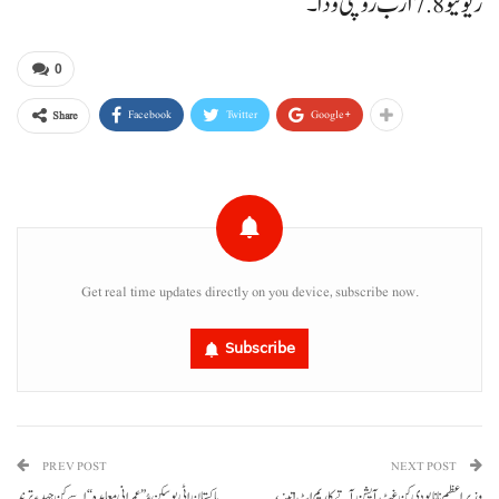
ریونیو 7.8 ارب روپئی ودا۔
0
Facebook
Twitter
Google+
Share
Get real time updates directly on you device, subscribe now.
Subscribe
PREV POST
NEXT POST
وزیراعظم نا نابودی کن غٹ آپشن آتے کاریم اٹ اتینہ،
پاکستان اٹی پوسکن ءُ ”عمرانی معاہدہ“ اسے کن جہد ءِ ترند