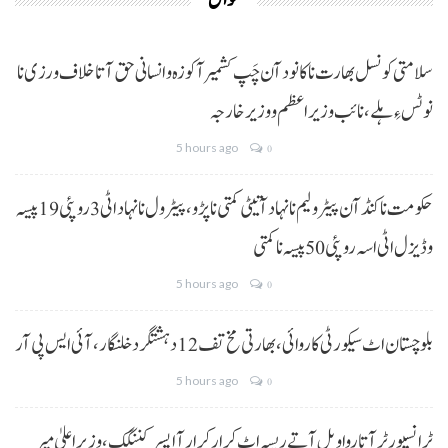
حوال
سلامتی کونسل بھارت نا کانود آن چَپ کشمیر آ کوزہ و انسانی حق آتا خلاف ورزی نا
نوٹس ءِ ہلے،نائب وزیراعظم و وزیر خارجہ
5 hours ago
0
حکومت نا کنڈ آن پیٹرولیم نا نہاد آتیٹی کمتی نا پڑو،پیٹرول نا نہاد اٹی 3 روپئی 19 پیسہ
و ڈیزل اٹی اسہ روپئی 50 پیسہ نا کمتی
5 hours ago
0
بلوچستان اٹ سیکورٹی کاروائی، بھارتی مخ تف 12 دہشتگرد خلنگار،آئی ایس پی آر
5 hours ago
0
ٹرانسپورٹر آتا روا ویل آتے ریسہ اٹ کرار کرار آ ایسر کننگک ،وزیرِ اعلیٰ میر