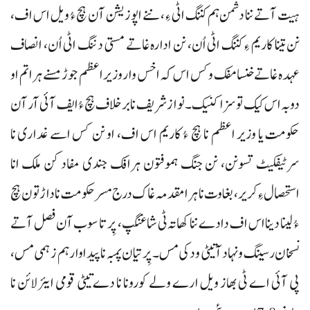
ہیت آتے ننا دشمن ہم کننگ اٹی ءِ، ننے اپوزیشن آن ہچ ءُ ویل اس اف،
نن تینا کاریم ءِ کننگ اٹی اُن، نن ادارہ غاتے مستی دننگ اٹی اُن، انصاف
عہدہ غاتے خنسا مفک و کس اس کہ اخس وار وزیراعظم جوڑ مسنے ہراتم او
دوبہ اس کیک تو سزا کنیک۔ نواز شریف نا برخلاف ہچ ءُ ایف آئی آر آن
حکومت یا وزیر اعظم نا ہچ ءُ کاریم اس اف، او نن کس اسے غداری نا
سرٹیفکیٹ تسونن، نن جنگ ہموفتون ہرافک جندی مفاد کن ملک انا
استحصال ءِ کریر، بغاوت نا ہرا مقدمہ غاک درج مسر حکومت نا داڑتون ہچ
ءُ لینا دینا اس اف دادے ننا کھاتہ ٹی شاغنگپ، پِر تا سوب آن فصل آتے
نسخان رسینگ و نہاد آتیٹی ودکی مس۔ پِر تیان پمبہ نا پیداوار ہم زہمی مس،
پی آئی اے ٹی بھاز ویل ارے ولے کورونا نا دے تیٹی قومی ایئر لائن نا