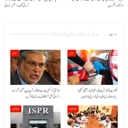
مریم اورنگزیب
کروئی تمک، اسلم رئیسانی
You Might Also Like
All
حوال
حوال
حکومت نا کنڈ آن پیٹرولیم نا نہاد آتیٹی کمتی نا
سلامتی کونسل بھارت نا کانود آن چَپ کشمیر آ کوزہ و
پڑو،پیٹرول نا نہاد اٹی 3 روپئی 19 پیسہ…
انسانی حق آتا خلاف ورزی نا نوٹس ءِ…
بلوچستان
بلوچستان