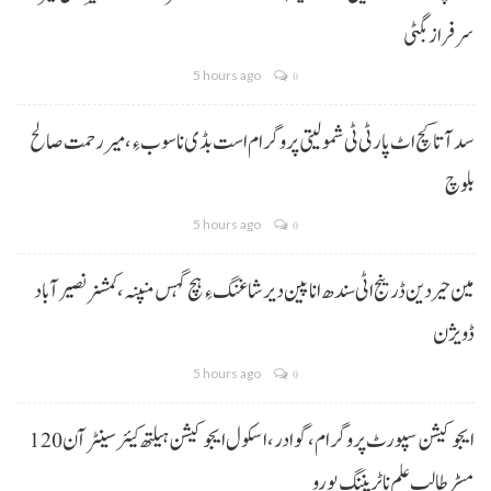
سرفراز بگٹی
5 hours ago
0
سد آتا کچ اٹ پارٹی ٹی شمولیتی پروگرام است بڈی نا سوب ءِ،میر رحمت صالح
بلوچ
5 hours ago
0
مین حیردین ڈرینج اٹی سندھ انا پین دیر شاغنگ ءِ ہچ گہس منپنہ،کمشنر نصیرآباد
ڈویژن
5 hours ago
0
ایجوکیشن سپورٹ پروگرام،گوادر، اسکول ایجوکیشن ہیلتھ کیئر سینٹر آن 120
مسڑ طالب علم نا ٹریننگ پورو