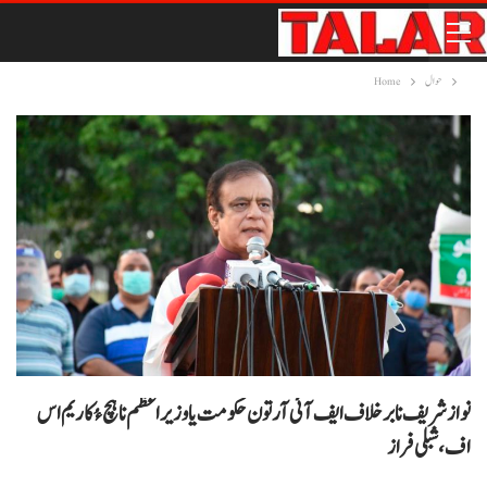
حوال
Home
نواز شریف نا برخلاف ایف آئی آر تون حکومت یا وزیر اعظم نا ہچ ءُ کاریم اس
اف، شبلی فراز