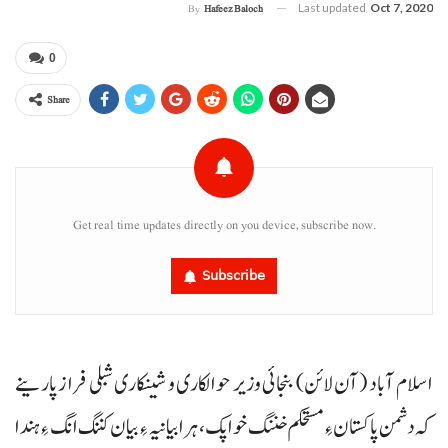
Last updated
Oct 7, 2020
By
Hafeez Baloch
0
Share
Get real time updates directly on you device, subscribe now.
Subscribe
اسلام آباد (آن لائن) بنجائی وزیر حوالکاری و شینکاری شبلی فراز پارینے
کہ دشمن پاکستان ءِ مستحکم خننگ خواپک، ہرا بیانیہ ءِ بیان کننگ انگ ءِ ہندا