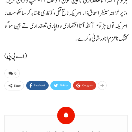
ہڑتوم آ کنڈآتا تعلقداری تا پین مون آ دننگ آ ہم گپ وتران کریر۔
وزیرخزانہ سینیٹر اسحاق ڈار امریکہ نا مخ تفی و کمکاری نا ستاءِ کرسا حکومت نا
امریکہ تون ہڑتوم آ کنڈآتا اقتصادی و واپاری تعلقداری تے پین سوگو
کننگ نا عزم انا درشانی ءِ کرے۔
(اے پی پی)
0
Facebook
Twitter
Google+
Share