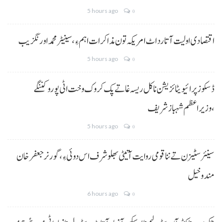
5 hours ago
0
اقتصادی اولیت آتا رد اٹ امریکہ تون مذاکرات اہم ءِ،سینیٹر محمد اورنگزیب
5 hours ago
0
ڈسکوز پرائیویٹائزیشن نا کل ریسہ غاتے پک کروک وخت اٹی پورو کننگے
،وزیراعظم شہباز شریف
5 hours ago
0
سینئر سٹیزن تے ننا قومی روایت آتیٹی بھلو شرف اس دوئی ءِ،گورنر جعفرخان
مندوخیل
6 hours ago
0