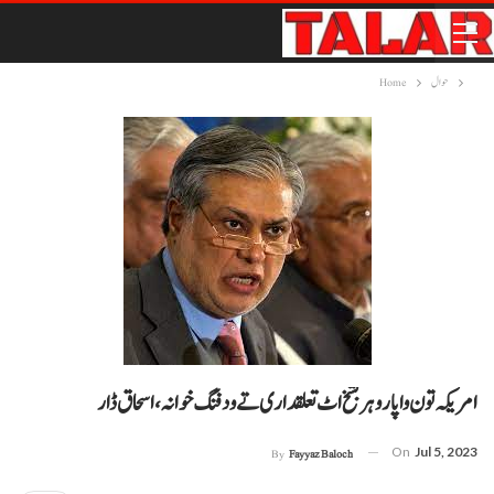
حوال
Home
امریکہ تون واپار و ہر بشخ اٹ تعلقداری تے ودفنگ خوانہ، اسحاق ڈار
On
Jul 5, 2023
By
Fayyaz Baloch