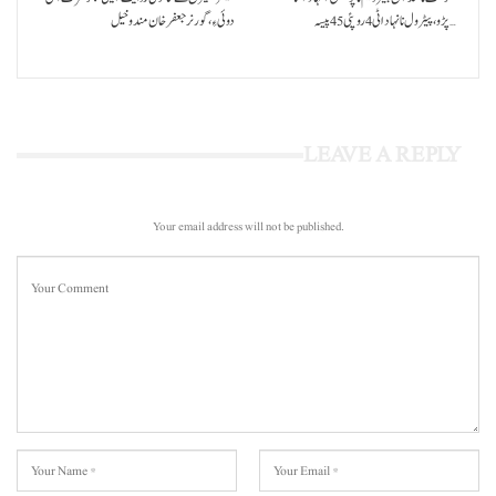
پڑو،پیٹرول نا نہاد اٹی 4 روپئی 45 پیسہ…
دوئی ءِ،گورنر جعفرخان مندوخیل
LEAVE A REPLY
Your email address will not be published.