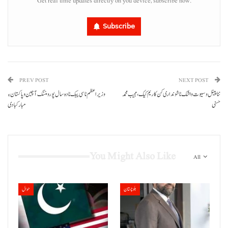
Get real time updates directly on you device, subscribe now.
Subscribe
PREV POST
NEXT POST
ننا پینل و سیوت واشک نا شونداری کن کاریم کیک، مجیب محمد
وزیراعظم نا سی پیک نا دہ سال پورو مننگ آ چین و پاکستان ءِ
حسنی
مبارکبادی
You Might Also Like
All
بلوچستان
حوال