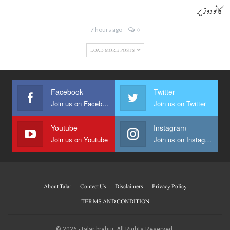
کانودوزیر
7 hours ago
0
LOAD MORE POSTS
Facebook
Twitter
Join us on Facebook
Join us on Twitter
Youtube
Instagram
Join us on Youtube
Join us on Instagram
About Talar
Contect Us
Disclaimers
Privacy Policy
TERMS AND CONDITION
© 2026 - talar brahui. All Rights Reserved.