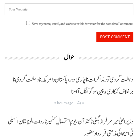
Save my name, email, and website in this browser for the next time I comment.
حوال
دہشت گردی تور مذاکرات نا چارمی دور،پاکستان و امریکہ نا دہشت گردی نا
برخلاف کمکاری ءِ پین سوگو کننگ آ امنا
5 hours ago
0
وزیراعلیٰ میر سرفراز بگٹی نا کنڈ آن،یومِ استحصالِ کشمیر نا رد اٹ بلوچستان اسمبلی
ٹی اسیجائی مذمتی قرارداد منظور