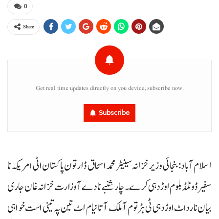
0
Share
Get real time updates directly on you device, subscribe now.
Subscribe
اسلام آباد: بنجائی وزیرخزانہ سینیٹر محمد اسحاق ڈار تون پاکستان اٹی امریکہ نا
سفیر ڈونلڈ بلوم اوڑدہی کرے۔ چارشنبے نادے آ وزارت خزانہ غان جاری
بیان نا رداٹ اوڑدہی ٹی ہڑتوم آ ملک آتا نیام اٹ تین پہ تینی است خواہی