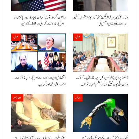
وزیراعلیٰ میر سرفراز بگٹی نا کنڈ آن،یومِ استحصالِ کشمیر
دہشت گردی تور مذاکرات نا چارمی دور،پاکستان و
نا رد اٹ بلوچستان اسمبلی ٹی…
امریکہ نا دہشت گردی نا برخلاف کمکاری ءِ…
حوال
حوال
ڈسکوز پرائیویٹائزیشن نا کل ریسہ غاتے پک کروک
اقتصادی اولیت آتا رد اٹ امریکہ تون مذاکرات
وخت اٹی پورو کننگے ،وزیراعظم شہباز شریف
اہم ءِ،سینیٹر محمد اورنگزیب
حوال
بلوچستان
حکومت نا کنڈ آن پیٹرولیم نا پوسکن آ نہاد آتا
سینئر سٹیزن تے ننا قومی روایت آتیٹی بھلو شرف اس