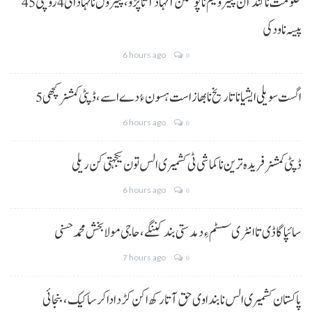
حکومت نا کنڈ آن پیٹرولیم نا پوسکن آ نہاد آتا پڑو،پیٹرول نا نہاد اٹی 4 روپئی 45
پیسہ نا ودکی
6 hours ago
0
5 اگست سویلی ایشیا نا تاریخ نا بھاز است ہسون ءُ دے اسے،ڈپٹی کمشنر کچھی
6 hours ago
0
ڈپٹی کمشنر فریدہ ترین نا کماشی ٹی کشمیری الس تون یکجہتی کن ریلی
6 hours ago
0
سائپا گاڈی تا انٹری سسٹم ءِ دمدستی بند کننگے، حاجی مولا بخش محمد حسنی
7 hours ago
0
پاکستان کشمیری الس نا بنداوی حق آتا رکھ اکن کڑد ادا کرسا کیک ،بنجائی