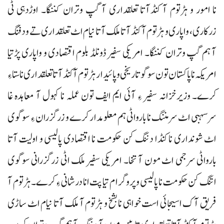
نا امور و ہڑتوم آ کنڈآتا تعلقداری آ گپ وتران کننگا۔ اوڑدہی ٹی
زرکاری، واپاری و ہڑتوم آ کنڈآتا ملک آتا نیام اٹ تعلقداری تے ودفنگ
آ ہم گپ وتران کننگا۔ امریکی سفیر ڈونلڈ بلوم اقتصادی و واپاری پڑتیا
امریکہ نا پاکستان تون سوگو تاریخی و پائیدار ہڑتوم آ کنڈآتا تعلقداری نا ستاءِ
کرے۔ وزیرخزانہ سفیر ءِ آئی ایم ایف تون عملہ نا کہول آ معاہدہ غا
سرسہبی اٹ سرمننگ نا بارواٹی ہم معلومدار کرے و زرگزران ءِ سوگوی
اٹ شونداری نا کنڈا دننگ کن حکومت نا اقتصادی پالیسی و اولیت آتا
بارواٹی سرجمی اٹ مون آ تخا۔ امریکی سفیر ملک اٹی زرگزرانی سوگوی
اتنگ کن حکومت نا پالیسی و پروگرام تیا پت انا درشانی ءِ کرے۔ ہڑتوم آ
فریق آک اسیجائی است خواہی نا بشخ و ہڑتوم آ ملک آتا نیام اٹ ساڑی