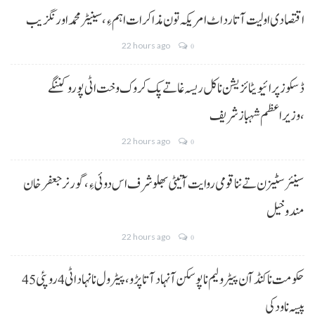
اقتصادی اولیت آتا رد اٹ امریکہ تون مذاکرات اہم ءِ،سینیٹر محمد اورنگزیب
22 hours ago
0
ڈسکوز پرائیویٹائزیشن نا کل ریسہ غاتے پک کروک وخت اٹی پورو کننگے
،وزیراعظم شہباز شریف
22 hours ago
0
سینئر سٹیزن تے ننا قومی روایت آتیٹی بھلو شرف اس دوئی ءِ،گورنر جعفرخان
مندوخیل
22 hours ago
0
حکومت نا کنڈ آن پیٹرولیم نا پوسکن آ نہاد آتا پڑو،پیٹرول نا نہاد اٹی 4 روپئی 45
پیسہ نا ودکی