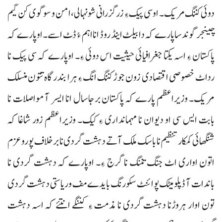
دوئی کننگ مریک۔ اوسی پیک ءِ زرگزرانی شونہالی، امن و سوگوی کن گیم
چینجر گوندسا پارے کہ دا بیلٹ اینڈ روڈ انا اہم ءُ ڈٹ اسے۔ اوپارے کہ
پاکستان ءِ اسہ یکتا جغرافیائی حیثیت اس دوئی ءِ۔ اوپارے کہ سی پیک نا
رداٹ خصوصی اقتصادی زون جوڑ کننگ انگ ءِ ہرا بندرگاہ تتون منسلک
مریک۔ وزیراعظم پارے کہ پاکستان برجاسال انا ایسر آ مواصلات نا
بابت ایس سی او دیوان نا مہمانداری ءِ کیک۔ وزیراعظم زور شاغا کہ
شنگھائی کمکار تنظیم نا باسک ملک آتے دہشت گردی نا برخلاف پورو عزم
اتون اواری اٹ جنگ تننگ نا گرج ءِ۔ اوپارے کہ دہشت گردی نا
باندات آ ڈپلومیٹک پوائنٹ سکورنگ بایدے مف و ریاستی دہشت گردی
تون اوار ہروڑنا دہشت گردی نا مذمت ءِ کننگے انتئے کہ اسہ دہشت