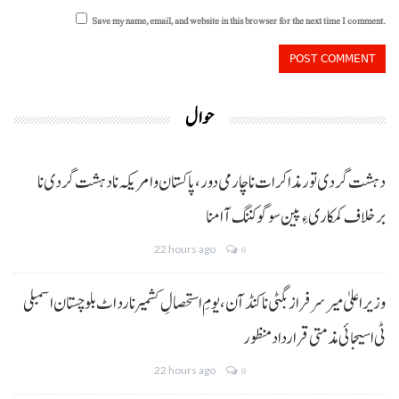
Save my name, email, and website in this browser for the next time I comment.
حوال
دہشت گردی تور مذاکرات نا چارمی دور،پاکستان و امریکہ نا دہشت گردی نا
برخلاف کمکاری ءِ پین سوگو کننگ آ امنا
22 hours ago
0
وزیراعلیٰ میر سرفراز بگٹی نا کنڈ آن،یومِ استحصالِ کشمیر نا رد اٹ بلوچستان اسمبلی
ٹی اسیجائی مذمتی قرارداد منظور
22 hours ago
0