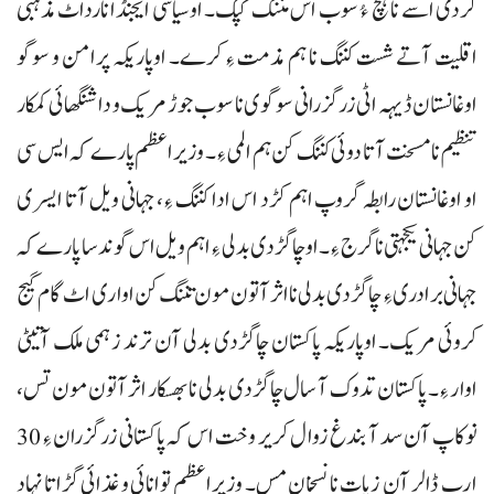
گردی اسے نا ہچ ءُ سوب اس مننگ کپک۔ اوسیاسی ایجنڈا نارداٹ مذہبی
اقلیت آتے شست کننگ نا ہم مذمت ءِ کرے۔ اوپاریکہ پرامن و سوگو
اوغانستان ڈیہہ اٹی زرگزرانی سوگوی نا سوب جوڑ مریک و دا شنگھائی کمکار
تنظیم نا مسخت آتا دوئی کننگ کن ہم المی ءِ۔ وزیراعظم پارے کہ ایس سی
او اوغانستان رابطہ گروپ اہم کڑد اس ادا کننگ ءِ، جہانی ویل آتا ایسری
کن جہانی یکجہتی نا گرج ءِ۔ اوچاگڑدی بدلی ءِ اہم ویل اس گوندسا پارے کہ
جہانی برادری ءِ چاگڑدی بدلی نا اثرآتون مون تننگ کن اواری اٹ گام گیج
کروئی مریک۔ اوپاریکہ پاکستان چاگڑدی بدلی آن ترند زہمی ملک آتیٹی
اوار ءِ۔ پاکستان تدوک آ سال چاگڑدی بدلی نا بھسکار اثرآتون مون تس،
نوکاپ آن سد آ بندغ زوال کریر وخت اس کہ پاکستانی زرگزران ءِ 30
ارب ڈالر آن زیات نا نسخان مس۔ وزیراعظم توانائی و غذائی گڑاتا نہاد