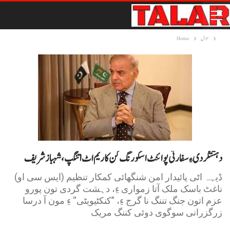
حوال
Home
دہشتگردی ءِ سفارتی پوائنٹ اسکورنگ کن کاریم اٹ اتنگپ، شہباز شریف
ڈیہہ اٹی پائیدار امن شنگھائی کمکار تنظیم (ایس سی او)
ناغٹ باسک ملک آتا زمواری ءِ، دہشت گردی تون پورو
عزم اتون جنگ تننگ نا گرج ءِ، ”کنکٹیویٹی“ ءِ مون آ درسا
زرگزرانی سوگوی دوئی کننگ مریک