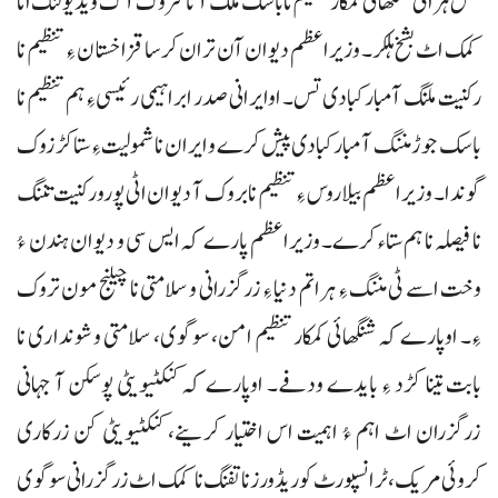
مس ہراٹی شنگھائی کمکار تنظیم نا باسک ملک آتا سروک آک ویڈیو لنک انا
کمک اٹ بشخ ہلکر۔ وزیراعظم دیوان آن تران کرسا قزاخستان ءِ تنظیم نا
رکنیت ملنگ آ مبارکبادی تس۔ اوایرانی صدر ابراہیمی رئیسی ءِ ہم تنظیم نا
باسک جوڑ مننگ آ مبارکبادی پیش کرے و ایران نا شمولیت ءِ ستاکڑزوک
گوندا۔ وزیراعظم بیلاروس ءِ تنظیم نا بروک آ دیوان اٹی پورو رکنیت تننگ
نا فیصلہ نا ہم ستاء کرے۔ وزیراعظم پارے کہ ایس سی و دیوان ہندن ءُ
وخت اسے ٹی مننگ ءِ ہراتم دنیا ءِ زرگزرانی و سلامتی نا چیلنج مون تروک
ءِ۔ اوپارے کہ شنگھائی کمکار تنظیم امن، سوگوی، سلامتی و شونداری نا
بابت تینا کڑد ءِ بایدے ودفے۔ اوپارے کہ کنکٹیویٹی پوسکن آ جہانی
زرگزران اٹ اہم ءُ اہمیت اس اختیار کرینے، کنکٹیویٹی کن زرکاری
کروئی مریک، ٹرانسپورٹ کوریڈورز نا تفنگ نا کمک اٹ زرگزرانی سوگوی