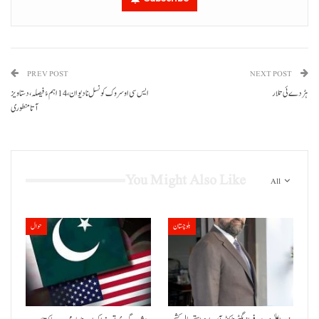
PREV POST
NEXT POST
ہڑ دے ئی تلار
ایس سی او سروک کونسل نا دیوان،14 اہم ءُ فیصلہ،دستاویز
آتا منطوری
You Might Also Like
All
بلوچستان
حوال