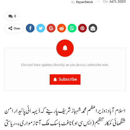
On
Jul 5, 2023
By
Fayyaz Baloch
0
Share
Get real time updates directly on you device, subscribe now.
Subscribe
اسلام آباد : وزیراعظم محمد شہباز شریف پارینے کہ ڈیہہ اٹی پائیدار امن
شنگھائی کمکار تنظیم (ایس سی او) ناغٹ باسک ملک آتا زمواری ءِ، ریاستی