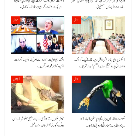
وزیراعلیٰ میر سرفراز بگٹی نا کنڈ آن،یومِ استحصالِ کشمیر
دہشت گردی تور مذاکرات نا چارمی دور،پاکستان و
نا رد اٹ بلوچستان اسمبلی ٹی…
امریکہ نا دہشت گردی نا برخلاف کمکاری ءِ…
حوال
حوال
ڈسکوز پرائیویٹائزیشن نا کل ریسہ غاتے پک کروک
اقتصادی اولیت آتا رد اٹ امریکہ تون مذاکرات
وخت اٹی پورو کننگے ،وزیراعظم شہباز شریف
اہم ءِ،سینیٹر محمد اورنگزیب
حوال
بلوچستان
حکومت نا کنڈ آن پیٹرولیم نا پوسکن آ نہاد آتا
سینئر سٹیزن تے ننا قومی روایت آتیٹی بھلو شرف اس
پڑو،پیٹرول نا نہاد اٹی 4 روپئی 45 پیسہ…
دوئی ءِ،گورنر جعفرخان مندوخیل