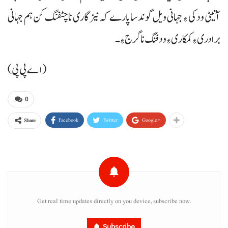
آتیٹی ودکی ءِ جہانی ویل گوندسا پارے کہ نیزگاری نا چٹفنگ کن ہم جہانی
برادری ءِ کمکاری ءِ ودفنگ نا گرج ءِ۔
(اے پی پی)
0
Facebook
Twitter
Google+
Share
Get real time updates directly on you device, subscribe now.
Subscribe