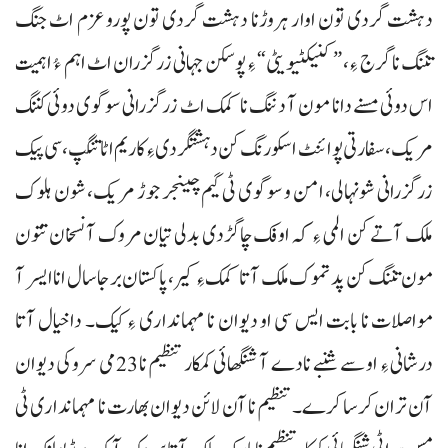
دہشت گردی تون اوار ہروڑنا دہشت گردی تون پورو عزم اٹ جنگ
تننگ نا گرج ءِ، ”کنیکٹیویٹی“ ءِ پوسکن جہانی زرگزران اٹ اہم ءُ اہمیت
اس دوئی مسنے دانا مون آ دننگ نا کمک اٹ زرگزرانی سوگوی دوئی کننگ
مریک، سفارتی پوائنٹ اسکورنگ کن دہشتگردی ءِ کاریم اٹا تنگپ، سی پیک
زرگزرانی شونہالی، امن و سوگوی ٹی گیم چینجر جوڑ مریک، شون ہلوک
ملک آتے کن المی ءِ کہ اوفک چاگڑدی بدلی تیان مروک آ نسخان تتون
مون تننگ کن پدتموک ملک آتا کمک ءِ کیر، پاکستان برجاسال انا ایسر آ
مواصلات نا بابت ایس سی او دیوان نا مہمانداری ءِ کیک۔ داخیال آتا
درشانی ءِ او سے شنبے نادے آ شنگھائی کمکار تنظیم نا 23 می سروکی دیوان
آن تران کرسا کرے۔ تنظیم نا آن لائن دیوان بھارت نا مہمانداری ٹی