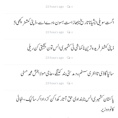
22 hours ago
0
5 اگست سویلی ایشیا نا تاریخ نا بھاز است ہسون ءُ دے اسے،ڈپٹی کمشنر کچھی
22 hours ago
0
ڈپٹی کمشنر فریدہ ترین نا کماشی ٹی کشمیری الس تون یکجہتی کن ریلی
23 hours ago
0
سائپا گاڈی تا انٹری سسٹم ءِ دمدستی بند کننگے، حاجی مولا بخش محمد حسنی
23 hours ago
0
پاکستان کشمیری الس نا بنداوی حق آتا رکھ اکن کڑد ادا کرسا کیک ،بنجائی
کانودوزیر