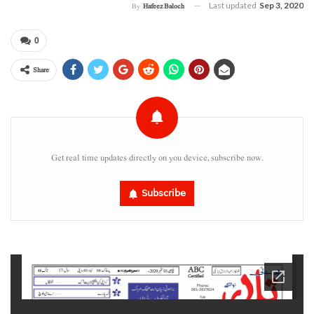
Last updated
Sep 3, 2020
By
Hafeez Baloch
0
Share
Get real time updates directly on you device, subscribe now.
Subscribe