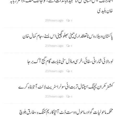
اسماء جتک کیس انسانی حق انا سنجیدہ باندات اسے، گوجالنگ مفک،ڈاکٹر ربابہ
خان بلیدی
20 hours ago
0
پاکستان و بیلاروس نا تعلقداری تیٹی بھلو گچینی اس بسنے، جام کمال خان
21 hours ago
0
لورالائی شار اٹی سفائی، خرسی و ماڈل سٹی نا بابت گام گیج آک برجا
21 hours ago
0
کمشنر مکران ٹیچنگ ہسپتال تربت اٹی سولر اسٹریٹ لائٹ آتا بناءِ کرے
21 hours ago
0
محکمہ ماحولیات گوادر ماحول دوست ڈٹ آتیا کاریم کننگ ءِ، طارق بلوچ