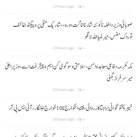
17 hours ago
0
صوبائی وزیر داخلہ نا کوئٹہ شار نا اناگت دورہ،، شاریک منفی پروپیگنڈا غا خف
توروک مفس، میر ضیا اللہ لانگو
20 hours ago
0
مکہ مکرمہ دفاعی معاہدہ امن، سلامتی و سوگوی کن اہم ءُ پیشرفت اسے،وزیراعلیٰ
میر سرفراز بگٹی
20 hours ago
0
خیبر پختونخوا ٹی اِرا جتا کارروائی، فتنۃ الخوارج نا 10خوارج خلنگار،آئی ایس پی آر
20 hours ago
0