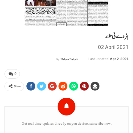
ہڑدے ئی تلار
02 April 2021
Last updated
Apr 2, 2021
By
Hafeez Baloch
0
Share
Get real time updates directly on you device, subscribe now.