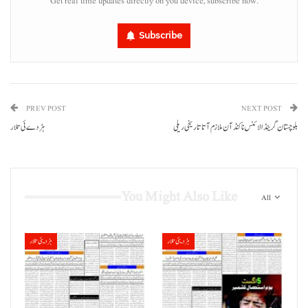
Get real time updates directly on you device, subscribe now.
Subscribe
PREV POST
NEXT POST
بلوچستان گرینڈ الائنس نا کنڈ آن ملازم آتا تاریخی ریلی
ہڑدے ئی تلار
You Might Also Like
All
ہڑدیئی تلار
ہڑدیئی تلار