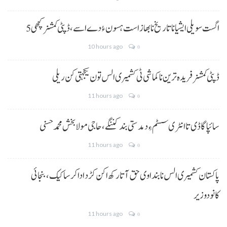
5 اگست سویلی ایشیا نا تاریخ نا بھاز است ہسون ءُ دے اسے،ڈپٹی کمشنر کچھی
10 hours ago
0
ڈپٹی کمشنر فریدہ ترین نا کماشی ٹی کشمیری الس تون یکجہتی کن ریلی
11 hours ago
0
سائپا گاڈی تا انٹری سسٹم ءِ دمدستی بند کننگے، حاجی مولا بخش محمد حسنی
11 hours ago
0
پاکستان کشمیری الس نا بنداوی حق آتا رکھ اکن کڑد ادا کرسا کیک ،بنجائی
کانودوزیر
11 hours ago
0