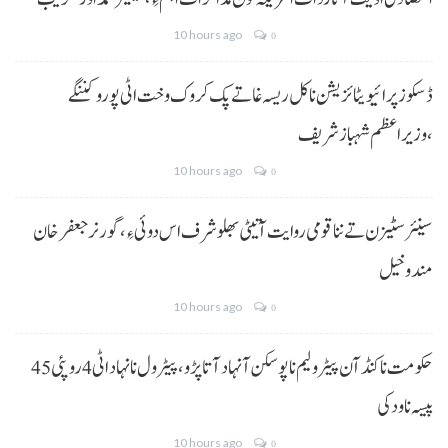
10 hours ago
0
ڈسکوز پرائیویٹائزیشن نا کل ریسہ غاتے پک کروک وخت اٹی پورو کننگے
،وزیراعظم شہباز شریف
10 hours ago
0
سینئر سٹیزن تے ننا قومی روایت آتیٹی بھلو شرف اس دوئی ءِ،گورنر جعفرخان
مندوخیل
10 hours ago
0
حکومت نا کنڈ آن پیٹرولیم نا پوسکن آ نہاد آتا پڑو،پیٹرول نا نہاد اٹی 4 روپئی 45
پیسہ نا ودکی
10 hours ago
0