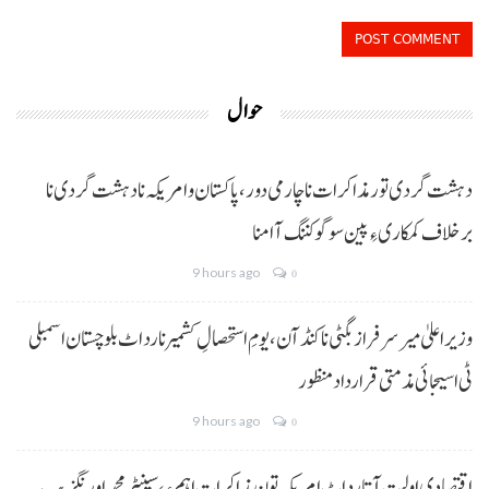
حوال
دہشت گردی تور مذاکرات نا چارمی دور،پاکستان و امریکہ نا دہشت گردی نا
برخلاف کمکاری ءِ پین سوگو کننگ آ امنا
9 hours ago
0
وزیراعلیٰ میر سرفراز بگٹی نا کنڈ آن،یومِ استحصالِ کشمیر نا رد اٹ بلوچستان اسمبلی
ٹی اسیجائی مذمتی قرارداد منظور
9 hours ago
0
اقتصادی اولیت آتا رد اٹ امریکہ تون مذاکرات اہم ءِ،سینیٹر محمد اورنگزیب