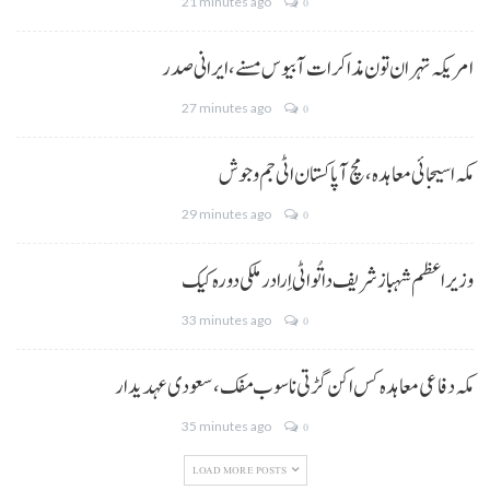
21 minutes ago
0
امریکہ تہران تون مذاکرات آ بیوس مسنے، ایرانی صدر
27 minutes ago
0
مکہ اسیجائی معاہدہ، مچ آ پاکستان اٹی جم و جوش
29 minutes ago
0
وزیراعظم شہباز شریف دا تُو اٹی اِرا درملکی دورہ کیک
33 minutes ago
0
مکہ دفاعی معاہدہ کس اکن گڑتی نا سوب مفک، سعودی عہدیدار
35 minutes ago
0
LOAD MORE POSTS