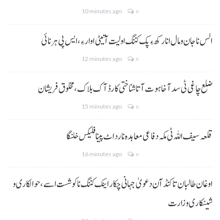
10 minutes ago
0
الس نا جان و مال انا رکھ ءِ پک کننگ اولیت آتیٹی اوار ءِ،ایس پی ہرنائی
12 minutes ago
0
ضلع چاغی ٹی سد آ خاہوت آتا شناختی کارڈ آک بلاک، مخلوق فریشان
15 minutes ago
0
قلعہ سیف اللہ ٹی مکہ دفاعی معاہدہ نا رد اٹ پینا فلیکس خلنگا
16 minutes ago
0
اوغان طالبان تا کنڈ آن دعویٰ جہانی چکار اینک کننگ نا کوشست اسے،حوالکاری و
شینکاری وزارت