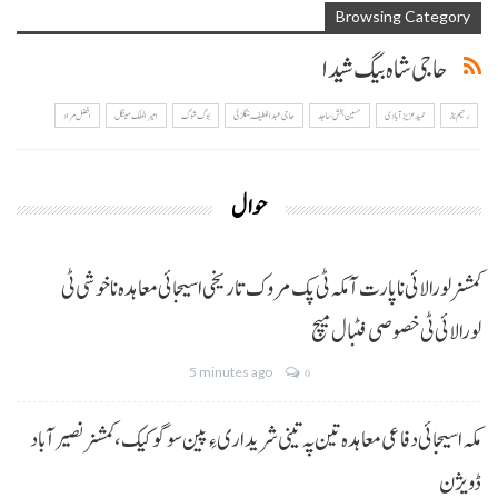
Browsing Category
حاجی شاہ بیگ شیدا
رحیم ناز
حمید عزیز آبادی
حسین بخش ساجد
حاجی عبداللطیف بنگلزئی
بوگ شوگ
امیر الملک مینگل
افضل مراد
حوال
کمشنر لورالائی نا پارت آ مکہ ٹی پک مروک تاریخی اسیجائی معاہدہ نا خوشی ٹی
لورالائی ٹی خصوصی فٹبال میچ
5 minutes ago
0
مکہ اسیجائی دفاعی معاہدہ تین پہ تینی شریداری ءِ پین سوگو کیک،کمشنر نصیرآباد
ڈویژن