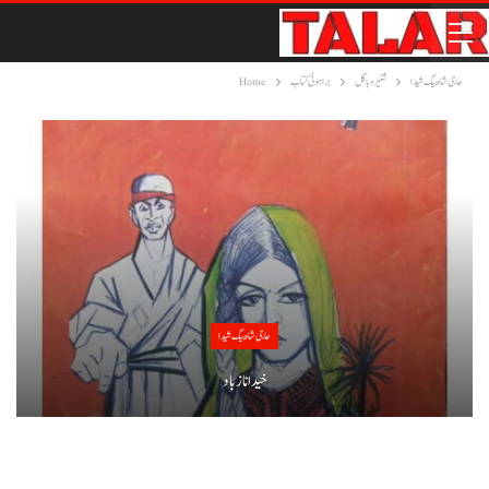
حاجی شاہ بیگ شیدا
شئیر و باگل
براہوئی کتاب
Home
حاجی شاہ بیگ شیدا
خید انا زباد