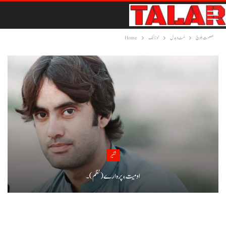
عصمت بلوچ
مَٹ و بدل
لوزانک
Home
شئیر
اومیت ءِ پرہ ارے(نظم)۔