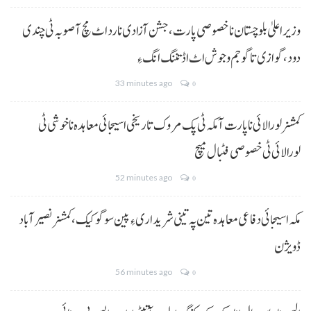
وزیر اعلیٰ بلوچستان نا خصوصی پارت،جشن آزادی نا رد اٹ مچ آ صوبہ ٹی چندی
دود، گوازی تا گو جم و جوش اٹ اڈ تننگ انگ ءِ
33 minutes ago
0
کمشنر لورالائی نا پارت آ مکہ ٹی پک مروک تاریخی اسیجائی معاہدہ نا خوشی ٹی
لورالائی ٹی خصوصی فٹبال میچ
52 minutes ago
0
مکہ اسیجائی دفاعی معاہدہ تین پہ تینی شریداری ءِ پین سوگو کیک،کمشنر نصیرآباد
ڈویژن
56 minutes ago
0