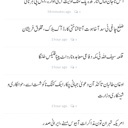
الس نا جان و مال انا رکھ ءِ پک کننگ اولیت آتیٹی اوار ءِ،ایس پی ہرنائی
58 minutes ago
0
ضلع چاغی ٹی سد آ خاہوت آتا شناختی کارڈ آک بلاک، مخلوق فریشان
1 hour ago
0
قلعہ سیف اللہ ٹی مکہ دفاعی معاہدہ نا رد اٹ پینا فلیکس خلنگا
1 hour ago
0
اوغان طالبان تا کنڈ آن دعویٰ جہانی چکار اینک کننگ نا کوشست اسے،حوالکاری و
شینکاری وزارت
1 hour ago
0
امریکہ تہران تون مذاکرات آ بیوس مسنے، ایرانی صدر