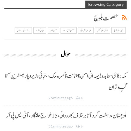
Browsing Category
عصمت بلوچ
شبیر صابر بلوچ
ڈاکٹر سعید تبسم
حمید عزیز آبادی
حسین بخش ساجد
حسن ناصر
جیلانی الفت
برکت زیب سمالانی
حوال
مکہ دفاعی معاہدہ ڈیہہ اٹی امن نا ضمانت نا کسر ءِ ملک،بنجائی وزیر و پارلیمنٹرین آتا
گپ و تران
26 minutes ago
0
بلوچستان، دہشت گرد آتا برخلاف کارروائی، 15خوارج خلنگار،آئی ایس پی آر
31 minutes ago
0