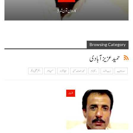
کاروان تون تُد 5
Browsing Category
حمید عزیز آبادی
سدرہ حبیب
زیب النساء
رحیم زام
حمیرا صدف حسنی
حفیظ شہزاد
حسن ناصر
انجم عقیل لانگو
افسانہ