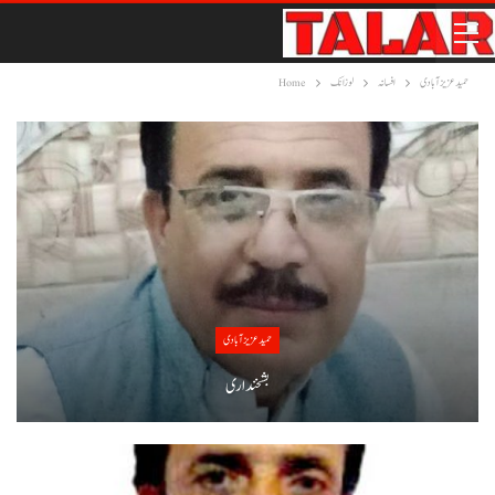
حمید عزیز آبادی
افسانہ
لوزانک
Home
حمید عزیز آبادی
بشخنداری