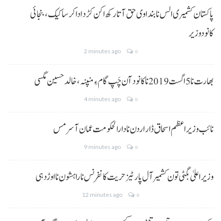
پاکستان کشمیری الس نا بنداوی حق آتا رکھ اکن کڑد ادا کرسا کیک ،بنجائی
کانودوزیر
2 minutes ago
0
بھارت نا 5 اگست 2019 نا کانود آن چَپ گام ءِ منپنہ، خالد حسین مگسی
4 minutes ago
0
نائب وزیراعظم اسحاق ڈار اردن نا دارالحکومت عمان آ سرمس
9 minutes ago
0
وزیر اعلیٰ بگٹی تون کشمیر آل پارٹیز حریت کانفرنس نا راہشون نا اوڑدہی
12 minutes ago
0