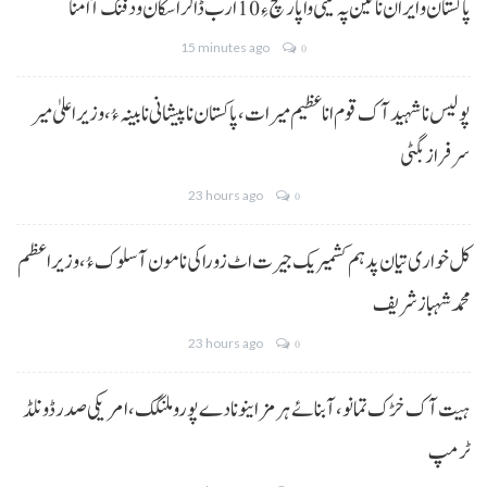
پاکستان و ایران نا تین پہ تینی واپار کچ ءِ 10 ارب ڈالر اسکان ودفنگ آ امنا
15 minutes ago
0
پولیس نا شہید آک قوم انا عظیم میرات، پاکستان نا پیشانی نا بینہ ءُ،وزیراعلیٰ میر
سرفراز بگٹی
23 hours ago
0
کل خواری تیان پد ہم کشمیریک جیرت اٹ زوراکی نا مون آ سلوک ءُ،وزیراعظم
محمد شہباز شریف
23 hours ago
0
ہیت آک خڑک تمانو، آبنائے ہرمز اینو نا دے پورو ملنگک،امریکی صدر ڈونلڈ
ٹرمپ