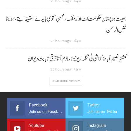
23 hours ago
0
جمعیت بلوچستان حکومت اٹ اوار مفک، محسن نقوی بایدے استیفہ ایتے،مولانا
فضل الرحمن
23 hours ago
0
کمشنر نصیر آباد نا کماشی ٹی محکمہ ریونیو نا ملازم آتا ترقی تا بابت دیوان
23 hours ago
0
LOAD MORE POSTS
Facebook
Twitter
Join us on Facebook
Join us on Twitter
Youtube
Instagram