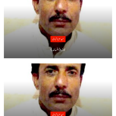
حمید عزیز آبادی
جوزہ(افسانہ)
حمید عزیز آبادی