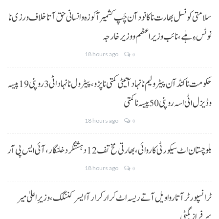
سلامتی کونسل بھارت نا کانود آن چَپ کشمیر آ کوزہ و انسانی حق آتا خلاف ورزی نا
نوٹس ءِ ہلے،نائب وزیراعظم و وزیر خارجہ
18 hours ago
0
حکومت نا کنڈ آن پیٹرولیم نا نہاد آتیٹی کمتی نا پڑو،پیٹرول نا نہاد اٹی 3 روپئی 19 پیسہ
و ڈیزل اٹی اسہ روپئی 50 پیسہ نا کمتی
18 hours ago
0
بلوچستان اٹ سیکورٹی کاروائی، بھارتی مخ تف 12 دہشتگرد خلنگار،آئی ایس پی آر
18 hours ago
0
ٹرانسپورٹر آتا روا ویل آتے ریسہ اٹ کرار کرار آ ایسر کننگک ،وزیرِ اعلیٰ میر
سرفراز بگٹی