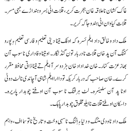
غاک کشان نا علاقہ غان ہجرت کریر، قلات اٹی بسر و ہنداڑے جہی مسر۔
قلات کیاوان اٹی ہندو جاگہ کریر۔
ملک داد و خالق داد ایلم ئسرہ کہ اوفک تینا دینی تعلیم و فارسی تعلیم ء ِ پورو
کننگ آن پد خان قلات نا دربار تون گنڈنگار۔ او تینا وفاداری نا سوب آن
بھاز عزت کٹار۔ خان خداداد خان ہڑدوسر آ ایلم تے تینا ذاتی محافظ مقرر
کرے۔ خان صاحب کہ دربار کریکہ تو دا ارا ایلم شاہی آ چاندی نا لٹ دوٹی
اونا پد آن سلیسُرہ۔ لٹ ہرفنگ نا سوب آن اوفتے چوبدار پاریرہ۔
داسکان اوفتے قلات نا ایلو مخلوق چوبدار پاہک۔
ملک داد نا ودی مننگ و دنیا ء ِ اِلّنگ نا سہی وخت و تاریخ نا تو سما اف، واہم