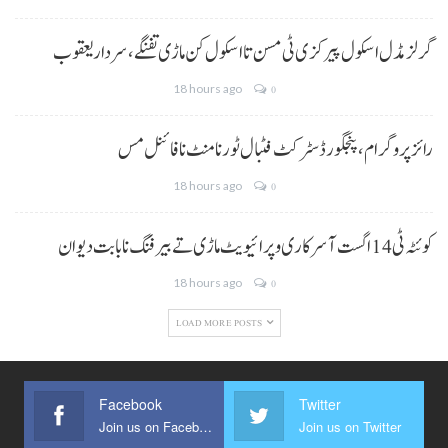
گرلز مڈل اسکول پیرکزی ٹی مسن تا اسکول کن ماڑی تفنگے، سردار یعقوب
18 hours ago
0
رائز پروگرام، پنجگور ڈسٹرکٹ فٹبال ٹورنامنٹ نا فائنل مس
18 hours ago
0
کوئٹہ ٹی 14 اگست آ سرکاری و پرائیویٹ ماڑی تے بیرفنگ نا بابت دیوان
18 hours ago
0
LOAD MORE POSTS
Facebook
Twitter
Join us on Facebook
Join us on Twitter