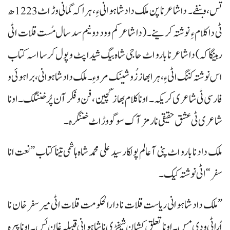
تس، و بنفے۔ دا شاعر نا پن ملک داد شاہوانی ء ِ، ہراکہ گمانی وڑ اٹ 1223ھ
ٹی دا کلام ء ِ نوشتہ کرینے۔ (دا شاعر کم و ود دونیم سد سال مُست قلات اٹی
رہینگاکہ) دا شاعر نا بارو اٹ حاجی شاہ بیگ شیدا پٹ و پول کرسا اسہ کتاب
اس نوشتہ کننگ اٹی ء ِ، ہرا بھاز زُو شینک مرو ء ِ۔ ملک داد شاہوانی، براہوئی و
فارسی ٹی شاعری کریکہ۔ اونا کلام بھاز گچین، فن و فکر آن پُر خننگک۔ اونا
شاعری ٹی عشق حقیقی نا رمز آک سوگو وڑ اٹ خننگرہ۔
ملک داد نا بارو اٹ پنی آ عالم پولکار سید علی محمد شاہ ہاشمی تینا کتاب ”نعت انا
سفر“ اٹی نوشتہ کیک۔
”ملک داد شاہوانی ریاست قلات نا دارالحکومت قلات اٹی میر سفر خان نا
اُراٹی ودی مس۔ اونا تعلق کشان شیخڑی نا شاہوانی قبیلہ غان ئس۔ اونا پیرہ