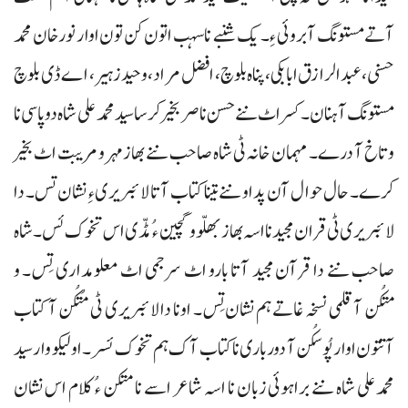
آتے مستونگ آ بروئی ء ِ۔ یک شنبے نا سہب اتون کن تون اوار نور خان محمد
حسنی، عبدالرازق ابابکی، پناہ بلوچ، افضل مراد، وحیدزہیر، اے ڈی بلوچ
مستونگ آ ہنان۔ کسر اٹ ننے حسن ناصر بخیر کرسا سید محمد علی شاہ دوپاسی نا
وتاخ آ درے۔ مہمان خانہ ٹی شاہ صاحب ننے بھاز مہر و مریبت اٹ بخیر
کرے۔ حال حوال آن پد او ننے تینا کتاب آتا لائبریری ء ِ نشان تس۔ دا
لائبریری ٹی قران مجید نا اسہ بھاز بھلّو و گچین ء ُ مڈّی اس تخوک ئس۔ شاہ
صاحب ننے دا قرآن مجید آتا بارو اٹ سرجمی اٹ معلومداری تِس۔ و
متکُن آ قلمی نسخہ غاتے ہم نشان تِس۔ اونا دا لائبریری ٹی مُتکُن آ کتاب
آتتون اوار پُوسکُن آ دورباری نا کتاب آک ہم تخوک ئسر۔ اولیکو وار سید
محمدعلی شاہ ننے براہوئی زبان نا اسہ شاعر اسے نا متکن ء ُ کلام اس نشان