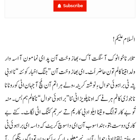
Subscribe
السلام علیکم!
تلار نا خوانوک آ سنگت آک، بھاز وخت آن پد ای نما مون آ اسہ وار
ولدا تینا کالم تون حاضر اُٹ۔ ای بھاز وخت آن ”جنگ اخبار کوئٹہ“ نا ادبی
پنّہ ٹی براہوئی حوال ء ِ نوشتہ کریٹہ، ولے ہراتم آن مُچ آ جہان اٹی کورونا نا
ناجوڑی کاٹم ہرفے کہ اونا پلویڑ اٹی ننا ”براہوئی حوال“ نا کالم ہم بس۔ منہ
تُو بے کار تولِنگ و تینا ایلو ادبی کاریم تے سرجم کننگ اٹی لگاٹ۔ کنے بے
کاری دوست بتو، ہندا سوب آن ای دا سوچ کریٹ کہ داسہ ای براہوئی ٹی
ہر ہفتہ غا تینا ادبی حوال آن نمے معلومدار کرسا کیو، دُن تو دا گدرینگوک آ