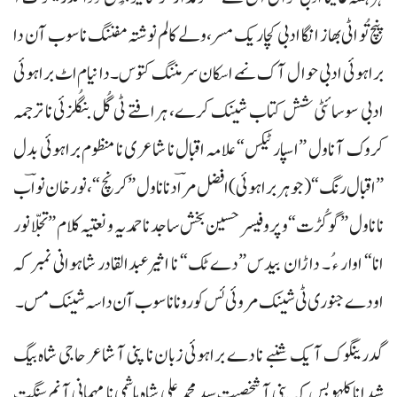
پنچ تُو اٹی بھاز انگا ادبی کچاریک مسر، ولے کالم نوشتہ مفننگ نا سوب آن دا
براہوئی ادبی حوال آک نمے اسکان سر مننگ کتوس۔ دا نیام اٹ براہوئی
ادبی سوسائٹی شش کتاب شینک کرے، ہرافتے ٹی گُل بنگُلزئی نا ترجمہ
کروک آ ناول ”اسپارٹیکس“ علامہ اقبال نا شاعری نا منظوم براہوئی بدل
”اقبال رنگ“ (جوہر براہوئی) افضل مرادؔ نا ناول ”کرنچ“، نورخان نوابؔ
نا ناول ”گوکُڑت“ و پروفیسر حسین بخش ساجد نا حمدیہ و نعتیہ کلام ”تجلّا نور
انا“ اوار ء ُ۔ داڑان بیدس ”دے ٹک“ نا اثیرعبدالقادر شاہوانی نمبر کہ
اودے جنوری ٹی شینک مروئی ئس کورونا نا سوب آن داسہ شینک مس۔
گدرینگوک آ یک شنبے نا دے براہوئی زبان نا پنی آ شاعر حاجی شاہ بیگ
شیدا نا کلہو بس کہ پنی آ شخصیت سید محمدعلی شاہ ہاشمی نا مہمانی آ نم سنگت