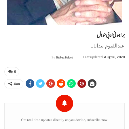
براہوئی ادبی حوال
عبدالقیوم بیدارؔ
Last updated
Aug 28, 2020
By
Hafeez Baloch
0
Share
Get real time updates directly on you device, subscribe now.