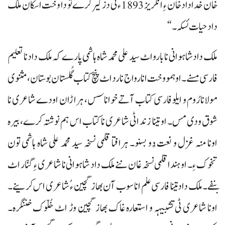
خان خداداد خان ء ِ انگریز 1893ء ٹی دزگیر کرے تو دا وخت اسکان ملک
داد حیات ئسکہ۔“
ملک داد شاہوانی نا بارو اٹ سید علی محمد شاہ ہاشمی پارے کہ ملک داد نا تعلیم
فارسی مسنے۔ او ہمو وخت انا رواج نا رد اٹ پنچ کتاب گُلستان بوستان، مثنوی
مولانا رُوم و ایلو فارسی کتاب آتے خواناسس، ہراڑان اودے شاعری نا
شوق ودی مس۔ او تینا زند اٹی شاعری نا کتاب اس ہم نوشتہ کرے، بیرہ
اونا منہ غزل و نعت دُو بسنو۔ ہرافتا قلمی نسخہ سید محمد علی شاہ ہاشمی تون
تخوک ء ِ۔ او ہندا قلمی نسخہ غان ننے ملک داد شاہوانی نا شاعری ء ِ گنّار اٹ
بنفے۔ ملک داد تینا فارسی علم انا سوب آن بھاز گچین ء ُ شاعری اس کرینے۔
اونا شاعری ٹی تشبیہہ و استعارہ غاک بھاز گچین وڑ اٹ خُلّوک خننگرہ۔