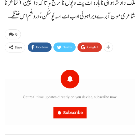
ملک داد شاہوانی نا بارو اٹ پٹ و پول نا گرج ء ِ تاکہ دا گچین آ شا عر نا
شاعری مون آ برے و براہوئی ادب اٹ اسہ پُوسکُن ء ُ دروشُم اس خننگے۔
0
Facebook
Twitter
Google+
Share
Get real time updates directly on you device, subscribe now.
Subscribe