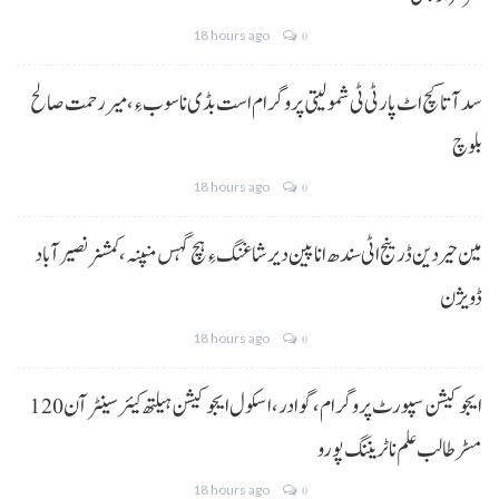
18 hours ago
0
سد آتا کچ اٹ پارٹی ٹی شمولیتی پروگرام است بڈی نا سوب ءِ،میر رحمت صالح
بلوچ
18 hours ago
0
مین حیردین ڈرینج اٹی سندھ انا پین دیر شاغنگ ءِ ہچ گہس منپنہ،کمشنر نصیرآباد
ڈویژن
18 hours ago
0
ایجوکیشن سپورٹ پروگرام،گوادر، اسکول ایجوکیشن ہیلتھ کیئر سینٹر آن 120
مسڑ طالب علم نا ٹریننگ پورو
18 hours ago
0