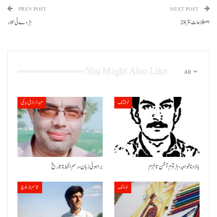
PREV POST
NEXT POST
اصطلاحات نثر 28
ہڑدے ئی تلار
You Might Also Like
All
نوشتانک
عبدالرازق ابابکی
بالاد نا خواجہ، ہڑتوم آ خن تا خِزم
براہوئی زبان ،رسم الخط نا تاریخ
لوزانک
قاسم ناز بلوچ