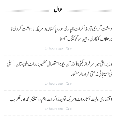
حوال
دہشت گردی تور مذاکرات نا چارمی دور،پاکستان و امریکہ نا دہشت گردی نا
برخلاف کمکاری ءِ پین سوگو کننگ آ امنا
14 hours ago
0
وزیراعلیٰ میر سرفراز بگٹی نا کنڈ آن،یومِ استحصالِ کشمیر نا رد اٹ بلوچستان اسمبلی
ٹی اسیجائی مذمتی قرارداد منظور
14 hours ago
0
اقتصادی اولیت آتا رد اٹ امریکہ تون مذاکرات اہم ءِ،سینیٹر محمد اورنگزیب
14 hours ago
0