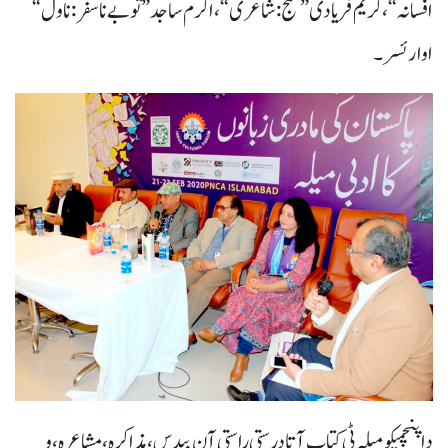
افسانہ“، کریم فریادی ”منج: شاعری“، اکرم ساجد ”تُوبے نا سفر: ناول“
اوار ئسر۔
دا پنچمیکو میلہ ٹی کتاب آتا درستی راستی آن بیدس، مذاکرہ، مشاعرہ، و