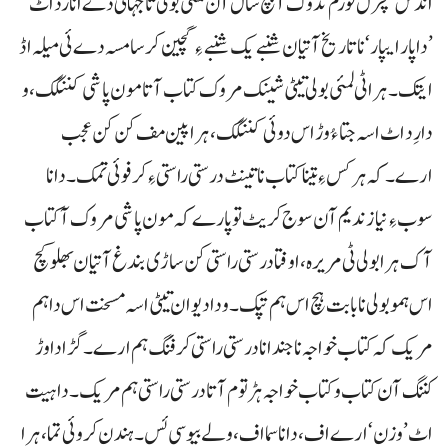
انڈس کلچرل فورم تدوک آ پنچ سال آن لمئی بولی تا جہانی دے انا رد اٹ
’داپار ایپار‘ نا تاریخ آتیان شنبے یک شنبے ءِ گچین کرسا مسہ دے ئی میلہ اڈ
ایتک۔ ہراٹی لمئی بولی تیٹی شینک مروک کتاب آتا مون پاشی کننگک، و
دا رِد اٹ اسہ جتا ءُ وڑ اس دوئی کننگک، ہرا پین مف کن کن عجب
ارے۔ کہ ہرکس ءِ تینا کتاب نا تینٹ درستی راستی ءِ کرفوئی تمک۔ دانا
سوب ءِ نیاز ندیم آن سوج کریٹ تو پارے کہ مون پاشی مروک آ کتاب
آک ہرا بولی ٹی مریرہ،اوفتا درستی راستی کن ساڑی بندغ آتیان بھلو کچ
اس ہمو بولی نا بابت ہچ اس ہم تپک۔ و دا دیوان تیٹی اسہ مسخت اس دا ہم
مریک کہ کتاب خواجہ نا جند انا درستی راستی کرفنگ ہم ارے۔ گڑا دا وڑ
کننگ آن کتاب و کتاب خواجہ ہڑتوم آتا درستی راستی ہم مریک۔ دا ہیت
اٹ ’وزن‘ ارے اف، دانا سما اف، ولے بیوسی ئس۔ ہندن کروئی تما، ہرا