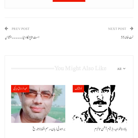
PREV POST
NEXT POST
لٹ خانہ 55
است انا چنکا دنیا۔۔۔۔۔۔انشائیہ
You Might Also Like
All
نوشتانک
عبدالرازق ابابکی
بالاد نا خواجہ، ہڑتوم آ خن تا خِزم
براہوئی زبان ،رسم الخط نا تاریخ