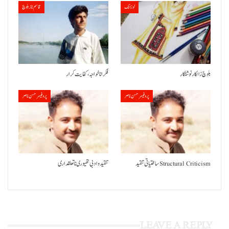
لوزانک
قاسم ناز بلوچ
بلوچ زالکار نوشتکار
فکر انا خواجہ، کفایت کرار
پروفیسر حسن ناصر
پروفیسر حسن ناصر
ساختیاتی تنقید Structural Criticism
تنقید و ادبی تھیوری نا تعلقداری
LEAVE A REPLY