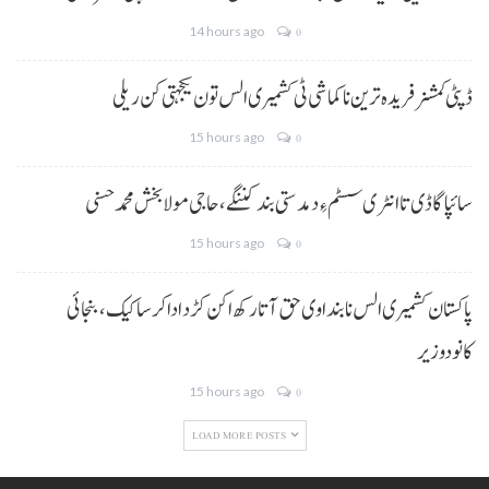
14 hours ago
0
ڈپٹی کمشنر فریدہ ترین نا کماشی ٹی کشمیری الس تون یکجہتی کن ریلی
15 hours ago
0
سائپا گاڈی تا انٹری سسٹم ءِ دمدستی بند کننگے، حاجی مولا بخش محمد حسنی
15 hours ago
0
پاکستان کشمیری الس نا بنداوی حق آتا رکھ اکن کڑد ادا کرسا کیک ،بنجائی
کانودوزیر
15 hours ago
0
LOAD MORE POSTS