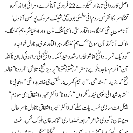
اصل کارروائی تا بنا ارٹمیکو دے 22 فروری آ بنا کرے، ہراٹی اِرا مذاکرہ
تخنگاسر، کانفرنس روم اٹی ”لمئی بولی تیٹی شینک مروک پوسکن آ ناول“
آتا مون پاشی کننگا، و دافتا درستی راستی کننگ تون اوار اوفتیا شرہ ہم کننگا۔ و
بنوک آتا کنڈ آن سوج آک ہم کننگار، ہرافتا ورندی ءِ ناول خواجہ و
گودیک تسر۔ دا بشخ انا شونکار ارشد وحید ئسکہ۔ دا بشخ اٹی براہوئی زبان نا کنڈ
آن ”اکرم ساجد: تُوبے نا سفر“، پشتو پشتو نا ”پرویز شیخ: تلاش“ اُردو نا ”خالد
فتح محمد: زینہ“، سندھی نا ”ابرہیم کھرل: رشتن جی خانہ بدوشی “، پنجابی نا
”شاہد شیدائی: پہلی نیندر مگروں“، اُردو نا ”ڈاکٹر حمیرہ اشفاق : می سوزم“
پینل اٹ ساڑی ئسر۔ یات سلے کہ ڈاکٹر حمیرہ اشفاق نا ناول نا سرحال
بلوچستان نا گودی شاعر ”رابعہ خضداری“ نا کِسہ غان ہلوک ئس۔غٹ