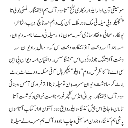
موسیقی تون اوار ایلو ازمکاری بشخ آتا دود آک ہم اڈ تننگار۔ لمئی بولی تا
پنچمیکو ادبی میلہ ٹی ملک و درملک آن یک و نیم سَد نا کچ ادیب، شاعر،
پولکار، صحافی، و نقاد ساڑی ئسر۔ مون نا وار میلہ ٹی دے انا مسہ دیوان،
مسہ ہند آ اسہ وخت آ اڈ تننگارہ، وخت اس کہ دا سال اِرا دیوان اسہ
وخت آ اڈ تننگ نا وڑ و ڈَول اس سجفنگاسس۔ دافتیان اسہ دیوان پی این
سی اے نا ”کانفرنس روم“ و ایلو ”لیکچرہال“ اٹی مسکہ۔ و دے اٹ اِرٹ
اِرٹ کرسا ہشت دیوان مسرہ۔ دُن تو میلہ نا بنا 21 فروری آ مس، و بنائی
دود آک اڈ تننگار۔ ہراٹی انڈس کلچر فورم نا است خواہی و کوشست آتا
تالان ءُ جاچ اس پیش کننگا، و ایلو روایتی دود آتتون اوار کتاب آتا مون
پاشی ہم کننگا، و ہندن موسیقی و چاپ انا دود آک ہم مسر۔ ولے میلہ نا