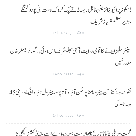
ڈسکوز پرائیویٹائزیشن نا کل ریسہ غاتے پک کروک وخت اٹی پورو کننگے
،وزیراعظم شہباز شریف
14 hours ago
0
سینئر سٹیزن تے ننا قومی روایت آتیٹی بھلو شرف اس دوئی ءِ،گورنر جعفرخان
مندوخیل
14 hours ago
0
حکومت نا کنڈ آن پیٹرولیم نا پوسکن آ نہاد آتا پڑو،پیٹرول نا نہاد اٹی 4 روپئی 45
پیسہ نا ودکی
14 hours ago
0
5 اگست سویلی ایشیا نا تاریخ نا بھاز است ہسون ءُ دے اسے،ڈپٹی کمشنر کچھی