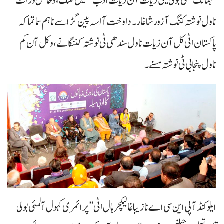
مہمانک لمئی بولی تیٹی زیات آن زیات ادب تخلیق کننگ، و خاص وڑ اٹ
ناول نوشتہ کننگ آ زور شاغار۔ دا وخت آ اسہ پین گڑا سے نا ہم سما تما کہ
پاکستان اٹی کل آن زیات ناول سندھی ٹی نوشتہ کننگانے، و کل آن کم
ناول پنجابی ٹی نوشتہ مسنے۔
ایلو کنڈ آ پی این سی اے نا زیبا غا لیکچر ہال اٹی ”پرائمری کہول آ لمئی بولی