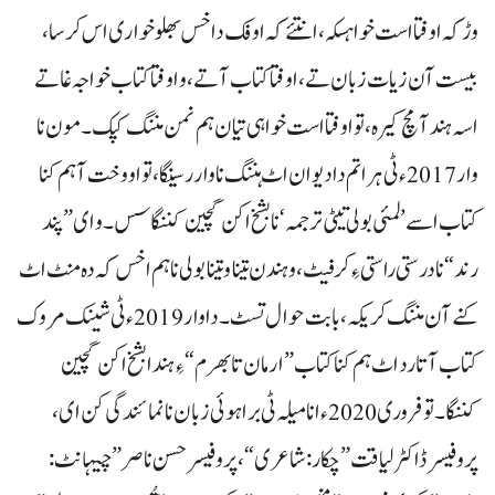
وڑ کہ اوفتا است خواہسکہ، انتئے کہ اوفک داخس بھلو خواری اس کرسا،
بیست آن زیات زبان تے، اوفتا کتاب آتے، و اوفتا کتاب خواجہ غاتے
اسہ ہند آ مچ کیرہ، تو اوفتا است خواہی تیان ہم نمن مننگ کپک۔ مون نا
وار 2017ءٹی ہراتم دا دیوان اٹ ہننگ نا وار رسینگا، تو او وخت آ ہم کنا
کتاب اسے ’لمئی بولی تیٹی ترجمہ‘ نا بشخ اکن گچین کننگاسس۔ و ای ”پند
رند“ نا درستی راستی ءِ کرفیٹ، و ہندن تینا و تینا بولی نا ہم اخس کہ دہ منٹ اٹ
کنے آن مننگ کریکہ، بابت حوال تسٹ۔ دا وار 2019ءٹی شینک مروک
کتاب آتا رد اٹ ہم کنا کتاب ”ارمان تا بھرم“ ءِ ہندا بشخ اکن گچین
کننگا۔ تو فروری 2020ءانا میلہ ٹی براہوئی زبان نا نمائندگی کن ای،
پروفیسر ڈاکٹر لیاقت ”چکار:شاعری“، پروفیسر حسن ناصر ”چیہانٹ: