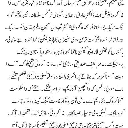
تیٹی تعلیم، چیلنج و وارخواہی“ نا سرحال آ مذاکرہ نا شونکار امجد نذیر ئس۔ دا
مذاکرہ نا پینل اٹ ڈاکٹر طارق رحمان، گودی نرگس سلطانہ، خیبر پختونخواہ
ٹیکسٹ بک بورڈ انا نمائندہ گودی ڈاکٹر نگہت یاسمین، بلوچستان ٹیکسٹ بک
بورڈ انا نمائندہ شوکت ترین، دی سٹیزن فاﺅنڈیشن نا نمائندہ اجے پنجالی،
پاکستان کولیشن فار ایجوکیشن نا نمائندہ زہرہ ارشد و پاکستان ریڈنگ
پروجیکٹ نا عامر لطیف صدیقی ساڑی ئسر۔ دا مذاکرہ ٹی بشخ ہلوک آک دا
ہیت آ امنا کریر کہ چنا تے پرائمری اسکان اوفتا لمئی بولی تیٹی تعلیم تننگے۔
ولے سوج دا ئس کہ دا گچین آ کاریم ءِ سر امر تننگے۔ انتئے کہ دا حکومت
آتا کروک ءُ کاریم اسے۔ نن تو بیرہ توار چست کننگ کینہ، و توار چست
کرسا کانہ۔ لمئی بولی تا میلہ خلسا کانہ۔ مذاکرہ ٹی ساڑی غٹ بشخندار آک
ہیت و گپ آتیٹی تینا تینا علاقہ غاتیٹی لمئی بولی تیٹی تعلیم نا کسر نا اڑنگ آتا