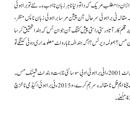
ڑان دا مطلب مریک کہ دا تو دنیا نا ہر زبان نا ادب ءِ۔ ننے تو براہوئی
ک کہ مقالہ ٹی براہوئی سرحال آن پیشن مرسا براہوئی زبان نا پس منظر،
نہ قلم کار آتا درستی راستی پیش کننگ آن جوان ئس کہ ہندا تحقیق کرسا
 آن مس؟ ہمو لمہ دیر ئس؟ اگہ ہندا لمہ نا بارو اٹ معلومداری دوئی کننگے تو
فاضل ایم فل اسکالر نا اسہ کتاب اس ”نیاڑی تا ادب“ نا پن اٹ 2001ءاٹی براہوئی ادبی سوسائٹی نا بست و بند اٹ شینک مس۔
ہراٹی 99 نیاڑی تا ذکر ساڑی ءِ، ولے اوکان پد کہ موصوف تینا ایم فل نا مقالہ ءِ سرجم کرے، و 2015ءٹی براہوئی اکیڈمی نا خڑچ