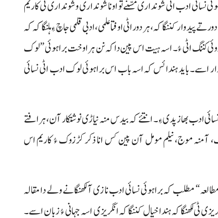
نسائی ادب اٹی شونداری مسُّنے تو اونا شونداری و شونداری ٹی کاریم
ور تے پیدوار کننگاکہ، ہر دور اٹی اوفتا علمی، ادبی قلمی جاچ ءِ ہلنگاکہ کہ
 دوئی کننگ اٹی ءُ۔ اسہ ہیت اس پین داکہ نن ہرا وخت براہوئی ”لوک
کڑدار اسے۔ باید ہندا ئس کہ اسہ باب اس براہوئی لوک ادب اٹی نسائی
 نسائی ادب بھاز پدی ءِ۔ انتئے کہ بیدس منہ نیاڑی نوشتکار آن، ہرافتے
، آمنہ موج، نیلم مومل آن پین کس انا ذکر کڑزوک ءُ کاریم اس
دی مطالعہ“ مطلب کہ براہوئی نسائی ادب نا زی آ لکھنگانے ولے دا مقالہ
نگریزی ٹی لکھنگاکہ ہندا خیال کننگاکہ انگریزی اسہ جہانی ءُ زبان اسے۔