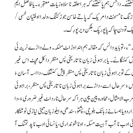
تنے۔ داخس ہم پاننگتنے کہ ہرا حلقہ نا سلاہ زیات معتبر ءِ۔ یا فاضل ایم
پورّنگ نا مسخت دا مریک کہ پا تے خاسن جوڑ کننگ، ولدا اوفتیان خسی /
پک تو دن چا کہ پا پورپک بلکن دیر پورِک۔
ہ“ ءِ، تو باید دا ئس کہ مقالہ ہم ہندا وڑ اٹ مسّکہ۔ ولے داڑے نرینہ ئی
یش کننگانے۔ یا براہوئی زبان نا تاریخی پس منظر دا کل مچٹ اس غیر
کے تو براہوئی زبان نا تاریخی پس منظر پیش کننگک، دا اسہ آسان ءُ
ءُ سرحال اسے، داڑے براہوئی زبان نا تاریخی پس منظر، براہوئی
ضرب الامثال، محاورہ پین پین ہرا کہ سرحال نا رد اٹ غیر ضروری ءُ، دا
 اردو یا ہمسائے زبانک بلوچی، پشتو، سندھی و ایلو زبان تیٹی نیاڑی نوشتکار
 ادب نا آب آ ہیت مسکہ، اونا شونداری، یا نسائی ادب نا پد تمنگ آ