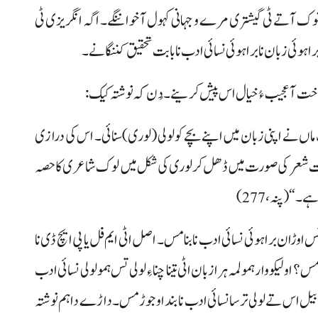
انوک آتے ٹی گیشتری مرے و جہانی کہول آ خواننگے۔ اگہ انگریزی ٹی
ہ براہوئی زبان نا براہوئی نسائی ادب نا بابت تحقیق کننگانے۔
نا وخت آ عجیب ءُ خیال اس پیش کرینے۔ دُن کہ نوشتہ کیک:
اں نے اپنی زبان میں اپنے بچے کو لولی (لوری) سنائی۔ اس کی درازی
ہ کلمات شعر کی صورت میں ڈھل کر لوری کی شکل میں لوک شاعری کا حصہ
“(پنہ، 277)
 تس اوڑان براہوئی نسائی ادب نا بنا مس۔ اصل اٹی ایم فل یا پی ایچ ڈی نا
ولیکو وار ہمو لمہ ہرا زبان اٹی تینا چنا ءِ لولی تس ہمو لولی نسائی ادب
بیل و قابیل اس تے لولی ترسا نسائی ادب نا بنداو جوڑ مس۔ داڑے دا ہم نوشتہ