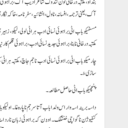
بنداو، مکتبہ درخانی تون گنڈوک شاعر ادیب آک، براہوئی نا
آک، یعنی ترجمہ، افسانہ، ناول، انشائیہ، سفرنامہ، خاکہ نگا
مسٹمیکو باب اٹی براہوئی نسائی ادب ہراٹی لولی، لیکو، 
مکتبہ درخانی نا بنا، براہوئی جدید نسائی ادب، براہوئی قلم ک
چارمیکو باب اٹی براہوئی نسائی ادب نا جم جاچ، مکتبہ ہراٹ
ساڑی ءُ۔
پنچمیکو باب اٹی حاصل مطالعہ۔
داسہ برینہ اسہ وار اس ولدا باب آتا سرجم نا پارہ غا۔ اولیکو
کنفیوژن نا گواچی خننگک۔ او دُن کہ براہوئی زبان نا رد 