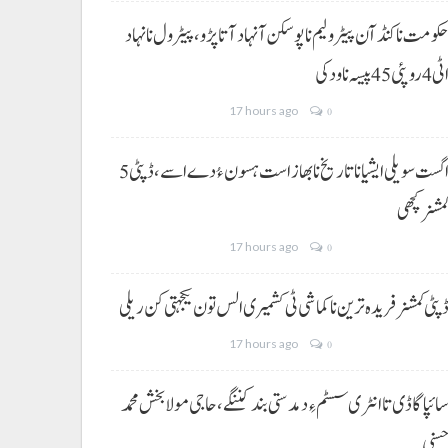
کومت نا کنڈ آن پیٹرولیم نا پوسکن آ نہاد آتا پڑو،پیٹرول نا نہاد
ی 4 روپئی 45 پیسہ نا ودکی
17 hours ago
0
5 اگست سویلی ایشیا نا تاریخ نا بھاز است ہسون ءُ دے اسے،ڈپٹی
مشنر کچھی
17 hours ago
0
پٹی کمشنر فریدہ ترین نا کماشی ٹی کشمیری الس تون یکجہتی کن ریلی
17 hours ago
0
ائپا گاڈی تا انٹری سسٹم ءِ دمدستی بند کننگے، حاجی مولا بخش محمد
سنی