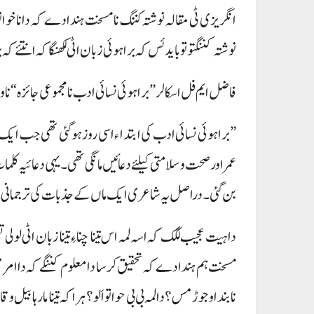
انگریزی ٹی مقالہ نوشتہ کننگ نا مسخت ہندادے کہ دانا خو
نوشتہ کننگتو تو باید ئس کہ براہوئی زبان اٹی لکھنگاکہ انتئے ک
فاضل ایم فل اسکالر ”براہوئی نسائی ادب نا مجموعی جائزہ“ 
”براہوئی نسائی ادب کی ابتداءاسی روز ہوگئی تھی جب ایک م
عمر اور صحت و سلامتی کیلئے دعائیں مانگی تھی۔ یہی دعائی
بن گئی۔ دراصل یہ شاعری ایک ماں کے جذبات کی ترجمانی ہے۔
دا ہیت عجیب لگک کہ اسہ لمہ اس تینا چناءِ تینا زبان اٹی لولی
مسخت ہم ہندادے کہ تحقیق کرسا دا معلوم کننگے کہ دا امر مس؟ ا
نا بنداو جوڑ مس؟ دا لمہ بی بی حوا تو اَلو؟ ہرا کہ تینا مار ہا