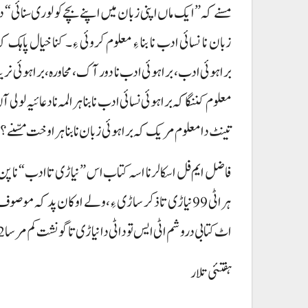
مسنے کہ ”ایک ماں اپنی زبان میں اپنے بچے کو لوری سنائی“ دا
زبان نا نسائی ادب نا بنا ءِ معلوم کروئی ءِ۔ کنا خیال پاہ
براہوئی ادب، براہوئی ادب نا دور آک، محاورہ، براہوئی نری
معلوم کننگاکہ براہوئی نسائی ادب نا بنا ہرا لمہ نا دعائیہ لولی
تینٹ دا معلوم مریک کہ براہوئی زبان نا بنا ہرا وخت مسّنے؟
اٹ کتابی دروشم اٹی ایس تو دا ٹی دا نیاڑی تا گونشت کم مرسا 42 مسُّنے۔
ہفتئی تلار