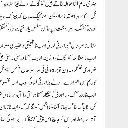
چندی عالم آتا حوالہ غاتے پیش کننگانے، ولے تینا سلاہ ءِ تننگ
فل اسکالر ہرا حلقہ نا سلاہ تون امنا کیک۔ دُن کہ ہیزک ءِ 
سی جتا کشنگ۔ ہرا وخت دا پا خاسن مفس یا دافتیان سی ءِ کشنگ
مقالہ نا سرحال ”براہوئی نسائی ادب نا تحقیقی و تنقیدی مطالع
ادب نا مطالعہ کننگانے، و نرینہ ادیب آتا درستی راستی پ
ضروری خننگرہ۔ دُن تو براہوئی ٹی ہرا سرحال آ کس ایم فل 
کاریم اس ہم ارے۔ ولے براہوئی نسائی ادب اسہ مخصوص 
ادب نا دور آک، براہوئی نوشتکار آتا درستی راستی، براہوئی 
کل انا جاگہ غا اگہ بھاز آخا تو داخس کننگاکہ کہ رابطہ نا زبان
آتا اسہ مطالعہ اس / جاچ اس پیش کننگاکہ۔ براہوئی نسائی