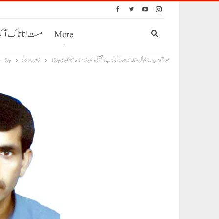
More
مست انا تاک آ
عبدالقیوم بیدار نا ایم فل مقالہ ”براہوئی نسائی ادب کا تحقیقی و تنقیدی مطالعہ“ نا تنقیدی جاچ 1
شاہین بارانزئی
جاچ