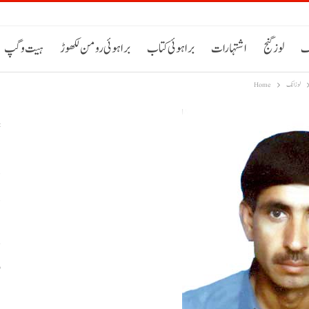
ک
لوز گنج
اشتہارات
براہوئی کتاب
براہوئی رومن لکھوڑ
ہیت و گپ
لوزانک
Home
د
د
و
ب