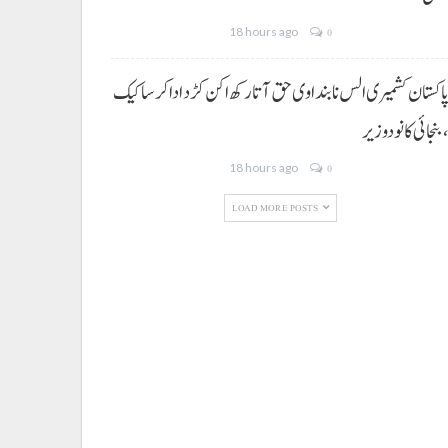
18 hours ago
0
اکستان کشمیری الس نا بنداوی حق آتا رکھ اکن کڑد ادا کرسا کیک
بنجائی کانودوزیر
18 hours ago
0
LOAD MORE POSTS