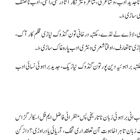
 جدید ادب، و شاعری، شاعر و نثر نگار آتا درستی راستی، ادب نا صنف
ری ساڑی ءُ۔
پ
زہیری، لاڈے لے لڈے، مکتبہ درخانی تون گنڈوک نیاڑی قلم کار آک،
،
ار نیاڑی تا تعارف، اوفتا شعری و نثری ادب پارہ غاک ساڑی ءُ۔
ی مکتبہ براہوئیہ دین پور تون گنڈوک نیاڑیک، جدید براہوئی نسائی ادب
 باب اٹی براہوئی زبان نا تاریخی پس منظر اٹی فاضل ایم فل اسکالر گڑاس
اٹ زبان تا ہرا خاہوت آن تعلقداری تخک، آریائی یا دراوڑی؟ داڑکن