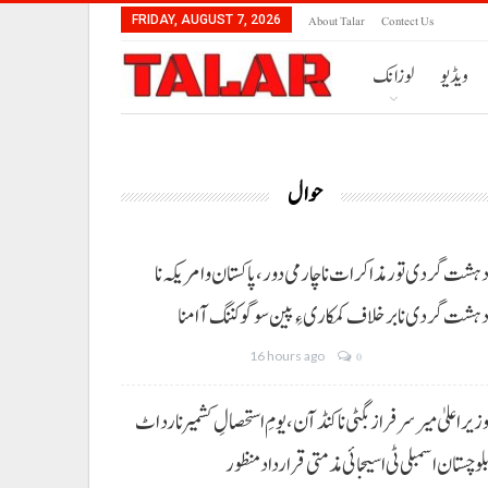
About Talar
Contect Us
FRIDAY, AUGUST 7, 2026
ویڈیو
لوزانک
حوال
ہشت گردی تور مذاکرات نا چارمی دور،پاکستان و امریکہ نا
ہشت گردی نا برخلاف کمکاری ءِ پین سوگو کننگ آ امنا
16 hours ago
0
زیراعلیٰ میر سرفراز بگٹی نا کنڈ آن،یومِ استحصالِ کشمیر نا رد اٹ
لوچستان اسمبلی ٹی اسیجائی مذمتی قرارداد منظور