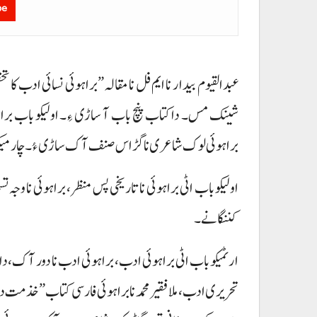
be
شینک مس۔ دا کتاب پنچ باب آ ساڑی ءِ۔ اولیکو باب براہوئ
براہوئی لوک شاعری نا گڑاس صنف آک ساڑی ءُ۔ چارمیکو باب
اولیکو باب اٹی براہوئی نا تاریخی پس منظر، براہوئی نا وجہ 
کننگانے۔
ارٹمیکو باب اٹی براہوئی ادب، براہوئی ادب نا دور آک، داف
تحریری ادب، ملا فقیر محمد نا براہوئی فارسی کتاب ”خذمت دین“ نا