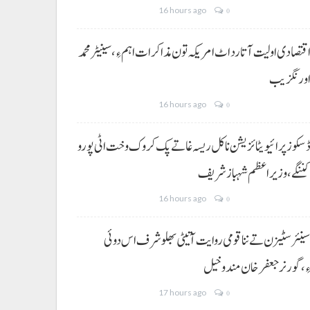
16 hours ago
0
قتصادی اولیت آتا رد اٹ امریکہ تون مذاکرات اہم ءِ،سینیٹر محمد
ورنگزیب
16 hours ago
0
سکوز پرائیویٹائزیشن نا کل ریسہ غاتے پک کروک وخت اٹی پورو
ننگے ،وزیراعظم شہباز شریف
16 hours ago
0
ینئر سٹیزن تے ننا قومی روایت آتیٹی بھلو شرف اس دوئی
ِ،گورنر جعفرخان مندوخیل
17 hours ago
0