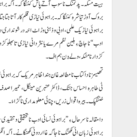
ہیت مسکہ۔ پد تمنگ نا سوب آتے پاش کننگاکہ۔ اگہ براہوئی 
بروک آ وڑ تیا شرہ کننگاکہ۔ براہوئی نیاڑی قلم کار آتا جتا جتا د
براہوئی نیاڑیک علمی، ادبی و ذہنی وڑ اٹ اخہ در شونداری
ادب“ نا جاچ ءِ ہلین نظم مرے یا نثر داٹی نیاڑی تا بھلو 
کڑدار نا مسَّکہ، ولے دُن ہم اف۔
تھیسز نا دا کتاب نا مطالعہ غان ہندا ظاہر مریک کہ براہوئی
ٹی طاہرہ احساس جتک، ڈاکٹر عنبرین مینگل، حمیرا صدف
خننگپک۔ بیرہ اقوال زریں، چنائی معلومداری نا گڑا ءُ۔
دا مقالہ نا سرحال ءِ ”براہوئی نسائی ادب نا تحقیقی و تنقی
براہوئی زبان اٹی لکھنگ نا جاگہ غا اردو ٹی لکھنگانے۔ اگہ ا