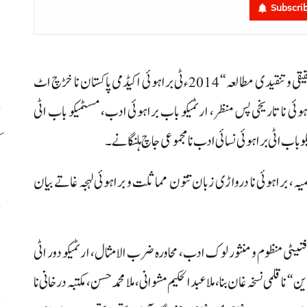
Subscri
ح
اٹ
عبدالقیوم بیدار نا ایم فل نا مقالہ ”براہوئی نسائی ادب کا تحقیقی و تنقیدی مطالعہ“ 2014ءٹی براہوئی اکیڈمی پاکستان نا خڑچ اٹ
ی نا تاریخی پس منظر، ارٹمیکو باب براہوئی ادب، مسٹمیکو باب اٹی
 اٹی براہوئی نسائی ادب نا مجموعی جاچ ہلنگانے۔
ک
تسمیہ، براہوئی نا درواڑی زبان تتون مماثلت و براہوئی لہجہ غاتے بیان
ڈ
تیٹی منظوم و منثور لوک ادب، محاورہ ضرب الامثال، ارٹمیکو دور اٹی
س
 قلمی نسخہ غان بنا، ملا عبدالحکیم مشوانی، ملا محمد حسن، مکتبہ درخانی نا
ح