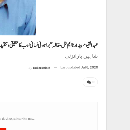
عبدالقیوم بیدار نا ایم فل مقالہ ”براہوئی نسائی ادب کا تحقیقی و تنقی
شاہین بارانزئی
Last updated
Jul 8, 2020
By
Hafeez Baloch
0
u device, subscribe now.