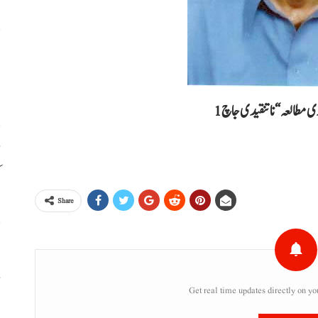
ا
ا
دی مطالعہ“ نا تنقیدی جاچ 1
ڈ
ک
Share
س
ء
Get real time updates directly on yo