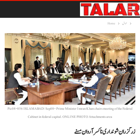
حوال
Home
Pic08-056 ISLAMABAD: Sep08- Prime Minister Imran Khan chairs meeting of the Federal
Cabinet in federal capital. ONLINE PHOTO Attachments area
زرگزران شونداری نا کسر آ روان مسنے