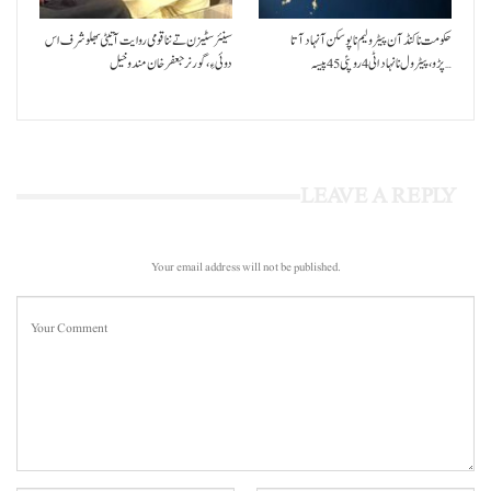
حکومت نا کنڈ آن پیٹرولیم نا پوسکن آ نہاد آتا
سینئر سٹیزن تے ننا قومی روایت آتیٹی بھلو شرف اس
پڑو،پیٹرول نا نہاد اٹی 4 روپئی 45 پیسہ…
دوئی ءِ،گورنر جعفرخان مندوخیل
LEAVE A REPLY
Your email address will not be published.