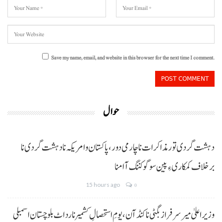
Save my name, email, and website in this browser for the next time I comment.
حوال
دہشت گردی تور مذاکرات نا چارمی دور،پاکستان و امریکہ نا دہشت گردی نا
برخلاف کمکاری ءِ پین سوگو کننگ آ امنا
15 hours ago
0
وزیراعلیٰ میر سرفراز بگٹی نا کنڈ آن،یومِ استحصالِ کشمیر نا رد اٹ بلوچستان اسمبلی