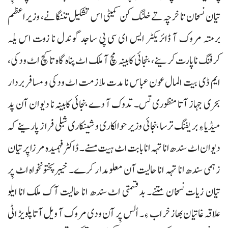
تیان نسخان تا خرچہ تے خلنگ کن کمیٹی اس تشکیل تننگانے، وزیراعظم
برمتہ مروک آ ڈائریکٹر ایس ای سی پی ساجد گوندل نا زوت اس یلہ
کرفنگ نا پارت کرینے، بنجائی کابینہ مچ آ ملک اٹ پناہ گاہ تا کچ اٹ ودکی،
ایم ڈی بیت المال عون عباس نا مدت ملازمت اٹ ودکی و مسافر بردار
بحری جہاز آتا منظوری تس۔ تدوک آ دے بنجائی کابینہ نا دیوان آن پد
میڈیا ءِ بریفنگ ترسا بنجائی وزیر حوالکاری و شینکاری شبلی فراز پارینے کہ
دیوان اٹ سندھ انا تہہ انا بابت اٹ ہیت مسنے۔ ڈاکٹر فہمیدہ مرزا پِر تیان
زہمی سندھ انا تہہ انا حالیت آن معلومدار کرے۔ خیبرپختونخواہ اٹ پِر
تیان زیات نسخان متنے۔ بدقسمتی اٹ سندھ انا حالیت آک ملک انا ایلو
علاقہ غاتیان بھاز خراب ءِ۔ اُلس پِر آن ودی مروک آ ویل آتا پلویڑ اٹی