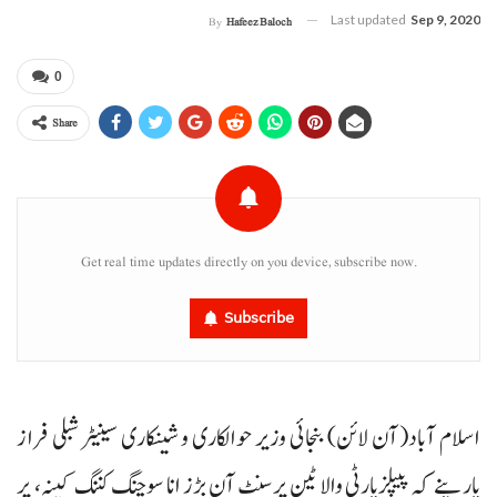
Last updated
Sep 9, 2020
By
Hafeez Baloch
0
Share
Get real time updates directly on you device, subscribe now.
Subscribe
اسلام آباد(آن لائن) بنجائی وزیر حوالکاری و شینکاری سینیٹر شبلی فراز
پارینے کہ پیپلزپارٹی والا ٹین پرسنٹ آن بڑز انا سوچنگ کننگ کپنہ، پِر