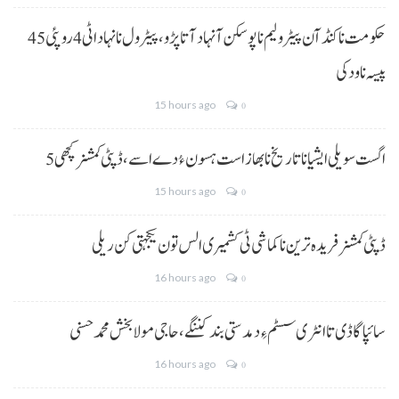
حکومت نا کنڈ آن پیٹرولیم نا پوسکن آ نہاد آتا پڑو،پیٹرول نا نہاد اٹی 4 روپئی 45
پیسہ نا ودکی
15 hours ago
0
5 اگست سویلی ایشیا نا تاریخ نا بھاز است ہسون ءُ دے اسے،ڈپٹی کمشنر کچھی
15 hours ago
0
ڈپٹی کمشنر فریدہ ترین نا کماشی ٹی کشمیری الس تون یکجہتی کن ریلی
16 hours ago
0
سائپا گاڈی تا انٹری سسٹم ءِ دمدستی بند کننگے، حاجی مولا بخش محمد حسنی
16 hours ago
0