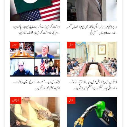
وزیراعلیٰ میر سرفراز بگٹی نا کنڈ آن،یومِ استحصالِ کشمیر
دہشت گردی تور مذاکرات نا چارمی دور،پاکستان و
نا رد اٹ بلوچستان اسمبلی ٹی…
امریکہ نا دہشت گردی نا برخلاف کمکاری ءِ…
حوال
حوال
ڈسکوز پرائیویٹائزیشن نا کل ریسہ غاتے پک کروک
اقتصادی اولیت آتا رد اٹ امریکہ تون مذاکرات
وخت اٹی پورو کننگے ،وزیراعظم شہباز شریف
اہم ءِ،سینیٹر محمد اورنگزیب
حوال
بلوچستان