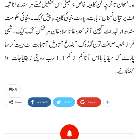
ءِ۔ نسخان تا خرچہ کن کابینہ خاص ءُ کمیٹی اس تشکیل تسنے ہرا سندھ انا تہہ
اٹ پِر تیان نسخان تا بابت رپورٹ بنجائی کابینہ ءِ پیش کیک۔ بنجائی حکومت
سندھ انا تہہ اٹ گچین آ نمائندہ غاتا سلاہ غان ہر ممکن کمک کیک۔ شبلی
فراز شعبہ صحافت تون گنڈوک آ بندغ آتا ویل آتا بابت اٹ ہیت کرسا
پارے کہ میڈیا ہاؤس آتا کم از کم 1.1ارب روپئی نا بقایاجات ادا
کننگانے۔
0
Facebook
Twitter
Google+
Share