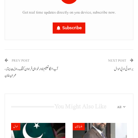
Get real time updates directly on you device, subscribe now.
Subscribe
PREV POST
NEXT POST
براہوئی ادبی حوال
آب اٹنگا تعلیم نا وارخواہی فراوان کننگ ءِ اولیت ایتنہ،
عمران خان
You Might Also Like
All
بلوچستان
حوال