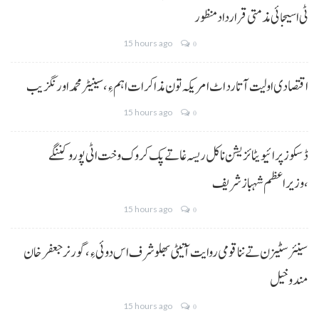
ٹی اسیجائی مذمتی قرارداد منظور
15 hours ago
0
اقتصادی اولیت آتا رد اٹ امریکہ تون مذاکرات اہم ءِ،سینیٹر محمد اورنگزیب
15 hours ago
0
ڈسکوز پرائیویٹائزیشن نا کل ریسہ غاتے پک کروک وخت اٹی پورو کننگے
،وزیراعظم شہباز شریف
15 hours ago
0
سینئر سٹیزن تے ننا قومی روایت آتیٹی بھلو شرف اس دوئی ءِ،گورنر جعفرخان
مندوخیل
15 hours ago
0