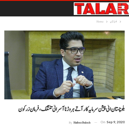
بلوچستان
Home
بلوچستان اٹی پیشن سرمایہ کار آتے ہر وڑ نا آسراتی تننگک،فرمان زرکون
On
Sep 9, 2020
By
Hafeez Baloch