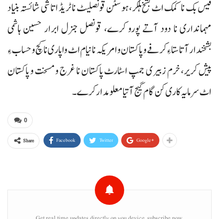
فیس بک نا کمک اٹ بشخ ہلکر، ہوسٹن قونصلیٹ نا ٹریڈ اتاشی شائستہ بنیاد
مہمانداری نا دود آتے پورو کرے، قونصل جنرل ابرار حسین ہاشمی
بشخندار آتا ستا ءِ کرفے و پاکستان و امریکہ نا نیام اٹ واپاری نا کچ و حساب ءِ
پیش کریر، خرم زبیری جمپ اسٹارٹ پاکستان نا غرج و مسخت و پاکستان
اٹ سرمایہ کاری کن گام گیج آتیا معلومدار کرے۔
0
Facebook
Twitter
Google+
Share
Get real time updates directly on you device, subscribe now.