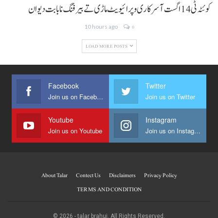
کوئٹہ ٹی 14 اگست آ سرکاری و پرائیویٹ ماڑی تے بیرفنگ نا بابت دیوان
10 hours ago
0
LOAD MORE POSTS
Facebook
Twitter
Join us on Facebook
Join us on Twitter
Youtube
Instagram
Join us on Youtube
Join us on Instagram
About Talar
Contect Us
Disclaimers
Privacy Policy
TERMS AND CONDITION
© 2026 - talar brahui. All Rights Reserved.