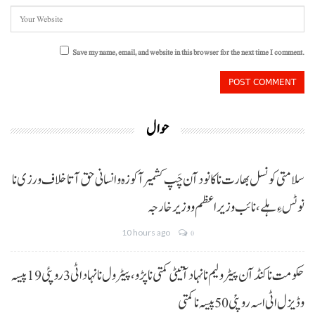
Save my name, email, and website in this browser for the next time I comment.
حوال
سلامتی کونسل بھارت نا کانود آن چَپ کشمیر آ کوزہ و انسانی حق آتا خلاف ورزی نا
نوٹس ءِ ہلے،نائب وزیراعظم و وزیر خارجہ
10 hours ago
0
حکومت نا کنڈ آن پیٹرولیم نا نہاد آتیٹی کمتی نا پڑو،پیٹرول نا نہاد اٹی 3 روپئی 19 پیسہ
و ڈیزل اٹی اسہ روپئی 50 پیسہ نا کمتی