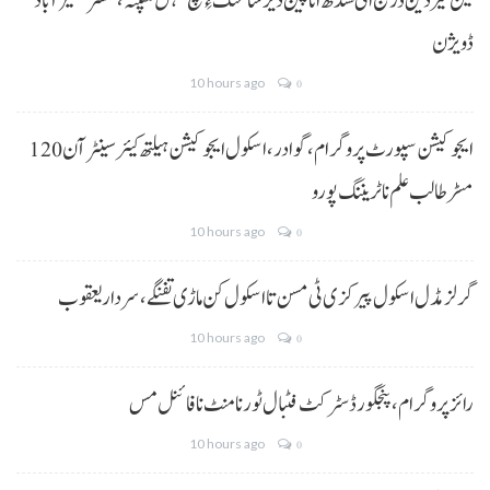
مین حیردین ڈرینج اٹی سندھ انا پین دیر شاغنگ ءِ ہچ گہس منپنہ،کمشنر نصیرآباد
ڈویژن
10 hours ago
0
ایجوکیشن سپورٹ پروگرام،گوادر، اسکول ایجوکیشن ہیلتھ کیئر سینٹر آن 120
مسڑ طالب علم نا ٹریننگ پورو
10 hours ago
0
گرلز مڈل اسکول پیرکزی ٹی مسن تا اسکول کن ماڑی تفنگے، سردار یعقوب
10 hours ago
0
رائز پروگرام، پنجگور ڈسٹرکٹ فٹبال ٹورنامنٹ نا فائنل مس
10 hours ago
0