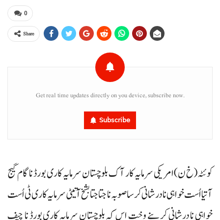
0
Share
Get real time updates directly on you device, subscribe now.
Subscribe
کوئٹہ(خ ن)امریکی سرمایہ کار آک بلوچستان سرمایہ کاری بورڈ نا گام گیج
آتیا اُست خواہی نا درشانی کرسا صوبہ نا جتا جتا بشخ آتیٹی سرمایہ کاری ٹی اُست
خواہی نا درشانی کرینے وخت اس کہ بلوچستان سرمایہ کاری بورڈ نا چیف