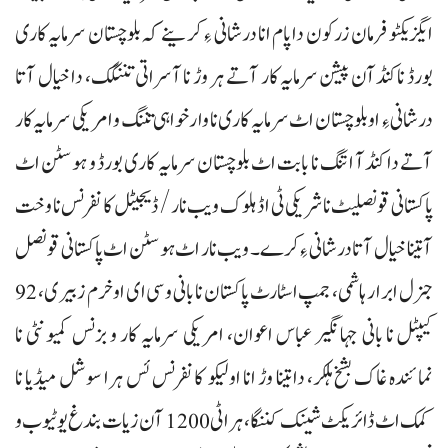
ایگزیکٹو فرمان زرکون دا پام انا درشانی ءِ کرینے کہ بلوچستان سرمایہ کاری
بورڈ نا کنڈآن پیشن سرمایہ کار آتے ہر وڑ نا آسراتی تننگک، دا خیال آتا
درشانی ءِ او بلوچستان اٹ سرمایہ کاری نا وارخواہی تننگ و امریکی سرمایہ کار
آتے دا کنڈآ اتنگ نا بابت اٹ بلوچستان سرمایہ کاری بورڈ و ہوسٹن اٹ
پاکستانی قونصلیٹ نا شریکی ٹی اڈ ہلوک ویب نار/ڈیجیٹل کانفرنس نا وخت
آ تینا خیال آتا درشانی ءِ کرے۔ ویب نار اٹ ہوسٹن اٹ پاکستانی قونصل
جنرل ابرار ہاشمی، جمپ اسٹارٹ پاکستان نا بانی و سی ای اوخرم زبیری، 92
کیپٹل نا بانی جہانگیر عباس اعوان، امریکی سرمایہ کار و بزنس کمیونٹی نا
نمائندہ غاک بشخ ہلکر، دا تینا وڑ انا اولیکو کانفرنس ئس ہرا سوشل میڈیا نا
کمک اٹ ڈائریکٹ شینک کننگا، ہراٹی 1200 آن زیات بندغ یو ٹیوب و