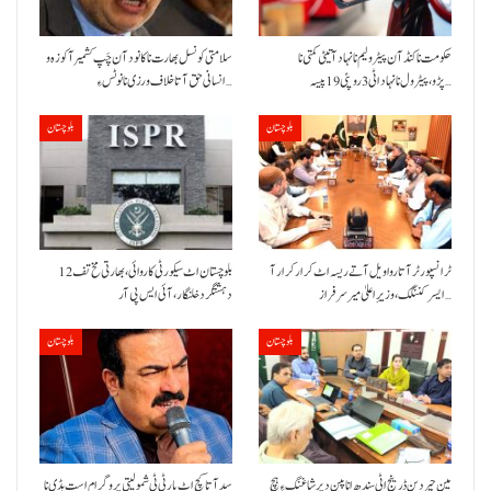
حکومت نا کنڈ آن پیٹرولیم نا نہاد آتیٹی کمتی نا
سلامتی کونسل بھارت نا کانود آن چَپ کشمیر آ کوزہ و
پڑو،پیٹرول نا نہاد اٹی 3 روپئی 19 پیسہ…
انسانی حق آتا خلاف ورزی نا نوٹس ءِ…
بلوچستان
بلوچستان
ٹرانسپورٹر آتا روا ویل آتے ریسہ اٹ کرار کرار آ
بلوچستان اٹ سیکورٹی کاروائی، بھارتی مخ تف 12
ایسر کننگک ،وزیرِ اعلیٰ میر سرفراز…
دہشتگرد خلنگار،آئی ایس پی آر
بلوچستان
بلوچستان
مین حیردین ڈرینج اٹی سندھ انا پین دیر شاغنگ ءِ ہچ
سد آتا کچ اٹ پارٹی ٹی شمولیتی پروگرام است بڈی نا