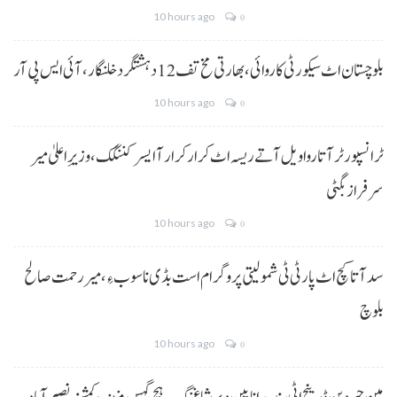
10 hours ago
0
بلوچستان اٹ سیکورٹی کاروائی، بھارتی مخ تف 12 دہشتگرد خلنگار،آئی ایس پی آر
10 hours ago
0
ٹرانسپورٹر آتا روا ویل آتے ریسہ اٹ کرار کرار آ ایسر کننگک ،وزیرِ اعلیٰ میر
سرفراز بگٹی
10 hours ago
0
سد آتا کچ اٹ پارٹی ٹی شمولیتی پروگرام است بڈی نا سوب ءِ،میر رحمت صالح
بلوچ
10 hours ago
0