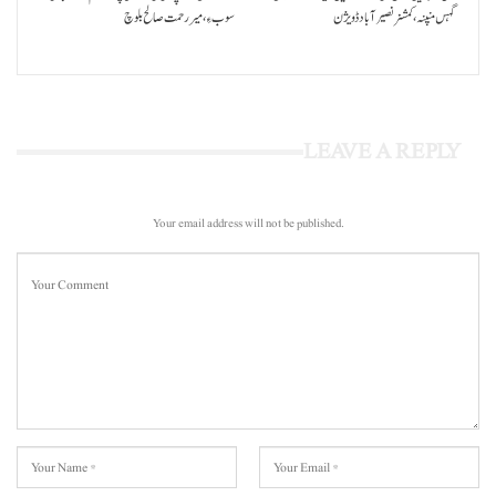
گہس منپنہ،کمشنر نصیرآباد ڈویژن
سوب ءِ،میر رحمت صالح بلوچ
LEAVE A REPLY
Your email address will not be published.