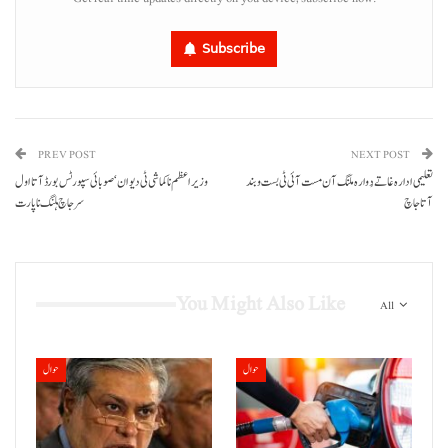
Subscribe
PREV POST
NEXT POST
تعلیمی ادارہ غاتے دُوارہ ملنگ آن مست آئی ٹی بست وبند
وزیراعظم نا کماشی ٹی دیوان‘صوبائی سپورٹس بورڈ آتا اول
آتا جاچ
سر جاچ ہلنگ نا پارت
You Might Also Like
All
حوال
حوال