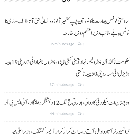
سلامتی کونسل بھارت نا کانود آن چَپ کشمیر آ کوزہ و انسانی حق آتا خلاف ورزی نا
نوٹس ءِ ہلے،نائب وزیراعظم و وزیر خارجہ
35 minutes ago
0
حکومت نا کنڈ آن پیٹرولیم نا نہاد آتیٹی کمتی نا پڑو،پیٹرول نا نہاد اٹی 3 روپئی 19 پیسہ
و ڈیزل اٹی اسہ روپئی 50 پیسہ نا کمتی
37 minutes ago
0
بلوچستان اٹ سیکورٹی کاروائی، بھارتی مخ تف 12 دہشتگرد خلنگار،آئی ایس پی آر
44 minutes ago
0
ٹرانسپورٹر آتا روا ویل آتے ریسہ اٹ کرار کرار آ ایسر کننگک ،وزیرِ اعلیٰ میر