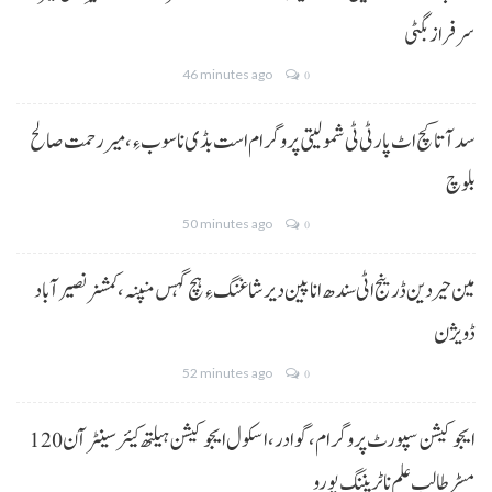
سرفراز بگٹی
46 minutes ago
0
سد آتا کچ اٹ پارٹی ٹی شمولیتی پروگرام است بڈی نا سوب ءِ،میر رحمت صالح
بلوچ
50 minutes ago
0
مین حیردین ڈرینج اٹی سندھ انا پین دیر شاغنگ ءِ ہچ گہس منپنہ،کمشنر نصیرآباد
ڈویژن
52 minutes ago
0
ایجوکیشن سپورٹ پروگرام،گوادر، اسکول ایجوکیشن ہیلتھ کیئر سینٹر آن 120
مسڑ طالب علم نا ٹریننگ پورو