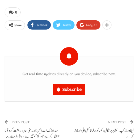
0
Facebook
Twitter
Google+
Share
Get real time updates directly on you device, subscribe now.
Subscribe
PREV POST
NEXT POST
فیفا ورلڈ کپ: اسپین پرتگال ءِ کٹسا کوارٹر فائنل اٹی ہند جوڑ
ہنہ اوڑک اٹ امن نا دمدستی بحالی، دہشت گرد آتا
کرے
چٹفنگ کن پبی گام گیج کننگک،وزیراعلیٰ بلوچستان میر