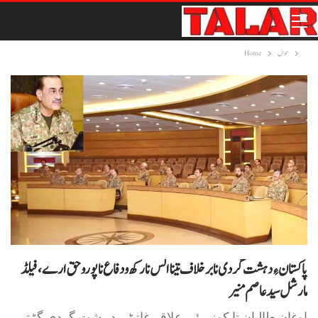
حوال
Home
پاکستان ءِ دہشت گردی نا برخلاف تینا الس نا رکھ و دفاع نا پورو حق ارے،فیلڈ
مارشل سید عاصم منیر
اوغان طالبان تا کوزہ ئی علاقہ غاتیٹی دہشت گردی گڑتی