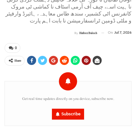
نا ہیت اسے، چیف آف آرمی اسٹاف نا کماشی ٹی مروک
کانفرنس اٹی کشمیر، سندھ طاس معاہدہ، ہائبرڈ وارفیئر
و ملٹی ڈومین ٹرانسفارمیشن نا بابت اہم پارت
On
Jul 7, 2026
By
Hafeez Baloch
0
Share
Get real time updates directly on you device, subscribe now.
Subscribe