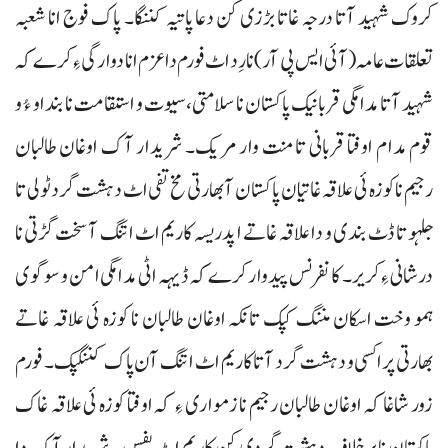
کروک شہید آتا درجہ غاتا بڑزی کن دعا پاتیہ کننگا۔ پاک فوج انا شعبہ
تعلقات عامہ (آئی ایس پی آر) نا رِد اٹ فورم دا عزم انا دوارگی ءِ کرے کہ
شہید آتا مدامگی قربانیک پاکستان نا سلامتی، سیوت و استقامت نا بنداو ءُ و
قوم مدام اوفتا قربانی تا منت وار مریک۔ شریدار آک اوغان طالبان
رجیم نا کوزہ ئی علاقہ غاتیان پاکستان آ بھارتی مخ تفی اٹ دہشت گرد ٹولی تا
جلہو تا ڈٹ بندی و دا علاقہ غاتے ا پدریسہ کاریم اٹ اتنگ آ سخت گڑتی نا
درشانی ءِ کریر۔ کانفرنس پیدوار کرے کہ ڈیہہ اٹی مدامگی امن و سوگوی
ہمو وخت اسکان مننگ کپک تانکہ اوغان طالبان نا کوزہ ئی علاقہ غاتے
بھارتی پراکسی و دہشت گرد آتا کاریم اٹ اتنگ آن پاک کننگپک۔ فورم
زور شاغا کہ اوغان طالبان رجیم نا زمواری ءِ کہ اوفتا کوزہ ئی علاقہ غاک