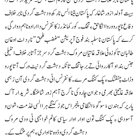
پاکستان نا برخلاف دہشت گردی کن کاریم اٹ بفس۔ شریدار آک دا
ہیت آ ولدا زور شاغار کہ پاکستان تینا الس نا رکھ و دہشت گردی نا برخلاف
دفاع نا پورو و روا انگا حق ءِ تخک۔ کور کمانڈرز کانفرنس دا ارادہ نا ہم دوارگی ءِ
کرے کہ پاکستان نا سلہہ بند فوج آپریشن “غضب للحق” نا رِد اٹ اوغان
طالبان تا کوزہ ئی علاقہ غاتیان مروک دہشت گرد سرجز آتا برخلاف انٹیلی
جنس بنداو آ کارروائی تے برجا تخک تانکہ دہشت گرد نیٹ ورک آتا پورو
وڑاٹ چٹفنگ ءِ پک کننگ مرے۔ کانفرنس اٹی دہشت گردی آن زہمی
علاقہ غاتیٹی بھرمی و جوان چاروکی نا گرج آ ہم زور شاغنگا۔ شریدار آک
پاریر کہ ہندن ءُ سوگو ءُ انتظامی پنجر اس جوڑ کننگے ہرا السی خذمت، شون و
آسودہی ءِ پک کننگ تون اوار اوار سیاسی کاٹم خواجہی ٹی ودی مروک
دہشت گردی و ڈوہ تا اواری ءِ ہم پرغنگ کے۔