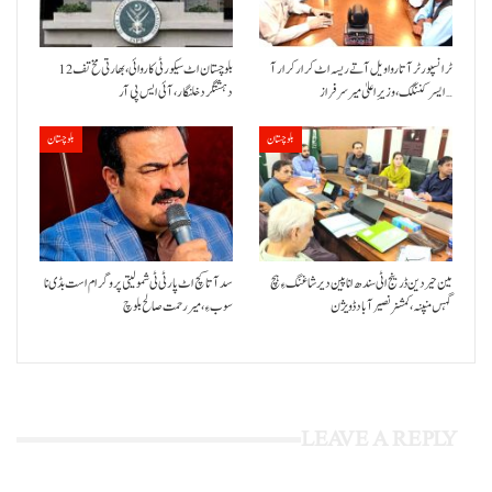
ٹرانسپورٹر آتا روا ویل آتے ریسہ اٹ کرار کرار آ
بلوچستان اٹ سیکورٹی کاروائی، بھارتی مخ تف 12
ایسر کننگک ،وزیرِ اعلیٰ میر سرفراز…
دہشتگرد خلنگار،آئی ایس پی آر
بلوچستان
بلوچستان
مین حیردین ڈرینج اٹی سندھ انا پین دیر شاغنگ ءِ ہچ
سد آتا کچ اٹ پارٹی ٹی شمولیتی پروگرام است بڈی نا
گہس منپنہ،کمشنر نصیرآباد ڈویژن
سوب ءِ،میر رحمت صالح بلوچ
LEAVE A REPLY