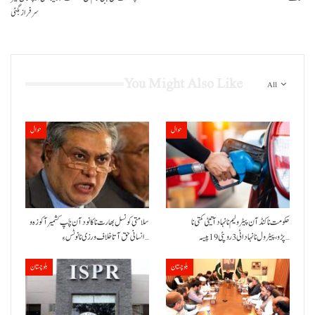
سرفراز بگٹی
You Might Also Like
All
حوال
حوال
حکومت نا کنڈ آن پیٹرولیم نا نہاد آتیٹی کمتی نا
سلامتی کونسل بھارت نا کانود آن چَپ کشمیر آ کوزہ و
پڑو،پیٹرول نا نہاد اٹی 3 روپئی 19 پیسہ…
انسانی حق آتا خلاف ورزی نا نوٹس ءِ…
بلوچستان
بلوچستان