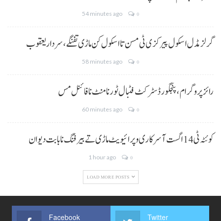
54 minutes ago
0
گرلز مڈل اسکول پیرکزی ٹی مسن تا اسکول کن ماڑی تفنگے، سردار یعقوب
58 minutes ago
0
رائز پروگرام، پنجگور ڈسٹرکٹ فٹبال ٹورنامنٹ نا فائنل مس
60 minutes ago
0
کوئٹہ ٹی 14 اگست آ سرکاری و پرائیویٹ ماڑی تے بیرفنگ نا بابت دیوان
1 hour ago
0
LOAD MORE POSTS
Facebook
Twitter