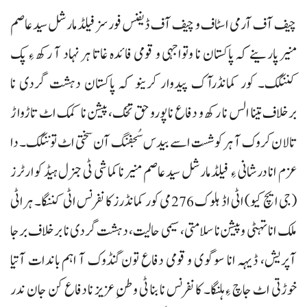
چیف آف آرمی اسٹاف و چیف آف ڈیفنس فورسز فیلڈ مارشل سید عاصم
منیر پارینے کہ پاکستان نا وتواجہی و قومی فائدہ غاتا ہر نہاد آ رکھ ءِ پک
کننگک۔ کور کمانڈرآک پیدوار کرینو کہ پاکستان دہشت گردی نا
برخلاف تینا الس نا رکھ و دفاع نا پورو حق تخک، پیشن نا کمک اٹ تاڑواڑ
تالان کروک آ ہر کوشست اسے بیدس سُجفنگ آن سختی اٹ توننگک۔ دا
عزم انا درشانی ءِ فیلڈ مارشل سید عاصم منیر نا کماشی ٹی جنرل ہیڈ کوارٹرز
(جی ایچ کیو) اٹی اڈ ہلوک 276 می کور کمانڈرز کانفرنس اٹی کننگا۔ ہراٹی
ملک انا تہٹی وپیشن نا سلامتی، سیمی حالیت، دہشت گردی نا برخلاف برجا
آپریش، ڈیہہ انا سوگوی و قومی دفاع تون گنڈوک آ اہم باندات آتیا
خوڑتی اٹ جاچ ءِ ہلنگا۔ کانفرنس نا بنا ٹی وطنِ عزیز نا دفاع کن جان ندر