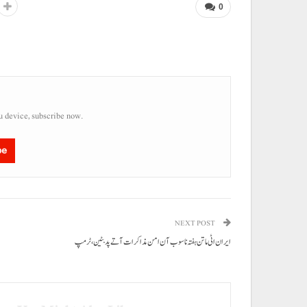
0
u device, subscribe now.
be
NEXT POST
ایران اٹی ماتن ہفتہ نا سوب آن امن مذاکرات آتے پد بٹین، ٹرمپ