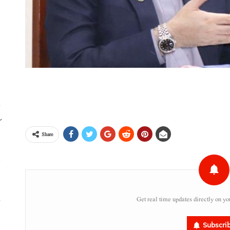
ا
ا
ڈ
ک
Share
س
ء
Get real time updates directly on yo
Subscri