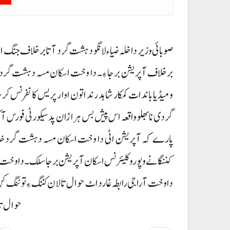
صوبائی وزیر داخلہ ضیاء لانگو دہشت گرد آتا برخلاف جنگ اٹی سی
برخلاف آپریشن برجا ءِ۔ دا وخت اسکان مسہ دہشت گرد خلنگا
ومیڈیا باندات کمکار شاہد رند اتون اوار پریس کانفرنس ک
گردی نا بھلو واقعہ اس پیش بس ہراڑان پد سیکورٹی فورس آک
پارے کہ آپریشن اٹی دا وخت اسکان مسہ دہشت گرد خلنگا
کننگانے و پورو کلیئرنس اسکان آپریشن برجا سلک۔ دا وخت آ
دا وخت آ راجی رابطہ غا رد اٹ حوال تالان کننگ ءِ توننگ ک
حوال تا