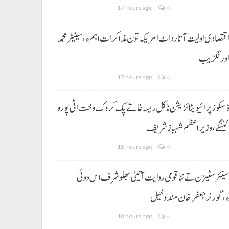
17 hours ago
0
قتصادی اولیت آتا رد اٹ امریکہ تون مذاکرات اہم ءِ،سینیٹر محمد
ورنگزیب
17 hours ago
0
سکوز پرائیویٹائزیشن نا کل ریسہ غاتے پک کروک وخت اٹی پورو
ننگے ،وزیراعظم شہباز شریف
18 hours ago
0
ینئر سٹیزن تے ننا قومی روایت آتیٹی بھلو شرف اس دوئی
ِ،گورنر جعفرخان مندوخیل
18 hours ago
0