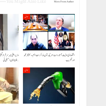
You Might Also Like
More From Author
حوال
اقتصادی اولیت آتا رد اٹ امریکہ تون مذاکرات اہم ءِ،سینیٹر محمد
وزیراعلیٰ میر سرفراز بگٹی
اورنگزیب
بلوچستان اسمبلی ٹی…
حوال