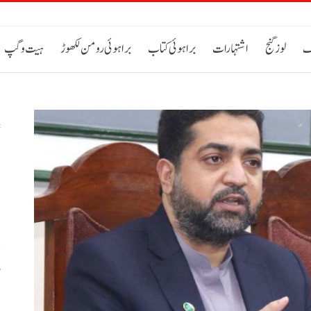
ک
لوز گنج
اشتہارات
براہوئی کتاب
براہوئی رومن لکھوڑ
ہیت و گپ
د
د
و
ب