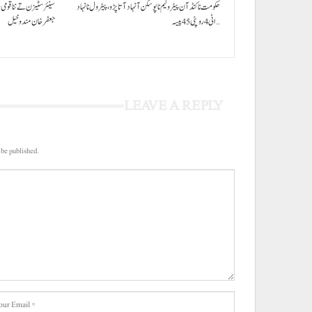
حکومت نا کنڈ آن پیٹرولیم نا پوسکن آ نہاد آتا پڑو،پیٹرول نا نہاد
سینئر سٹیزن تے ننا قومی
اٹی 4 روپئی 45 پیسہ…
جعفرخان مندوخیل
LEAVE A REPLY
 be published.