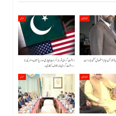
بلوچستان
حوال
 نا کنڈ آن،یومِ استحصالِ کشمیر نا رد اٹ
دہشت گردی تور مذاکرات نا چارمی دور،پاکستان و امریکہ نا
دہشت گردی نا برخلاف کمکاری ءِ…
بلوچستان
حوال