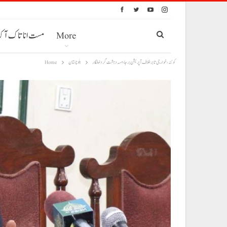
More
مست انا تاک آ
کوئٹہ، خوارجی تا برخلاف آپریشن برجا، مسہ دہشت گرد خلنگار
بلوچستان
Home