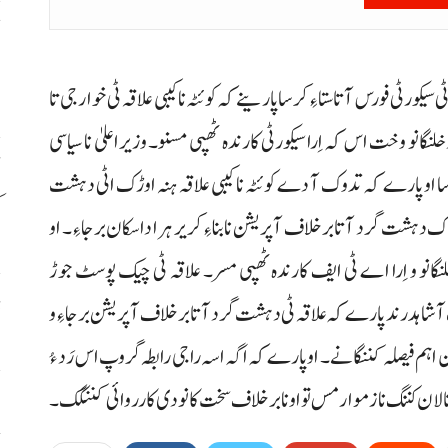
ح
اٹ
کورٹی فورس آتا ستاءِ کرسا پارینے کہ کوئٹہ نا کیبی علاقہ ٹی خوارجی تا
نو وخت اس کہ اِرا سیکورٹی کارندہ ٹھپی مسنو۔ وزیراعلیٰ نا سیاسی
رسا او پارے کہ تدوک آ دے کوئٹہ نا کیبی علاقہ ہنہ اوڑک اٹی دہشت
ک
 دہشت گرد آتا برخلاف آپریشن نا بناءِ کریر ہرا داسکان برجاءِ۔ او
نو و اِرا اے ٹی ایف کارندہ ٹھپی مسر۔ علاقہ ٹی چیک پوسٹ جوڑ
ڈ
 شاہد رند پارے کہ علاقہ ٹی دہشت گرد آتا برخلاف آپریشن برجاءِ و
ن اہم فیصلہ کننگانے۔ او پارے کہ اگہ اسہ راجی رابطہ گروپ اس رَد ءُ
لان کننگ نا زموار مس تو اونا برخلاف سخت کانودی کارروائی کننگک۔
س
ح