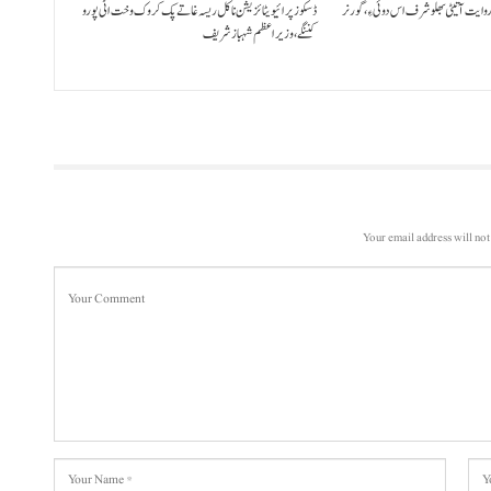
 روایت آتیٹی بھلو شرف اس دوئی ءِ،گورنر
ڈسکوز پرائیویٹائزیشن نا کل ریسہ غاتے پک کروک وخت اٹی پورو
کننگے ،وزیراعظم شہباز شریف
Your email address will not