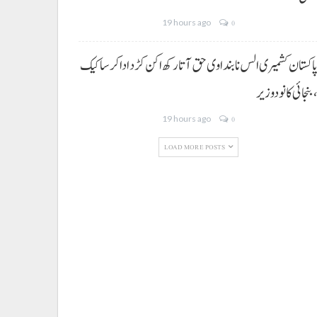
19 hours ago
0
اکستان کشمیری الس نا بنداوی حق آتا رکھ اکن کڑد ادا کرسا کیک
بنجائی کانودوزیر
19 hours ago
0
LOAD MORE POSTS