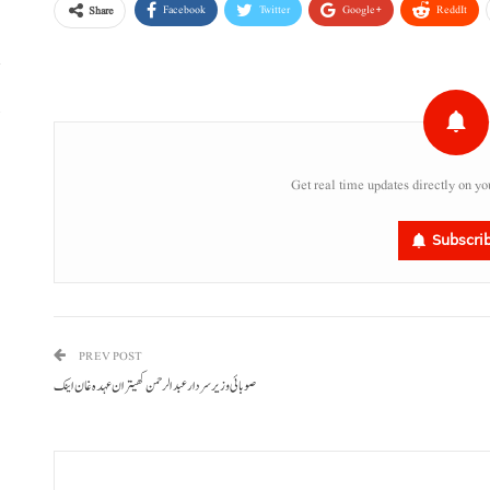
Facebook
Twitter
Google+
ReddIt
Share
پ
،
Get real time updates directly on yo
Subscri
PREV POST
صوبائی وزیر سردار عبدالرحمن کھیتران عہدہ غان اینک