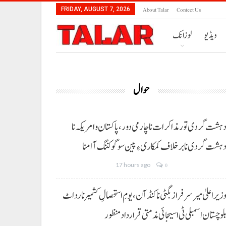
About Talar
Contect Us
FRIDAY, AUGUST 7, 2026
ویڈیو
لوزانک
حوال
ہشت گردی تور مذاکرات نا چارمی دور،پاکستان و امریکہ نا
ہشت گردی نا برخلاف کمکاری ءِ پین سوگو کننگ آ امنا
17 hours ago
0
زیراعلیٰ میر سرفراز بگٹی نا کنڈ آن،یومِ استحصالِ کشمیر نا رد اٹ
لوچستان اسمبلی ٹی اسیجائی مذمتی قرارداد منظور