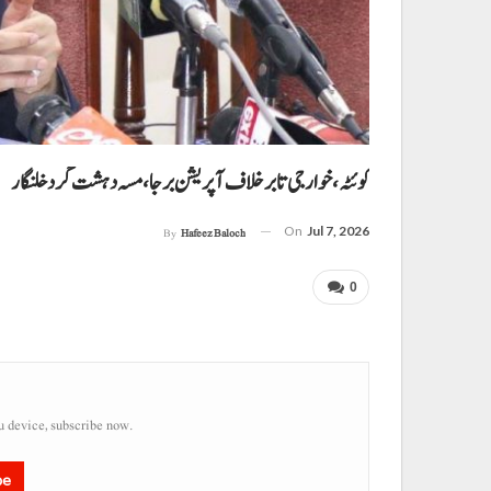
کوئٹہ، خوارجی تا برخلاف آپریشن برجا، مسہ دہشت گرد خلنگار
On
Jul 7, 2026
By
Hafeez Baloch
0
u device, subscribe now.
be