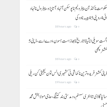
کومت نا کنڈ آن پیٹرولیم نا پوسکن آ نہاد آتا پڑو،پیٹرول نا نہاد
ی 4 روپئی 45 پیسہ نا ودکی
18 hours ago
0
5 اگست سویلی ایشیا نا تاریخ نا بھاز است ہسون ءُ دے اسے،ڈپٹی
مشنر کچھی
18 hours ago
0
پٹی کمشنر فریدہ ترین نا کماشی ٹی کشمیری الس تون یکجہتی کن ریلی
19 hours ago
0
ائپا گاڈی تا انٹری سسٹم ءِ دمدستی بند کننگے، حاجی مولا بخش محمد
سنی