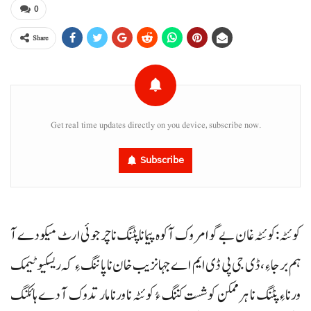
0
Share
Get real time updates directly on you device, subscribe now.
Subscribe
کوئٹہ: کوئٹہ غان بے گوا مروک آ کوہ پیمانا پٹنگ نا چرجوئی ارٹ میکو دے آ
ہم برجاءِ، ڈی جی پی ڈی ایم اے جہانزیب خان نا پاننگ ءِ کہ ریسکیو ٹیمک
ورناءِ پٹنگ نا ہرممکن کوشست کننگ ءُ کوئٹہ نا ورنا مار تدوک آ دے ہائکنگ