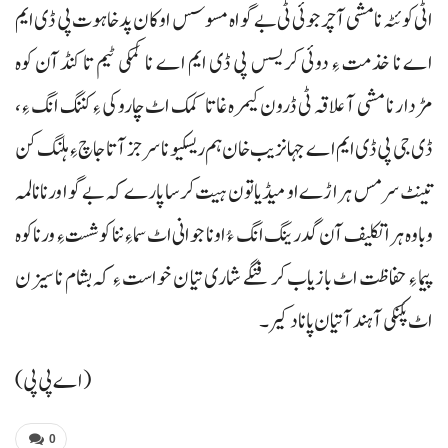
اٹی کوئٹہ نا مشی آ چرجوئی ٹی بے گواہ مسوسس اوکان پد خاہوت پی ڈی ایم
اے نا خذمت ءِ دوئی کریسس پی ڈی ایم اے نا کمکی ٹیم تا کنڈآن کوہ
مڑدار نا مشی آ علاقہ ٹی ڈرون کیمرہ غاتا کمک اٹ چاروکی ءِ کننگ انگ ءِ،
ڈی جی پی ڈی ایم اے جہانزیب خان ہم ریسکیو نا سرجزآتا جاچ ءِ ہلنگ کن
تینٹ سرمس ہراڑے او میڈیا تون ہیت کرسا پارے کہ بے گوا ورنانا لمہ
وباوہ ہرا تکلیف آن گدرینگ انگ ءُ اونا جوانی اٹ سماءِ ننا کوشست ءِ ورناکوہ
پیما ءِ حفاظت اٹ بازیاب کرفنگے شاری تیا ن خواست ءِ کہ بشام نا سیزن
اٹ پکنکی آ ہند آتیان پانادکیر۔
(اے پی پی)
0