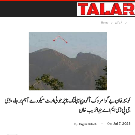
بلوچستان
Home
کوئٹہ غان بے گوا مروک آ کوہ پیمانا پٹنگ نا چرجوئی ارٹ میکو دے آ ہم برجاءِ، ڈی
جی پی ڈی ایم اے جہانزیب خان
On
Jul 7, 2023
By
Fayyaz Baloch