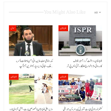
You Might Also Like
All
بلوچستان
حوال
بلوچستان، دہشت گرد آتا برخلاف
مکہ دفاعی معاہدہ ڈیہہ اٹی امن نا ضمانت نا کسر ءِ
کارروائی، 15خوارج خلنگار،آئی ایس پی آر
ملک،بنجائی وزیر و پارلیمنٹرین آتا گپ…
بلوچستان
بلوچستان
کمشنر لورالائی نا پارت آ مکہ ٹی پک مروک تاریخی
وزیر اعلیٰ بلوچستان نا خصوصی پارت،جشن آزادی نا رد