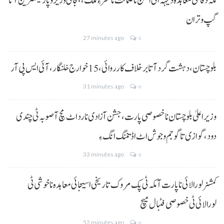
مکہ دفاعی معاہدہ ڈیہہ اٹی امن نا ضمانت نا کسر ءِ ملک،بنجائی وزیر و پارلیمنٹرین آتا
گپ و تران
27 minutes ago
0
بلوچستان، دہشت گرد آتا برخلاف کارروائی، 15خوارج خلنگار،آئی ایس پی آر
31 minutes ago
0
وزیر اعلیٰ بلوچستان نا خصوصی پارت،جشن آزادی نا رد اٹ مچ آ صوبہ ٹی چندی
دود، گوازی تا گو جم و جوش اٹ اڈ تننگ انگ ءِ
33 minutes ago
0
کمشنر لورالائی نا پارت آ مکہ ٹی پک مروک تاریخی اسیجائی معاہدہ نا خوشی ٹی
لورالائی ٹی خصوصی فٹبال میچ
52 minutes ago
0