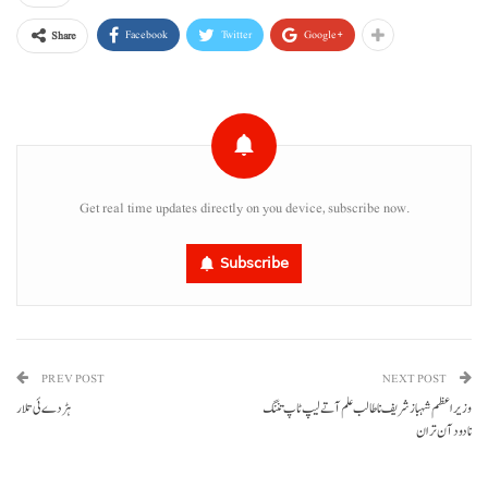
Facebook
Twitter
Google+
Share
Get real time updates directly on you device, subscribe now.
Subscribe
PREV POST
NEXT POST
وزیراعظم شہباز شریف نا طالب علم آتے لیپ ٹاپ تننگ
ہڑ دے ئی تلار
نا دود آن تران