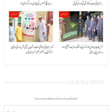
اسیجائی معاہدہ نا خوشی ٹی لورالائی ٹی…
اٹ مچ آ صوبہ ٹی چندی دود، گوازی تا…
بلوچستان
بلوچستان
الس نا جان و مال انا رکھ ءِ پک کننگ اولیت آتیٹی اوار
مکہ اسیجائی دفاعی معاہدہ تین پہ تینی شریداری ءِ پین
ءِ،ایس پی ہرنائی
سوگو کیک،کمشنر نصیرآباد ڈویژن
LEAVE A REPLY
Your email address will not be published.