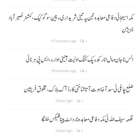
مکہ اسیجائی دفاعی معاہدہ تین پہ تینی شریداری ءِ پین سوگو کیک،کمشنر نصیرآباد
ڈویژن
57 minutes ago
0
الس نا جان و مال انا رکھ ءِ پک کننگ اولیت آتیٹی اوار ءِ،ایس پی ہرنائی
59 minutes ago
0
ضلع چاغی ٹی سد آ خاہوت آتا شناختی کارڈ آک بلاک، مخلوق فریشان
1 hour ago
0
قلعہ سیف اللہ ٹی مکہ دفاعی معاہدہ نا رد اٹ پینا فلیکس خلنگا
1 hour ago
0