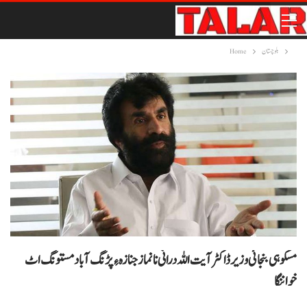
بلوچستان
Home
مسکوہی بنجائی وزیر ڈاکٹر آیت اللہ درانی نا نمازجنازہ ءِ پڑنگ آباد مستونگ اٹ
خواننگا