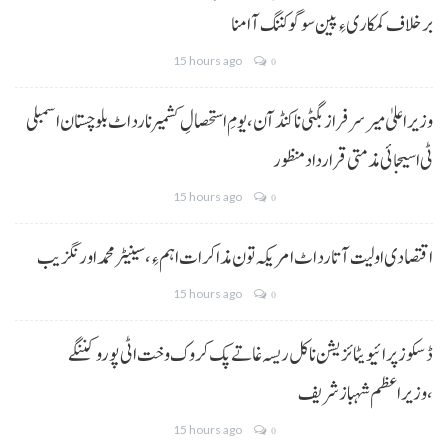
برخلاف کمکاری ءِ پین سوگو کننگ آ امنا
15 hours ago
0
وزیراعلیٰ میر سرفراز بگٹی نا کنڈ آن،یومِ استحصالِ کشمیر نا رد اٹ بلوچستان اسمبلی
ٹی اسیجائی مذمتی قرارداد منظور
15 hours ago
0
اقتصادی اولیت آتا رد اٹ امریکہ تون مذاکرات اہم ءِ،سینیٹر محمد اورنگزیب
15 hours ago
0
ڈسکوز پرائیویٹائزیشن نا کل ریسہ غاتے پک کروک وخت اٹی پورو کننگے
،وزیراعظم شہباز شریف
15 hours ago
0