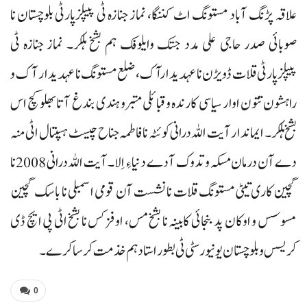
علاقہ پڑنگ آباد مستونگ اٹ کننگا، نماز جنازہ ٹی پیپلزپارٹی بلوچستان نا
صوبائی صدر حاجی علی مدد جتک وایلوفک ہم بشخ ہلکر۔ نماز جنازہ ٹی
پیپلزپارٹی قلات ڈویڑن نا عہدیدارآک، ضلع مستونگ نا عہدیدار آک و
راہشون تتون اوار سیاسی کارندہ و قبائلی متبرو ہندی بندغ آتا بھلو کچ اس
بشخ ہلکر۔ ایماندار آیت اللہ درانی کوئٹہ نا فاطمہ جناح چیسٹ ہسپتال اٹی منہ
دے آن درمان مسکہ و تدوک آ دے دنیا ءِ اِلا۔ آیت اللہ درانی 2008 نا
گچین کاری تیٹی مستونگ قلات نا نشست آن قومی اسمبلی نا باسک گچین
مسوسس و اوکان پد بنجائی کابینہ نا بشخ مس، اوفزکس نا بشخ اٹی پی ایچ ڈی
کریسس و بلوچستان یونیورسٹی ٹی بطور استاد ہم خذمت کرسا کرے۔
0