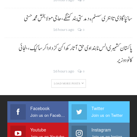
0
سائپا گاڈی تا انٹری سسٹم ءِ دمدستی بند کننگے، حاجی مولا بخش محمد حسنی
16 hours ago
0
پاکستان کشمیری الس نا بنداوی حق آتا رکھ اکن کڑد ادا کرسا کیک ،بنجائی
کانودوزیر
16 hours ago
0
LOAD MORE POSTS
Facebook
Twitter
Join us on Facebook
Join us on Twitter
Youtube
Instagram
Join us on Youtube
Join us on Instagram