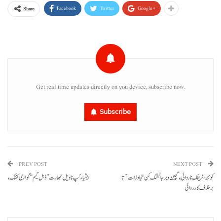
Facebook
Twitter
Google+
Share
Get real time updates directly on you device, subscribe now.
Subscribe
PREV POST
NEXT POST
کوئٹہ، ٹریفک نا روانی ءِ گچین و برجاتخنگ کن تجاوزات آتا
ایشیاء کپ نا ویل‘بھارت ”ڈبل گیم“ گوازی کننگ ءِ
برخلاف کارروائی