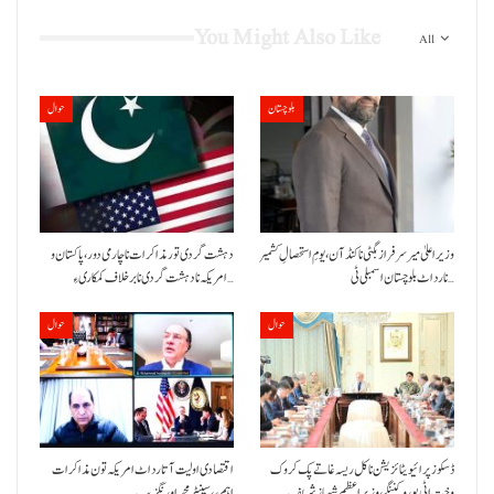
You Might Also Like
All
بلوچستان
حوال
وزیراعلیٰ میر سرفراز بگٹی نا کنڈ آن،یومِ استحصالِ کشمیر
دہشت گردی تور مذاکرات نا چارمی دور،پاکستان و
نا رد اٹ بلوچستان اسمبلی ٹی…
امریکہ نا دہشت گردی نا برخلاف کمکاری ءِ…
حوال
حوال
ڈسکوز پرائیویٹائزیشن نا کل ریسہ غاتے پک کروک
اقتصادی اولیت آتا رد اٹ امریکہ تون مذاکرات
وخت اٹی پورو کننگے ،وزیراعظم شہباز شریف
اہم ءِ،سینیٹر محمد اورنگزیب