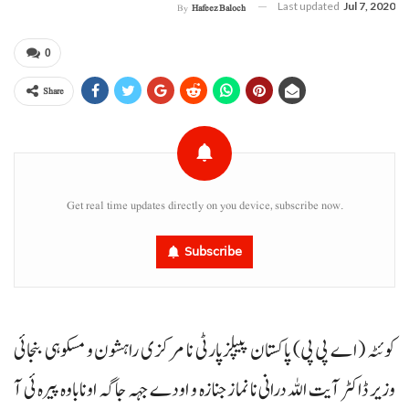
Last updated
Jul 7, 2020
By
Hafeez Baloch
0
Share
Get real time updates directly on you device, subscribe now.
Subscribe
کوئٹہ (اے پی پی) پاکستان پیپلزپارٹی نا مرکزی راہشون و مسکوہی بنجائی
وزیر ڈاکٹر آیت اللہ درانی نا نماز جنازہ و اودے جہہ جاگہ اوناباوہ پیرہ ئی آ