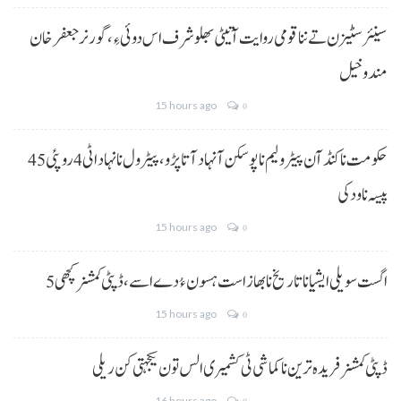
سینئر سٹیزن تے ننا قومی روایت آتیٹی بھلو شرف اس دوئی ءِ،گورنر جعفرخان
مندوخیل
15 hours ago
0
حکومت نا کنڈ آن پیٹرولیم نا پوسکن آ نہاد آتا پڑو،پیٹرول نا نہاد اٹی 4 روپئی 45
پیسہ نا ودکی
15 hours ago
0
5 اگست سویلی ایشیا نا تاریخ نا بھاز است ہسون ءُ دے اسے،ڈپٹی کمشنر کچھی
15 hours ago
0
ڈپٹی کمشنر فریدہ ترین نا کماشی ٹی کشمیری الس تون یکجہتی کن ریلی
16 hours ago