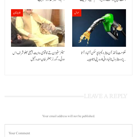
حوال
بلوچستان
حکومت نا کنڈ آن پیٹرولیم نا پوسکن آ نہاد آتا
سینئر سٹیزن تے ننا قومی روایت آتیٹی بھلو شرف اس
پڑو،پیٹرول نا نہاد اٹی 4 روپئی 45 پیسہ…
دوئی ءِ،گورنر جعفرخان مندوخیل
LEAVE A REPLY
Your email address will not be published.