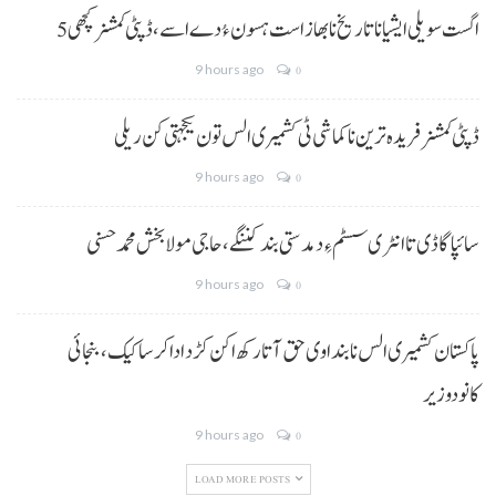
5 اگست سویلی ایشیا نا تاریخ نا بھاز است ہسون ءُ دے اسے،ڈپٹی کمشنر کچھی
9 hours ago
0
ڈپٹی کمشنر فریدہ ترین نا کماشی ٹی کشمیری الس تون یکجہتی کن ریلی
9 hours ago
0
سائپا گاڈی تا انٹری سسٹم ءِ دمدستی بند کننگے، حاجی مولا بخش محمد حسنی
9 hours ago
0
پاکستان کشمیری الس نا بنداوی حق آتا رکھ اکن کڑد ادا کرسا کیک ،بنجائی
کانودوزیر
9 hours ago
0
LOAD MORE POSTS