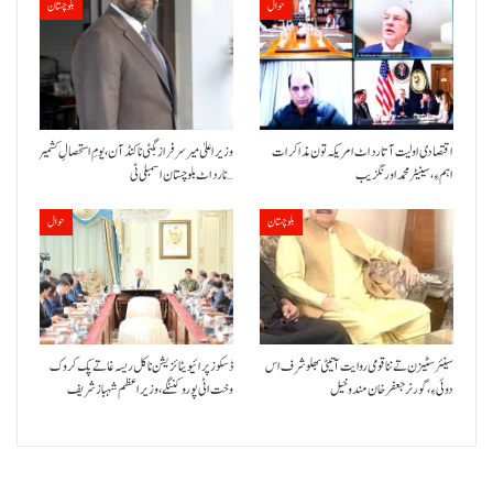
حوال
بلوچستان
اقتصادی اولیت آتا رد اٹ امریکہ تون مذاکرات
وزیراعلیٰ میر سرفراز بگٹی نا کنڈ آن،یومِ استحصالِ کشمیر
اہم ءِ،سینیٹر محمد اورنگزیب
نا رد اٹ بلوچستان اسمبلی ٹی…
بلوچستان
حوال
سینئر سٹیزن تے ننا قومی روایت آتیٹی بھلو شرف اس
ڈسکوز پرائیویٹائزیشن نا کل ریسہ غاتے پک کروک
دوئی ءِ،گورنر جعفرخان مندوخیل
وخت اٹی پورو کننگے ،وزیراعظم شہباز شریف