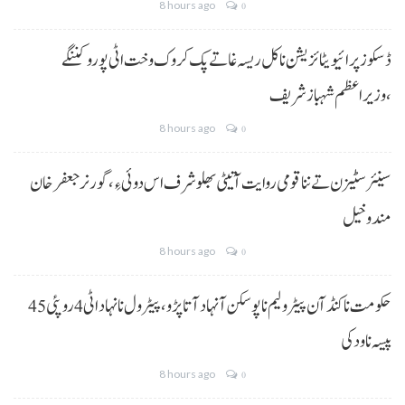
8 hours ago
0
ڈسکوز پرائیویٹائزیشن نا کل ریسہ غاتے پک کروک وخت اٹی پورو کننگے
،وزیراعظم شہباز شریف
8 hours ago
0
سینئر سٹیزن تے ننا قومی روایت آتیٹی بھلو شرف اس دوئی ءِ،گورنر جعفرخان
مندوخیل
8 hours ago
0
حکومت نا کنڈ آن پیٹرولیم نا پوسکن آ نہاد آتا پڑو،پیٹرول نا نہاد اٹی 4 روپئی 45
پیسہ نا ودکی
8 hours ago
0