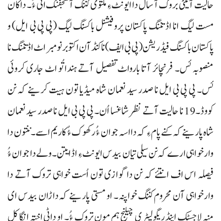
حالیت آتیٹی بروک آ سال دا ایونٹ ءِ ملتوی کننگ آ سجفنگ اٹی ءُُ۔ داکان
مست لیگ انا اڈ تننگ پاکستان پروفیشنل باکسنگ لیگ (پی پی بی ایل) و
پاکستان باکسنگ فیڈریشن (پی بی ایف) نا کنڈآن اکتوبر نومبر اٹ اڈ تننگ نا
منصوبہ ئس۔ فرنچائر آتا بارواٹ تفصیل آتے ہندا تُو اٹ جاری کروئی
ئس۔ پی پی بی ایل نا صدر سید نعمان شاہ میڈیا تون ہیت کرینے کہ نن
کووڈ۔19 نا حالیت آتے نظر شاغسا اُن۔ پی پی بی ایل نا صدر سید نعمان
شاہ پارینے کہ کنے پام ءِ کہ دا اسہ جوان ءُُ رکھوک ءُُ کاریم اسے۔ ننتون دا
وارخواہی ارے کہ نن سیلی تیان بیدس ایونٹ ءِ اڈ ایتن۔ ولے دا جوان ءُُ
فیصلہ اس اف انتئے کہ نن دا گوازی تون اُست خواہی تروک آتے دا
وارخواہی آن محروم کننگ خواپنہ۔ او مستی پارینے کہ داڑان بیدس ای
منہ لاجسٹک اینڈ ریگولیٹری چیلنج ہم مون تروک ءُُ۔ او داٹی اختہ انگا کل