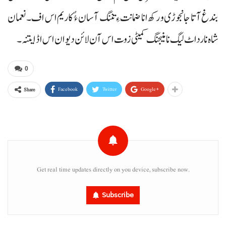
بندغ آتا جانجوڑی و رکھ انا ضمانت ءِ تننگ آسان ءُُ کاریم اس اف۔ نعمان
شاہ نا رداٹ لیگ نا منیجنگ کمیٹی زوت اس آن لائن دیوان اس اڈ ایتنہ۔
0
Facebook
Twitter
Google+
Share
Get real time updates directly on you device, subscribe now.
Subscribe