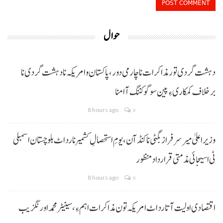
حوال
دہشت گردی تور مذاکرات نا چارمی دور،پاکستان و امریکہ نا دہشت گردی نا
برخلاف کمکاری ءِ پین سوگو کننگ آ امنا
8 hours ago
0
وزیراعلیٰ میر سرفراز بگٹی نا کنڈ آن،یومِ استحصالِ کشمیر نا رد اٹ بلوچستان اسمبلی
ٹی اسیجائی مذمتی قرارداد منظور
8 hours ago
0
اقتصادی اولیت آتا رد اٹ امریکہ تون مذاکرات اہم ءِ،سینیٹر محمد اورنگزیب