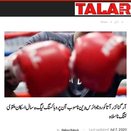
حوال
Home
آرگنائزر آتا کورونا وائرس دَین نا سوب آن پرو باکسنگ لیگ ءِ سال اسکان ملتوی
کننگ نا سلاہ
Last updated
Jul 7, 2020
By
Hafeez Baloch