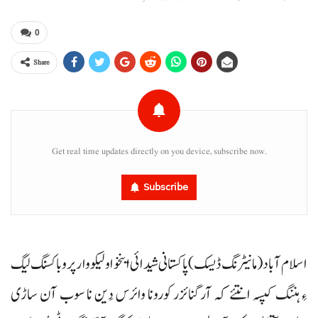
0
Share
Get real time updates directly on you device, subscribe now.
Subscribe
اسلام آباد (مانیٹرنگ ڈیسک) پاکستانی شیدائی اینخو اولیکو وار پرو باکسنگ لیگ
ءِ ہننگ کپسہ انتئے کہ آرگنائزر کورونا وائرس دَین نا سوب آن ساڑی