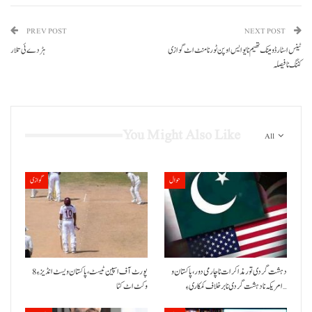
PREV POST
NEXT POST
ٹینس اسٹار ڈومینک تھیم نا یو ایس اوپن ٹورنامنٹ اٹ گوازی
ہڑدے ئی تلار
کننگ نا فیصلہ
You Might Also Like
All
حوال
گوازی
دہشت گردی تور مذاکرات نا چارمی دور،پاکستان و
پورٹ آف اسپین ٹیسٹ،پاکستان ویسٹ انڈیز ءِ 8
امریکہ نا دہشت گردی نا برخلاف کمکاری ءِ…
وکٹ اٹ کٹا