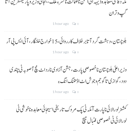
مکہ دفاعی معاہدہ ڈیہہ اٹی امن نا ضمانت نا کسر ءِ ملک،بنجائی وزیر و پارلیمنٹرین آتا
گپ و تران
1 hour ago
0
بلوچستان، دہشت گرد آتا برخلاف کارروائی، 15خوارج خلنگار،آئی ایس پی آر
1 hour ago
0
وزیر اعلیٰ بلوچستان نا خصوصی پارت،جشن آزادی نا رد اٹ مچ آ صوبہ ٹی چندی
دود، گوازی تا گو جم و جوش اٹ اڈ تننگ انگ ءِ
1 hour ago
0
کمشنر لورالائی نا پارت آ مکہ ٹی پک مروک تاریخی اسیجائی معاہدہ نا خوشی ٹی
لورالائی ٹی خصوصی فٹبال میچ