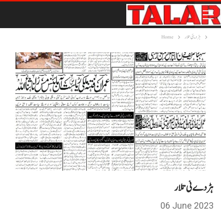
ہڑدیئی تلار
Home
ہڑ دے ئی تلار
06 June 2023