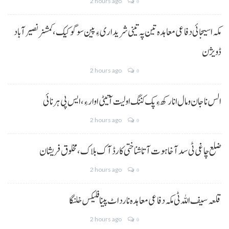
2 hours ago
0
مکہ اسیجائی دفاعی معاہدہ تین پہ تینی شریداری ءِ پین سوگو کیک،کمشنر نصیرآباد
ڈویژن
2 hours ago
0
الس نا جان و مال انا رکھ ءِ پک کننگ اولیت آتیٹی اوار ءِ،ایس پی ہرنائی
2 hours ago
0
ضلع چاغی ٹی سد آ خاہوت آتا شناختی کارڈ آک بلاک، مخلوق فریشان
2 hours ago
0
قلعہ سیف اللہ ٹی مکہ دفاعی معاہدہ نا رد اٹ پینا فلیکس خلنگا
2 hours ago
0