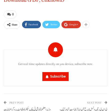
Download (PDF, Unknown)
0
Facebook
Twitter
Google+
Share
Get real time updates directly on you device, subscribe now.
Subscribe
PREV POST
NEXT POST
بی این پی رنگ و نسل نا پرخ آن ایڑتر خذمت آ باور کیک،
وزیر اعظم نا کماشی ٹی پبلک سیکٹر ڈویلپمنٹ پروگرام نا بابت