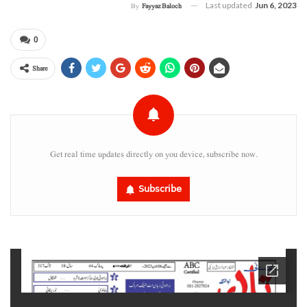
Last updated
Jun 6, 2023
By
Fayyaz Baloch
0
Share
Get real time updates directly on you device, subscribe now.
Subscribe