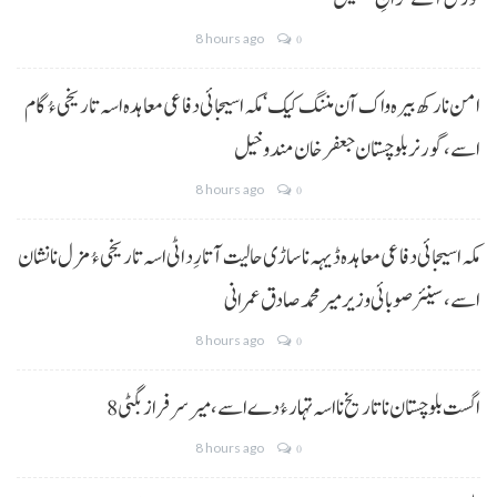
8 hours ago
0
امن نا رکھ بیرہ واک آن مننگ کیک‘ مکہ اسیجائی دفاعی معاہدہ اسہ تاریخی ءُ گام
اسے،گورنر بلوچستان جعفر خان مندوخیل
8 hours ago
0
مکہ اسیجائی دفاعی معاہدہ ڈیہہ نا ساڑی حالیت آتا رِد اٹی اسہ تاریخی ءُ مزل نا نشان
اسے،سینئر صوبائی وزیر میر محمد صادق عمرانی
8 hours ago
0
8 اگست بلوچستان نا تاریخ نا اسہ تہار ءُ دے اسے، میرسرفراز بگٹی
8 hours ago
0