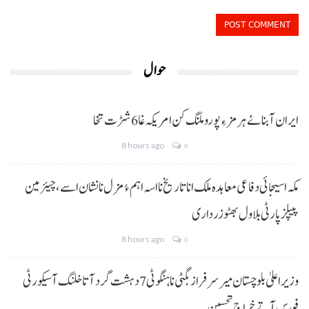
حوال
ایران آبنائے ہرمز ءِ پورو ملنگ کن امریکہ غا 6 شڑت تخا
8 hours ago
0
مکہ اسیجائی دفاعی معاہدہ ملک انا تاریخ نا اسہ اہم ءُ مزل نا نشان اسے، چیئرمین
پیپلز پارٹی بلاول بھٹو زرداری
8 hours ago
0
وزیراعلیٰ بلوچستان میر سرفراز بگٹی نا ہنگو ٹی 7 دہشت گرد آتا خلنگ آ سیکورٹی
فورس آتے خراجِ تحسین