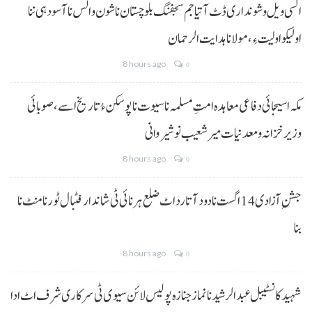
السی ویل و شونداری ڈٹ آتیا جم سجفنگ بلوچستان نا شون و الس نا آسودہی ننا
اولیکو اولیت ءِ،مولانا ہدایت الرحمان
8 hours ago
0
مکہ اسیجائی دفاعی معاہدہ امتِ مسلمہ نا سیوت نا پوسکن ءُ تاریخ اسے، صوبائی
وزیر خزانہ و معدنیات میر شعیب نوشیروانی
8 hours ago
0
جشنِ آزادی 14 اگست نا دود آتا رد اٹ ضلع ہرنائی ٹی شاندار فٹبال ٹورنامنٹ نا
بنا
8 hours ago
0
شہید کانسٹیبل عبدالرشید نا نماز جنازہ پولیس لائن سیوی ٹی سرکاری شرف اٹ ادا