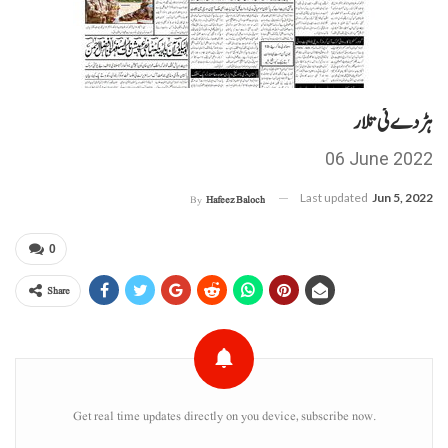
ہڑدے ئی تلار
06 June 2022
Last updated
Jun 5, 2022
By
Hafeez Baloch
0
Share
Get real time updates directly on you device, subscribe now.