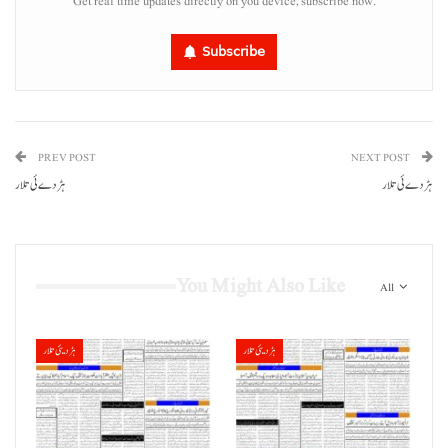
Get real time updates directly on you device, subscribe now.
Subscribe
PREV POST
NEXT POST
ہڑدے ئی تلار
ہڑدے ئی تلار
You Might Also Like
All
ہڑدیئی تلار
ہڑدیئی تلار